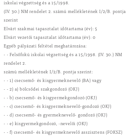
iskolai végzettség és a 15/1998.
(IV. 30.) NM rendelet 2. számú mellékletének I/2/B. pontja
szerint
Elvárt szakmai tapasztalat időtartama (év): 5
Elvárt vezetői tapasztalat időtartama (év): 0
Egyéb pályázati feltétel meghatározása:
- - Felsőfokú iskolai végzettség és a 15/1998. (IV. 30.) NM
rendelet 2.
számú mellékletének I/2/B. pontja szerint:
- - 1) csecsemő- és kisgyermeknevelő (BA) vagy
- - 2) a) bölcsődei szakgondozó (OKJ)
- - b) csecsemő- és kisgyermekgondozó (OKJ)
- - c) csecsemő- és kisgyermeknevelő-gondozó (OKJ)
- - d) csecsemő- és gyermeknevelő- gondozó (OKJ)
- - e) kisgyermekgondozó, -nevelői (OKJ)
- - f) csecsemő- és kisgyermeknevelő asszisztens (FOKSZ)