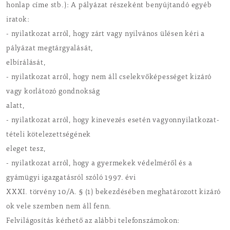
honlap címe stb.): A pályázat részeként benyújtandó egyéb
iratok:
- nyilatkozat arról, hogy zárt vagy nyilvános ülésen kéri a
pályázat megtárgyalását,
elbírálását,
- nyilatkozat arról, hogy nem áll cselekvőképességet kizáró
vagy korlátozó gondnokság
alatt,
- nyilatkozat arról, hogy kinevezés esetén vagyonnyilatkozat-
tételi kötelezettségének
eleget tesz,
- nyilatkozat arról, hogy a gyermekek védelméről és a
gyámügyi igazgatásról szóló 1997. évi
XXXI. törvény 10/A. § (1) bekezdésében meghatározott kizáró
ok vele szemben nem áll fenn.
Felvilágosítás kérhető az alábbi telefonszámokon: