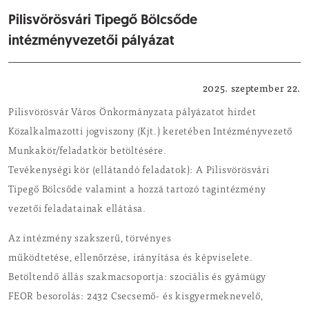
Pilisvörösvári Tipegő Bölcsőde
intézményvezetői pályázat
Hírdetmények / pályázatok
2025. szeptember 22.
Pilisvörösvár Város Önkormányzata pályázatot hirdet
Közalkalmazotti jogviszony (Kjt.) keretében Intézményvezető
Munkakör/feladatkör betöltésére.
Tevékenységi kör (ellátandó feladatok): A Pilisvörösvári
Tipegő Bölcsőde valamint a hozzá tartozó tagintézmény
vezetői feladatainak ellátása.
Az intézmény szakszerű, törvényes
működtetése, ellenőrzése, irányítása és képviselete.
Betöltendő állás szakmacsoportja: szociális és gyámügy
FEOR besorolás: 2432 Csecsemő- és kisgyermeknevelő,