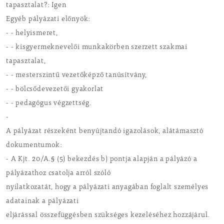
tapasztalat?: Igen
Egyéb pályázati előnyök:
- - helyismeret,
- - kisgyermeknevelői munkakörben szerzett szakmai
tapasztalat,
- - mesterszintű vezetőképző tanúsítvány,
- - bölcsődevezetői gyakorlat
- - pedagógus végzettség.
-
A pályázat részeként benyújtandó igazolások, alátámasztó
dokumentumok:
- A Kjt. 20/A.§ (5) bekezdés b) pontja alapján a pályázó a
pályázathoz csatolja arról szóló
nyilatkozatát, hogy a pályázati anyagában foglalt személyes
adatainak a pályázati
eljárással összefüggésben szükséges kezeléséhez hozzájárul.