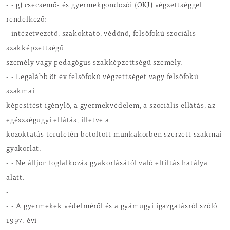
- - g) csecsemő- és gyermekgondozói (OKJ) végzettséggel
rendelkező:
- intézetvezető, szakoktató, védőnő, felsőfokú szociális
szakképzettségű
személy vagy pedagógus szakképzettségű személy.
- - Legalább öt év felsőfokú végzettséget vagy felsőfokú
szakmai
képesítést igénylő, a gyermekvédelem, a szociális ellátás, az
egészségügyi ellátás, illetve a
közoktatás területén betöltött munkakörben szerzett szakmai
gyakorlat.
- - Ne álljon foglalkozás gyakorlásától való eltiltás hatálya
alatt.
-
- - A gyermekek védelméről és a gyámügyi igazgatásról szóló
1997. évi