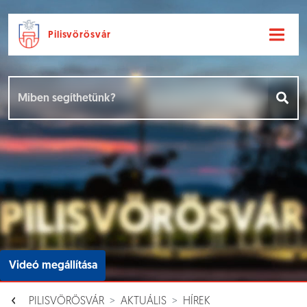
Pilisvörösvár
Ugrás a fő tartalomhoz
Hírek [
]
Események [
]
Dokumentumok [
]
Aloldalak [
]
Videó megállítása
PILISVÖRÖSVÁR
AKTUÁLIS
HÍREK