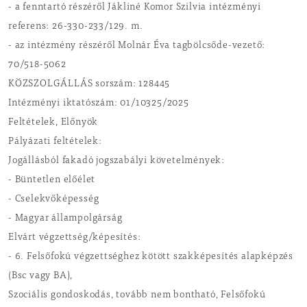
- a fenntartó részéről Jákliné Komor Szilvia intézményi
referens: 26-330-233/129. m.
- az intézmény részéről Molnár Éva tagbölcsőde-vezető:
70/518-5062
KÖZSZOLGÁLLÁS sorszám: 128445
Intézményi iktatószám: 01/10325/2025
Feltételek, Előnyök
Pályázati feltételek:
Jogállásból fakadó jogszabályi követelmények:
- Büntetlen előélet
- Cselekvőképesség
- Magyar állampolgárság
Elvárt végzettség/képesítés:
- 6. Felsőfokú végzettséghez kötött szakképesítés alapképzés
(Bsc vagy BA),
Szociális gondoskodás, tovább nem bontható, Felsőfokú