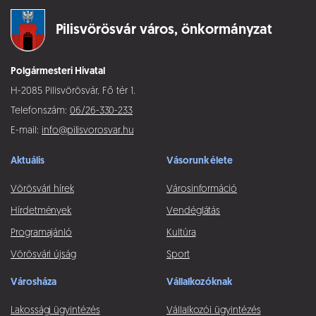
Pilisvörösvár város,
önkormányzat
Polgármesteri Hivatal
H-2085 Pilisvörösvár, Fő tér 1.
Telefonszám:
06/26-330-233
E-mail:
info@pilisvorosvar.hu
Aktuális
Vásorunk élete
Vörösvári hírek
Városinformáció
Hírdetmények
Vendéglátás
Programajánló
Kultúra
Vörösvári újság
Sport
Városháza
Vállalkozóknak
Lakossági ügyintézés
Vállalkozói ügyintézés