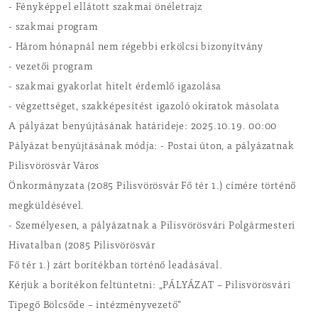
- Fényképpel ellátott szakmai önéletrajz
- szakmai program
- Három hónapnál nem régebbi erkölcsi bizonyítvány
- vezetői program
- szakmai gyakorlat hitelt érdemlő igazolása
- végzettséget, szakképesítést igazoló okiratok másolata
A pályázat benyújtásának határideje: 2025.10.19. 00:00
Pályázat benyújtásának módja: - Postai úton, a pályázatnak
Pilisvörösvár Város
Önkormányzata (2085 Pilisvörösvár Fő tér 1.) címére történő
megküldésével.
- Személyesen, a pályázatnak a Pilisvörösvári Polgármesteri
Hivatalban (2085 Pilisvörösvár
Fő tér 1.) zárt borítékban történő leadásával.
Kérjük a borítékon feltüntetni: „PÁLYÁZAT – Pilisvörösvári
Tipegő Bölcsőde – intézményvezető”