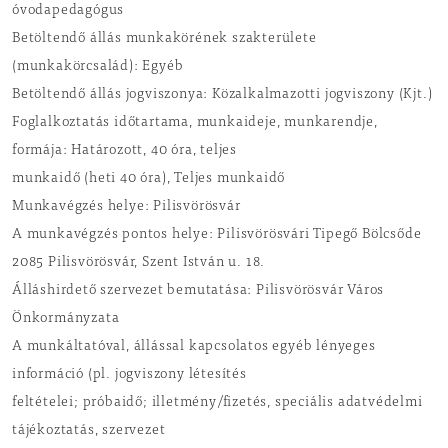
óvodapedagógus
Betöltendő állás munkakörének szakterülete
(munkakörcsalád): Egyéb
Betöltendő állás jogviszonya: Közalkalmazotti jogviszony (Kjt.)
Foglalkoztatás időtartama, munkaideje, munkarendje,
formája: Határozott, 40 óra, teljes
munkaidő (heti 40 óra), Teljes munkaidő
Munkavégzés helye: Pilisvörösvár
A munkavégzés pontos helye: Pilisvörösvári Tipegő Bölcsőde
2085 Pilisvörösvár, Szent István u. 18.
Álláshirdető szervezet bemutatása: Pilisvörösvár Város
Önkormányzata
A munkáltatóval, állással kapcsolatos egyéb lényeges
információ (pl. jogviszony létesítés
feltételei; próbaidő; illetmény/fizetés, speciális adatvédelmi
tájékoztatás, szervezet