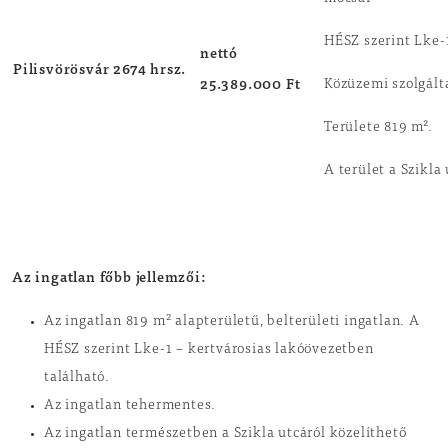
HÉSZ szerint Lke-1
nettó
Pilisvörösvár 2674 hrsz.
25.389.000 Ft
Közüzemi szolgált
Területe 819 m².
A terület a Szikla
Az ingatlan főbb jellemzői:
2
Az ingatlan 819 m
alapterületű, belterületi ingatlan. A
HÉSZ szerint Lke-1 – kertvárosias lakóövezetben
található.
Az ingatlan tehermentes.
Az ingatlan természetben a Szikla utcáról közelíthető