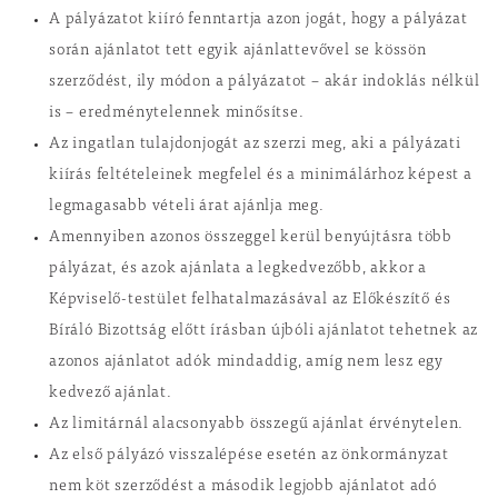
A pályázatot kiíró fenntartja azon jogát, hogy a pályázat
során ajánlatot tett egyik ajánlattevővel se kössön
szerződést, ily módon a pályázatot – akár indoklás nélkül
is – eredménytelennek minősítse.
Az ingatlan tulajdonjogát az szerzi meg, aki a pályázati
kiírás feltételeinek megfelel és a minimálárhoz képest a
legmagasabb vételi árat ajánlja meg.
Amennyiben azonos összeggel kerül benyújtásra több
pályázat, és azok ajánlata a legkedvezőbb, akkor a
Képviselő-testület felhatalmazásával az Előkészítő és
Bíráló Bizottság előtt írásban újbóli ajánlatot tehetnek az
azonos ajánlatot adók mindaddig, amíg nem lesz egy
kedvező ajánlat.
Az limitárnál alacsonyabb összegű ajánlat érvénytelen.
Az első pályázó visszalépése esetén az önkormányzat
nem köt szerződést a második legjobb ajánlatot adó