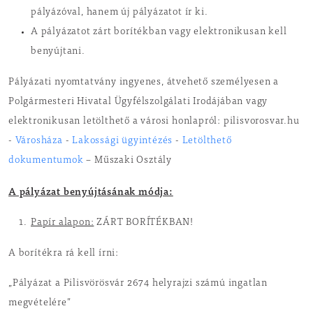
pályázóval, hanem új pályázatot ír ki.
A pályázatot zárt borítékban vagy elektronikusan kell
benyújtani.
Pályázati nyomtatvány ingyenes, átvehető személyesen a
Polgármesteri Hivatal Ügyfélszolgálati Irodájában vagy
elektronikusan letölthető a városi honlapról: pilisvorosvar.hu
-
Városháza
-
Lakossági ügyintézés
-
Letölthető
dokumentumok
– Műszaki Osztály
A pályázat benyújtásának módja:
Papír alapon:
ZÁRT BORÍTÉKBAN!
A borítékra rá kell írni:
„Pályázat a Pilisvörösvár 2674 helyrajzi számú ingatlan
megvételére”