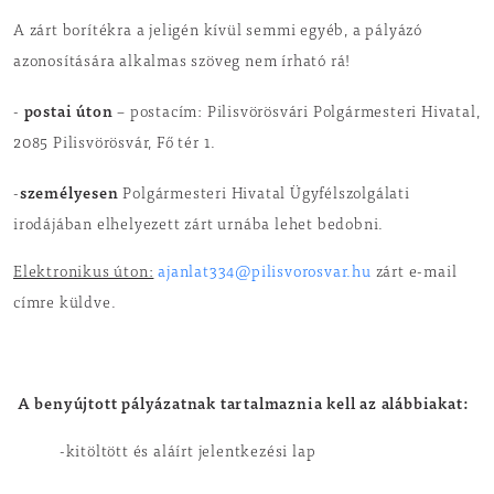
A zárt borítékra a jeligén kívül semmi egyéb, a pályázó
azonosítására alkalmas szöveg nem írható rá!
postai úton
-
– postacím: Pilisvörösvári Polgármesteri Hivatal,
2085 Pilisvörösvár, Fő tér 1.
személyesen
-
Polgármesteri Hivatal Ügyfélszolgálati
irodájában elhelyezett zárt urnába lehet bedobni.
Elektronikus úton:
ajanlat334@pilisvorosvar.hu
zárt e-mail
címre küldve.
A benyújtott pályázatnak tartalmaznia kell az alábbiakat:
-kitöltött és aláírt jelentkezési lap