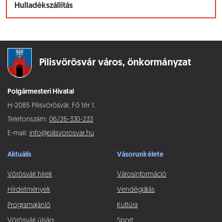
Hulladékszállítás
Pilisvörösvár város,
önkormányzat
Polgármesteri Hivatal
H-2085 Pilisvörösvár, Fő tér 1.
Telefonszám:
06/26-330-233
E-mail:
info@pilisvorosvar.hu
Aktuális
Vásorunk élete
Vörösvári hírek
Városinformáció
Hírdetmények
Vendéglátás
Programajánló
Kultúra
Vörösvári újság
Sport