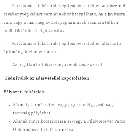
- Kertvárosias lakóterület építési övezeteiben autószerelő
tevékenység céljára terület akkor használható, ha a javításra
váró vagy a már megjavított gépjárművek számára telken
belül történik a helybiztosítás.
- Kertvárosias lakóterület építési övezeteiben állattartó
építmények elhelyezhetők.
- Az ingatlan birtokviszonya rendezésre szorul.
Tudnivalók az adásvétellel kapcsolatban:
Pályázati feltételek:
Bármely természetes- vagy jogi személy, gazdasági
társaság pályázhat.
Akinek nincs köztartozása és/vagy a Pilisvörösvár Város
Önkormányzata felé tartozása.