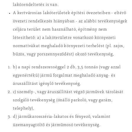
lakórendeltetés is van.
A kertvárosias lakóterületek építési övezeteiben - eltérő
övezeti rendelkezés hiányában - az alábbi tevékenységek
céljára terület nem használható, építmény nem
létesíthető: a) a lakóterületre vonatkozó környezeti
normatívákat meghaladó környezeti terhelést (pl. zajos,
bűzös, vagy porszennyeződést) okozó tevékenység,
b) a napi rendszerességgel 2 db, 3,5 tonnás (vagy azzal
egyenértékű) jármű forgalmat meghaladó anyag- és
áruszállítást igénylő tevékenység,
c) személy-, vagy áruszállítást végző járművek tárolását
szolgáló tevékenység (önálló parkoló, vagy garázs,
telephely),
d) járműkarosszéria-lakatos és fényező, valamint
üzemanyagtöltő és járműmosó tevékenység.