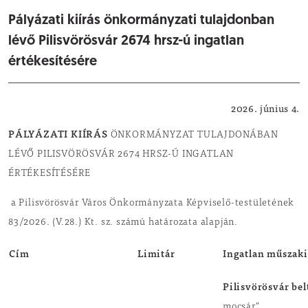
Pályázati kiírás önkormányzati tulajdonban
lévő Pilisvörösvár 2674 hrsz-ú ingatlan
értékesítésére
Hírdetmények / pályázatok
2026. június 4.
PÁLYÁZATI KIÍRÁS
ÖNKORMÁNYZAT TULAJDONÁBAN
LÉVŐ PILISVÖRÖSVÁR 2674 HRSZ-Ú INGATLAN
ÉRTÉKESÍTÉSÉRE
a Pilisvörösvár Város Önkormányzata Képviselő-testületének
83/2026. (V.28.) Kt. sz. számú határozata alapján.
Cím
Limitár
Ingatlan műszaki
Pilisvörösvár bel
mocsár”