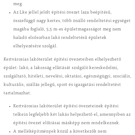
meg.
Az Lke jellel jelölt építési övezet laza beépítésű,
összefüggő nagy kertes, több önálló rendeltetési egységet
magába foglaló, 5,5 m-es épületmagasságot meg nem
haladó elsősorban lakó rendeltetésű épületek
elhelyezésére szolgál.
Kertvárosias lakóterület építési övezeteiben elhelyezhető
épület: lakó, a lakosság ellátását szolgáló kereskedelmi,
szolgáltató, hitéleti, nevelési, oktatási, egészségügyi, szociális,
kulturális, szállás jellegű, sport és igazgatási rendeltetést
tartalmazhat.
Kertvárosias lakóterület építési övezeteinek építési
telkein legfeljebb két lakás helyezhető el, amennyiben az
építési övezet előírásai másképp nem rendelkeznek.
A melléképítmények közül a következők nem