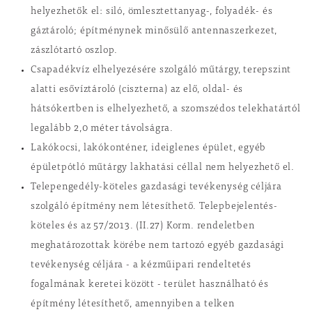
helyezhetők el: siló, ömlesztettanyag-, folyadék- és
gáztároló; építménynek minősülő antennaszerkezet,
zászlótartó oszlop.
Csapadékvíz elhelyezésére szolgáló műtárgy, terepszint
alatti esővíztároló (ciszterna) az elő, oldal- és
hátsókertben is elhelyezhető, a szomszédos telekhatártól
legalább 2,0 méter távolságra.
Lakókocsi, lakókonténer, ideiglenes épület, egyéb
épületpótló műtárgy lakhatási céllal nem helyezhető el.
Telepengedély-köteles gazdasági tevékenység céljára
szolgáló építmény nem létesíthető. Telepbejelentés-
köteles és az 57/2013. (II.27) Korm. rendeletben
meghatározottak körébe nem tartozó egyéb gazdasági
tevékenység céljára - a kézműipari rendeltetés
fogalmának keretei között - terület használható és
építmény létesíthető, amennyiben a telken