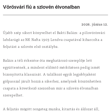
Vörösvári fiú a szlovén élvonalban
Sport
2026. június 12.
Újabb szép sikert könyvelhet el Bakti Balázs: a pilisvörösvári
labdarúgó az NK Nafta 1903 Lendva csapatával kiharcolta a
feljutást a szlovén első osztályba.
Balázs a téli érkezése óta meghatározó szereplője lett
együttesének, a mindent eldöntő mérkőzésen pedig ismét
bizonyította klasszisát. A találkozó egyik legjobbjaként
gólpasszal járult hozzá a sikerhez, amelynek köszönhetően
csapata a következő szezonban már a szlovén élvonalban
szerepelhet.
A feljutás mögött rengeteg munka, kitartás és áldozat áll,