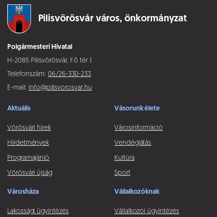
Pilisvörösvár város,
önkormányzat
Polgármesteri Hivatal
H-2085 Pilisvörösvár, Fő tér 1.
Telefonszám:
06/26-330-233
E-mail:
info@pilisvorosvar.hu
Aktuális
Vásorunk élete
Vörösvári hírek
Városinformáció
Hírdetmények
Vendéglátás
Programajánló
Kultúra
Vörösvári újság
Sport
Városháza
Vállalkozóknak
Lakossági ügyintézés
Vállalkozói ügyintézés