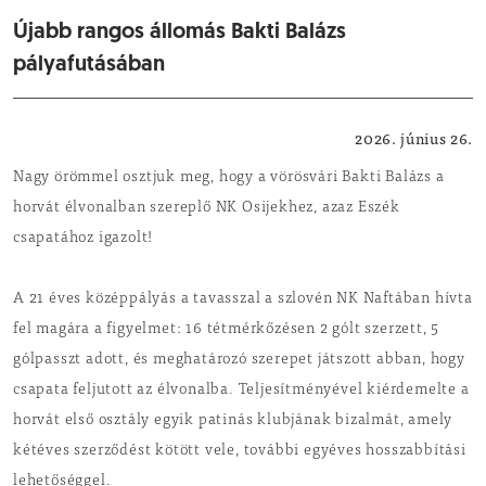
Újabb rangos állomás Bakti Balázs
pályafutásában
Sport
2026. június 26.
Nagy örömmel osztjuk meg, hogy a vörösvári Bakti Balázs a
horvát élvonalban szereplő NK Osijekhez, azaz Eszék
csapatához igazolt!
A 21 éves középpályás a tavasszal a szlovén NK Naftában hívta
fel magára a figyelmet: 16 tétmérkőzésen 2 gólt szerzett, 5
gólpasszt adott, és meghatározó szerepet játszott abban, hogy
csapata feljutott az élvonalba. Teljesítményével kiérdemelte a
horvát első osztály egyik patinás klubjának bizalmát, amely
kétéves szerződést kötött vele, további egyéves hosszabbítási
lehetőséggel.