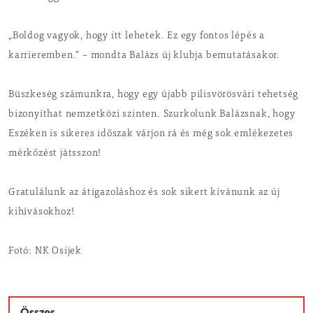
„Boldog vagyok, hogy itt lehetek. Ez egy fontos lépés a
karrieremben.” – mondta Balázs új klubja bemutatásakor.
Büszkeség számunkra, hogy egy újabb pilisvörösvári tehetség
bizonyíthat nemzetközi szinten. Szurkolunk Balázsnak, hogy
Eszéken is sikeres időszak várjon rá és még sok emlékezetes
mérkőzést játsszon!
Gratulálunk az átigazoláshoz és sok sikert kívánunk az új
kihívásokhoz!
Fotó: NK Osijek