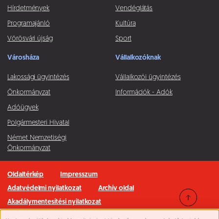
Hírdetmények
Vendéglátás
Programajánló
Kultúra
Vörösvári újság
Sport
Városháza
Vállalkozóknak
Lakossági ügyintézés
Vállalkozói ügyintézés
Önkormányzat
Információk - Adók
Adóügyek
Polgármesteri Hivatal
Német Nemzetiségi
Önkormányzat
Oldaltérkép
Impresszum
Adatvédelmi nyilatkozat
Archív oldal
Akadálymentesítési nyilatkozat