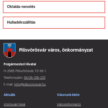
Oktatás-nevelés
Hulladékszállítás
Pilisvörösvár város,
önkormányzat
Polgármesteri Hivatal
H-2085 Pilisvörösvár, Fő tér 1.
Telefonszám:
06/26-330-233
E-mail:
info@pilisvorosvar.hu
Aktuális
Vásorunk élete
Vörösvári hírek
Városinformáció