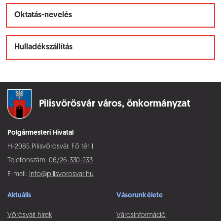
Oktatás-nevelés
Hulladékszállítás
Pilisvörösvár város,
önkormányzat
Polgármesteri Hivatal
H-2085 Pilisvörösvár, Fő tér 1.
Telefonszám:
06/26-330-233
E-mail:
info@pilisvorosvar.hu
Aktuális
Vásorunk élete
Vörösvári hírek
Városinformáció