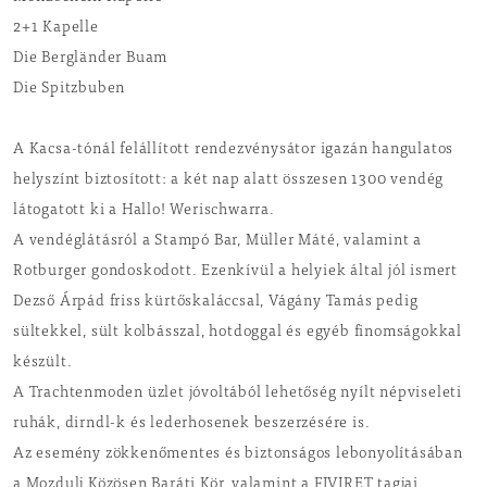
2+1 Kapelle
Die Bergländer Buam
Die Spitzbuben
A Kacsa-tónál felállított rendezvénysátor igazán hangulatos
helyszínt biztosított: a két nap alatt összesen 1300 vendég
látogatott ki a Hallo! Werischwarra.
A vendéglátásról a Stampó Bar, Müller Máté, valamint a
Rotburger gondoskodott. Ezenkívül a helyiek által jól ismert
Dezső Árpád friss kürtőskaláccsal, Vágány Tamás pedig
sültekkel, sült kolbásszal, hotdoggal és egyéb finomságokkal
készült.
A Trachtenmoden üzlet jóvoltából lehetőség nyílt népviseleti
ruhák, dirndl-k és lederhosenek beszerzésére is.
Az esemény zökkenőmentes és biztonságos lebonyolításában
a Mozdulj Közösen Baráti Kör, valamint a FIVIRET tagjai,