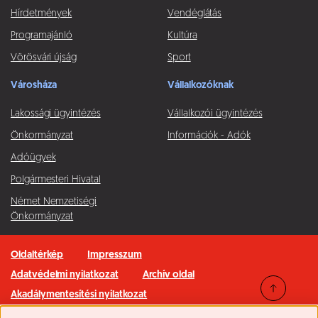
Hírdetmények
Vendéglátás
Programajánló
Kultúra
Vörösvári újság
Sport
Városháza
Vállalkozóknak
Lakossági ügyintézés
Vállalkozói ügyintézés
Önkormányzat
Információk - Adók
Adóügyek
Polgármesteri Hivatal
Német Nemzetiségi
Önkormányzat
Oldaltérkép
Impresszum
Adatvédelmi nyilatkozat
Archív oldal
Akadálymentesítési nyilatkozat