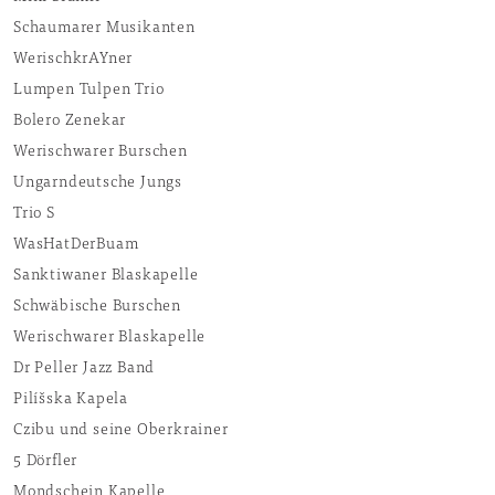
Schaumarer Musikanten
WerischkrAYner
Lumpen Tulpen Trio
Bolero Zenekar
Werischwarer Burschen
Ungarndeutsche Jungs
Trio S
WasHatDerBuam
Sanktiwaner Blaskapelle
Schwäbische Burschen
Werischwarer Blaskapelle
Dr Peller Jazz Band
Pilíšska Kapela
Czibu und seine Oberkrainer
5 Dörfler
Mondschein Kapelle