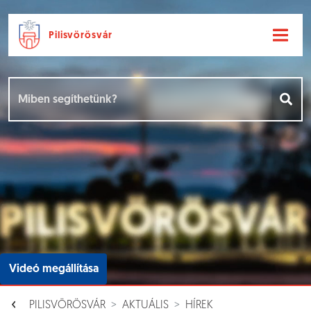
Pilisvörösvár
Ugrás a fő tartalomhoz
Hírek [
]
Események [
]
Dokumentumok [
]
Aloldalak [
]
Videó megállítása
PILISVÖRÖSVÁR
AKTUÁLIS
HÍREK