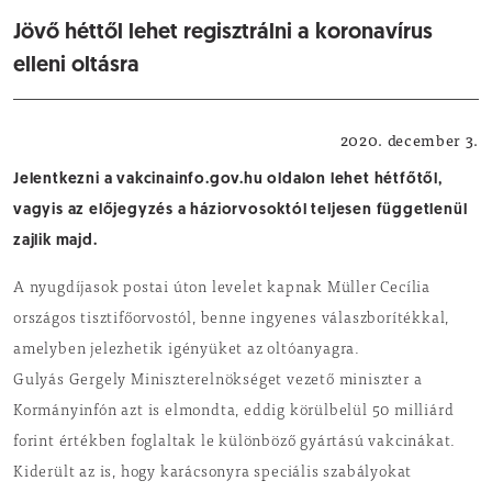
Jövő héttől lehet regisztrálni a koronavírus
elleni oltásra
Egészség
2020. december 3.
Jelentkezni a vakcinainfo.gov.hu oldalon lehet hétfőtől,
vagyis az előjegyzés a háziorvosoktól teljesen függetlenül
zajlik majd.
A nyugdíjasok postai úton levelet kapnak Müller Cecília
országos tisztifőorvostól, benne ingyenes válaszborítékkal,
amelyben jelezhetik igényüket az oltóanyagra.
Gulyás Gergely Miniszterelnökséget vezető miniszter a
Kormányinfón azt is elmondta, eddig körülbelül 50 milliárd
forint értékben foglaltak le különböző gyártású vakcinákat.
Kiderült az is, hogy karácsonyra speciális szabályokat