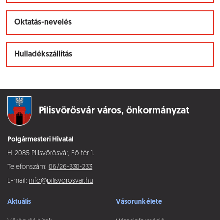
Oktatás-nevelés
Hulladékszállítás
Pilisvörösvár város,
önkormányzat
Polgármesteri Hivatal
H-2085 Pilisvörösvár, Fő tér 1.
Telefonszám:
06/26-330-233
E-mail:
info@pilisvorosvar.hu
Aktuális
Vásorunk élete