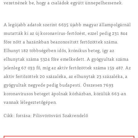
vezetnének be, hogy a családok együtt ünnepelhessenek.
A legújabb adatok szerint 6635 újabb magyar állampolgárnál
mutatták ki az új koronavírus-fertőzést, ezzel pedig 231 844
főre nőtt a hazánkban beazonosított fertőzöttek száma.
Elhunyt 182 többségében idős, krónikus beteg, így az
elhunytak száma 5324 főre emelkedett. A gyógyultak száma
jelenleg 67 033 fő, míg az aktív fertőzöttek száma 159 487. Az
aktív fertőzöttek 20 százaléka, az elhunytak 23 százaléka, a
gyógyultak negyede pedig budapesti. Összesen 7693
koronavírusos beteget ápolnak kórházban, közülük 663-an
vannak lélegeztetőgépen.
Cikk: forrása: Pilisvörösvári Szakrendelő