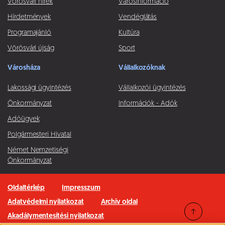
Vörösvári hírek
Városinformáció
Hírdetmények
Vendéglátás
Programajánló
Kultúra
Vörösvári újság
Sport
Városháza
Vállalkozóknak
Lakossági ügyintézés
Vállalkozói ügyintézés
Önkormányzat
Információk - Adók
Adóügyek
Polgármesteri Hivatal
Német Nemzetiségi
Önkormányzat
Oldaltérkép
Impresszum
Adatvédelmi nyilatkozat
Archív oldal
Akadálymentesítési nyilatkozat