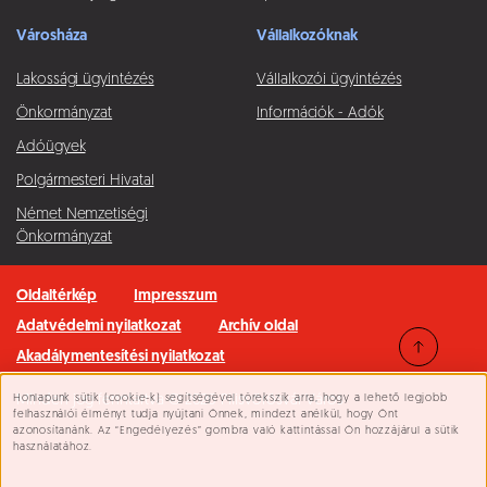
Városháza
Vállalkozóknak
Lakossági ügyintézés
Vállalkozói ügyintézés
Önkormányzat
Információk - Adók
Adóügyek
Polgármesteri Hivatal
Német Nemzetiségi
Önkormányzat
Oldaltérkép
Impresszum
Adatvédelmi nyilatkozat
Archív oldal
Akadálymentesítési nyilatkozat
Honlapunk sütik (cookie-k) segítségével törekszik arra, hogy a lehető legjobb
Minden jog fenntartva © 2026 Pilisvörösvár Város
Süti beállítások
felhasználói élményt tudja nyújtani Önnek, mindezt anélkül, hogy Önt
azonosítanánk. Az “Engedélyezés” gombra való kattintással Ön hozzájárul a sütik
használatához.