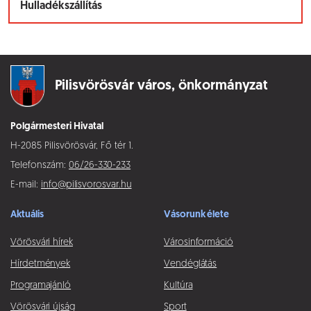
Hulladékszállítás
Pilisvörösvár város,
önkormányzat
Polgármesteri Hivatal
H-2085 Pilisvörösvár, Fő tér 1.
Telefonszám:
06/26-330-233
E-mail:
info@pilisvorosvar.hu
Aktuális
Vásorunk élete
Vörösvári hírek
Városinformáció
Hírdetmények
Vendéglátás
Programajánló
Kultúra
Vörösvári újság
Sport