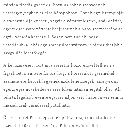
minden tizedik gyermek. Közülük sokan szenvednek
vérszegénységben az első hónapokban. Ennek egyik terápiáját
a transzfúzió jelentheti, vagyis a vérátömlesztés, amikor friss,
egészséges vörösvértesteket juttatnak a baba szervezetébe az
egyik vénáján keresztül. Sokan nem tudják, hogy
véradásukkal akár egy koraszülött számára is biztosíthatják a
gyógyulás lehetőségét.
A két szervezet most arra szeretné közös erővel felhívni a
figyelmet, mennyire fontos, hogy a koraszülött gyermekek
számára elérhetőek legyenek azok lehetőségek, amelyek az
egészséges növekedés és érés folyamatában segítik őket. Aki
teheti, legalább évente egyszer adjon vért, hiszen a vér semmi
mással, csak véradással pótolható.
Összesen két Pest megyei településen zajlik majd a fontos
üzenetet közvetítő esemény: Pilisvörösvár mellett