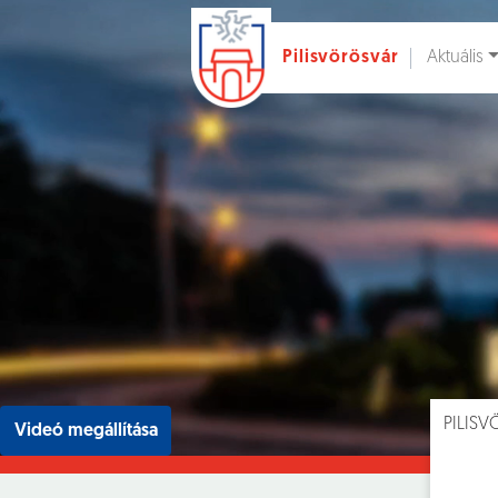
Aktuális
Pilisvörösvár
Ugrás a fő tartalomhoz
Hírek [
]
Esem
PILIS
Videó megállítása