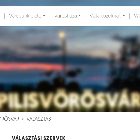
Városunk élete
Városháza
Vállalkozóknak
We
ények [
]
Dokumentumok [
]
VÖRÖSVÁR
VÁLASZTÁS
VÁLASZTÁSI SZERVEK