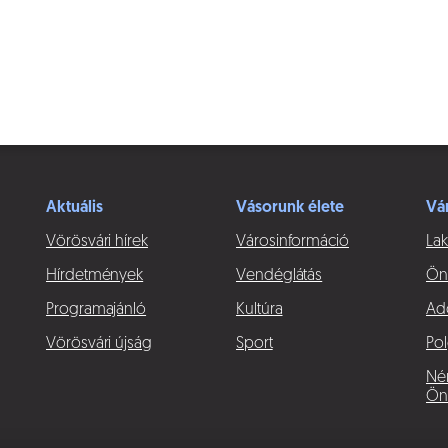
Aktuális
Vásorunk élete
Vá
Vörösvári hírek
Városinformáció
Lak
Hírdetmények
Vendéglátás
Ön
Programajánló
Kultúra
Ad
Vörösvári újság
Sport
Pol
Né
Ön