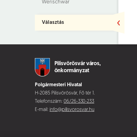
Werischwar
Választás
Pilisvörösvár város,
önkormányzat
Polgármesteri Hivatal
H-2085 Pilisvörösvár, Fő tér 1.
Telefonszám:
06/26-330-233
E-mail:
info@pilisvorosvar.hu