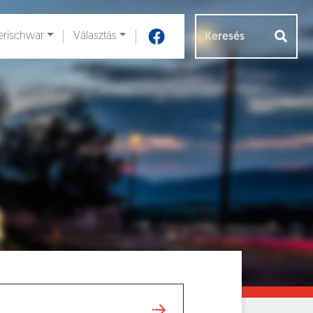
rischwar
Választás
Aloldalak [
]