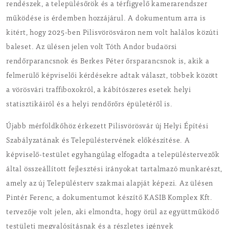
rendészek, a településőrök és a térfigyelő kamerarendszer
működése is érdemben hozzájárul. A dokumentum arra is
kitért, hogy 2025-ben Pilisvörösváron nem volt halálos közúti
baleset. Az ülésen jelen volt Tóth Andor budaörsi
rendőrparancsnok és Berkes Péter őrsparancsnok is, akik a
felmerülő képviselői kérdésekre adtak választ, többek között
a vörösvári traffiboxokról, a kábítószeres esetek helyi
statisztikáiról és a helyi rendőrőrs épületéről is.
Újabb mérföldkőhöz érkezett Pilisvörösvár új Helyi Építési
Szabályzatának és Településtervének előkészítése. A
képviselő-testület egyhangúlag elfogadta a településtervezők
által összeállított fejlesztési irányokat tartalmazó munkarészt,
amely az új Településterv szakmai alapját képezi. Az ülésen
Pintér Ferenc, a dokumentumot készítő KASIB Komplex Kft.
tervezője volt jelen, aki elmondta, hogy örül az együttműködő
testületi megvalósításnak és a részletes igények