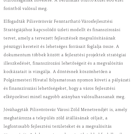
biztonságának növelése. A beruházás bruttó közel 800 ezer
forintból valósul meg.
Elfogadták Pilisvörösvár Fenntartható Városfejlesztési
Stratégiájához kapcsolódó üzleti modellt és finanszírozási
tervet, amely a tervezett fejlesztések megvalósításának
pénzügyi kereteit és lehetséges forrásait foglalja össze. A
dokumentum többek között a fejlesztési projektek stratégiai
illeszkedését, finanszírozási lehetőségeit és a megvalósítás
kockázatait is vizsgálja. A döntésnek köszönhetően a
Polgármesteri Hivatal folyamatosan nyomon követi a pályázati
és finanszírozási lehetőségeket, hogy a város fejlesztési
elképzelései minél nagyobb arányban valósulhassanak meg.
Jóváhagyták Pilisvörösvár Városi Zöld Menetrendjét is, amely
meghatározza a település zöld átállásának céljait, a
legfontosabb fejlesztési területeket és a megvalósítás