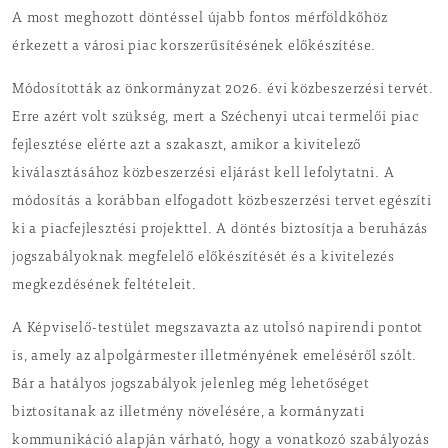
A most meghozott döntéssel újabb fontos mérföldkőhöz
érkezett a városi piac korszerűsítésének előkészítése.
Módosították az önkormányzat 2026. évi közbeszerzési tervét.
Erre azért volt szükség, mert a Széchenyi utcai termelői piac
fejlesztése elérte azt a szakaszt, amikor a kivitelező
kiválasztásához közbeszerzési eljárást kell lefolytatni. A
módosítás a korábban elfogadott közbeszerzési tervet egészíti
ki a piacfejlesztési projekttel. A döntés biztosítja a beruházás
jogszabályoknak megfelelő előkészítését és a kivitelezés
megkezdésének feltételeit.
A Képviselő-testület megszavazta az utolsó napirendi pontot
is, amely az alpolgármester illetményének emeléséről szólt.
Bár a hatályos jogszabályok jelenleg még lehetőséget
biztosítanak az illetmény növelésére, a kormányzati
kommunikáció alapján várható, hogy a vonatkozó szabályozás