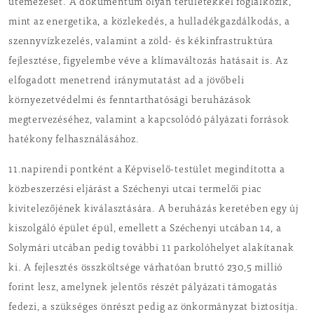
ütemezését. A dokumentum olyan területekkel foglalkozik,
mint az energetika, a közlekedés, a hulladékgazdálkodás, a
szennyvízkezelés, valamint a zöld- és kékinfrastruktúra
fejlesztése, figyelembe véve a klímaváltozás hatásait is. Az
elfogadott menetrend iránymutatást ad a jövőbeli
környezetvédelmi és fenntarthatósági beruházások
megtervezéséhez, valamint a kapcsolódó pályázati források
hatékony felhasználásához.
11.napirendi pontként a Képviselő-testület megindította a
közbeszerzési eljárást a Széchenyi utcai termelői piac
kivitelezőjének kiválasztására. A beruházás keretében egy új
kiszolgáló épület épül, emellett a Széchenyi utcában 14, a
Solymári utcában pedig további 11 parkolóhelyet alakítanak
ki. A fejlesztés összköltsége várhatóan bruttó 230,5 millió
forint lesz, amelynek jelentős részét pályázati támogatás
fedezi, a szükséges önrészt pedig az önkormányzat biztosítja.