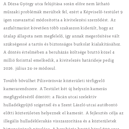
A Dózsa György utca felújítása során előre nem látható
műszaki problémák merültek fel, ezért a Képviselő-testület 9
igen szavazattal módosította a kivitelezési szerződést. Az
aszfaltmarást követően több szakaszon kiderült, hogy az
útalap állapota nem megfelelő, így annak megerősítése vált
szükségessé a tartós és biztonságos burkolat kialakításához.
A döntés értelmében a beruházás költsége bruttó közel 4
millió forinttal emelkedik, a kivitelezés határideje pedig
2026. július 24-re módosul.
Tovább bővülhet Pilisvörösvár közterületi térfigyelő
kamerarendszere. A Testület két új helyszín kamerás
megfigyeléséről döntött: a Fácán utcai szelektív
hulladékgyűjtő szigetnél és a Szent László utcai autóbontó
előtti közterületen helyeznek el kamerát. A fejlesztés célja az
illegális hulladéklerakás visszaszorítása és a közterületek