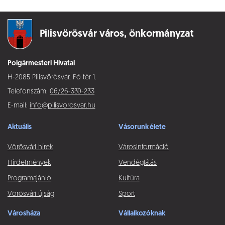
Pilisvörösvár város,
önkormányzat
Polgármesteri Hivatal
H-2085 Pilisvörösvár, Fő tér 1.
Telefonszám:
06/26-330-233
E-mail:
info@pilisvorosvar.hu
Aktuális
Vásorunk élete
Vörösvári hírek
Városinformáció
Hírdetmények
Vendéglátás
Programajánló
Kultúra
Vörösvári újság
Sport
Városháza
Vállalkozóknak