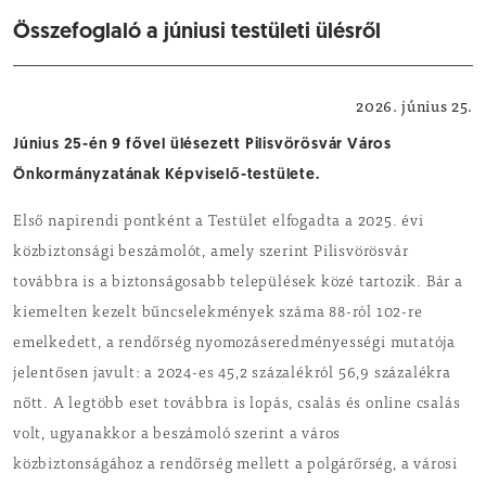
Összefoglaló a júniusi testületi ülésről
Önkormányzat
2026. június 25.
Június 25-én 9 fővel ülésezett Pilisvörösvár Város
Önkormányzatának Képviselő-testülete.
Első napirendi pontként a Testület elfogadta a 2025. évi
közbiztonsági beszámolót, amely szerint Pilisvörösvár
továbbra is a biztonságosabb települések közé tartozik. Bár a
kiemelten kezelt bűncselekmények száma 88-ról 102-re
emelkedett, a rendőrség nyomozáseredményességi mutatója
jelentősen javult: a 2024-es 45,2 százalékról 56,9 százalékra
nőtt. A legtöbb eset továbbra is lopás, csalás és online csalás
volt, ugyanakkor a beszámoló szerint a város
közbiztonságához a rendőrség mellett a polgárőrség, a városi