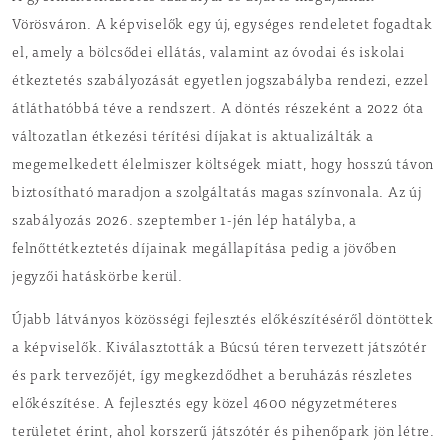
Vörösváron. A képviselők egy új, egységes rendeletet fogadtak
el, amely a bölcsődei ellátás, valamint az óvodai és iskolai
étkeztetés szabályozását egyetlen jogszabályba rendezi, ezzel
átláthatóbbá téve a rendszert. A döntés részeként a 2022 óta
változatlan étkezési térítési díjakat is aktualizálták a
megemelkedett élelmiszer költségek miatt, hogy hosszú távon
biztosítható maradjon a szolgáltatás magas színvonala. Az új
szabályozás 2026. szeptember 1-jén lép hatályba, a
felnőttétkeztetés díjainak megállapítása pedig a jövőben
jegyzői hatáskörbe kerül.
Újabb látványos közösségi fejlesztés előkészítéséről döntöttek
a képviselők. Kiválasztották a Búcsú téren tervezett játszótér
és park tervezőjét, így megkezdődhet a beruházás részletes
előkészítése. A fejlesztés egy közel 4600 négyzetméteres
területet érint, ahol korszerű játszótér és pihenőpark jön létre.