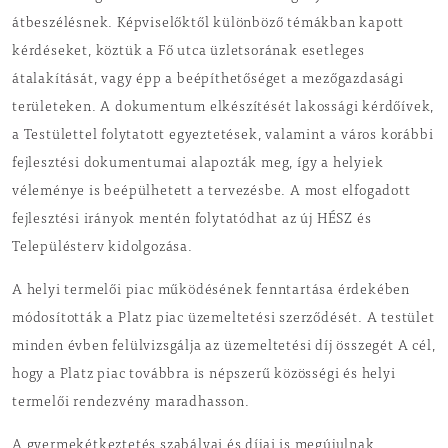
átbeszélésnek. Képviselőktől különböző témákban kapott
kérdéseket, köztük a Fő utca üzletsorának esetleges
átalakítását, vagy épp a beépíthetőséget a mezőgazdasági
területeken. A dokumentum elkészítését lakossági kérdőívek,
a Testülettel folytatott egyeztetések, valamint a város korábbi
fejlesztési dokumentumai alapozták meg, így a helyiek
véleménye is beépülhetett a tervezésbe. A most elfogadott
fejlesztési irányok mentén folytatódhat az új HÉSZ és
Településterv kidolgozása.
A helyi termelői piac működésének fenntartása érdekében
módosították a Platz piac üzemeltetési szerződését. A testület
minden évben felülvizsgálja az üzemeltetési díj összegét A cél,
hogy a Platz piac továbbra is népszerű közösségi és helyi
termelői rendezvény maradhasson.
A gyermekétkeztetés szabályai és díjai is megújulnak