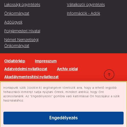
Lakossági ügyintézés
Vállalkozói ügyintézés
Önkormányzat
Információk - Adók
Adóügyek
Polgármesteri Hivatal
Német Nemzetiségi
Önkormányzat
Oldaltérkép
Impresszum
Adatvédelmi nyilatkozat
Archív oldal
Akadálymentesítési nyilatkozat
Honlapunk sütik (cookie-k) segítségével törekszik arra, hogy a lehető legjobb
Minden jog fenntartva © 2026 Pilisvörösvár Város
Süti beállítások
felhasználói élményt tudja nyújtani Önnek, mindezt anélkül, hogy Önt
azonosítanánk. Az “Engedélyezés” gombra való kattintással Ön hozzájárul a sütik
használatához.
Engedélyezés