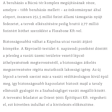
A beruházás a Búcsú tér komplex megújításának része,
amelyre – több beruházás mellett – az önkormányzat által
elnyert, összesen 251,5 millió forint állami támogatás nyújt
fedezetet, a tervek elkészítésére pedig bruttó 2,77 millió
forintért köthet szerződést a Florabone Kft-vel.
Biztonságosabbá válhat a Kápolna utcai vasúti átjáró
környéke. A Képviselő-testület 6. napirendi pontként döntött
a jelenleg a vasúti üzemi területre vezető lépcső
áthelyezésének megtervezéséről, a biztonságos átkelés
megszervezésére régóta mutatkozik lakossági igény. Az új
lépcső a tervek szerint már a vasúti védőtávolságon kívül épül
meg, így biztonságosabb kapcsolatot biztosít majd a tavaly
elkészült gyalogút és a Szabadságliget vasúti megálló között.
A tervezési feladatot az Orient 9001 Építőipari Kft. végezheti
el, ezt követően indulhat el a kivitelezés előkészítése.