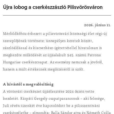
Újra lobog a cserkészzászló Pilisvörösváron
Közösség
2026. június 11.
Mérföldkőhöz érkezett a pilisvörösvári közösségi élet régi-új
szereplőjének története: ünnepélyes keretek között,
zászlóáldással és kiscserkész-ígérettétellel hivatalosan is
megkezdte működését az újjáalakult 945. számú Patrona
Hungariae cserkészcsapat. Az esemény nemcsak a jövőről,
hanem a múlt értékeinek megőrzéséről is szólt.
A hívástól a megvalósításig
A vörösvári cserkészet újjáélesztése 2024 őszén vette
kezdetét. Kárpáti Gergely csapatparancsnok – aki felesége,
Juli révén tizenkét éve kapcsolódott be a pilisszentiváni
cserkészéletbe – elmondta: Balla Sándor atya és Németh Csilla