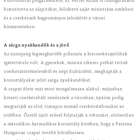
Pilisvörösvár polgármestere, dr. Fetter Ádám is támogatásáról
biztosította az alapítókat, felidézve saját ministráns emlékeit
és a cserkészek hagyományos jelenlétét a városi
körmeneteken.
A sárga nyakkendők és a jövő
Az ünnepség legmeghatóbb pillanata a kiscserkészjelöltek
ígérettétele volt. A gyerekek, miután sikeres próbát tettek
cserkésztörténelemből és népi kultúrából, megkapták a
korosztályukat jelző sárga nyakkendőket.
A csapat élete már most mozgalmasan alakul: májusban
körzeti cserkészbált rendeznek a városban, nyáron pedig
megtartják az első, tíznapos nomád cserkésztáborukat az
erdőben. Ősztől újult erővel folytatják a toborzást, elsősorban
a másodikos-harmadikos korosztály körében, hogy a Patrona
Hungariae csapat tovább bővülhessen.