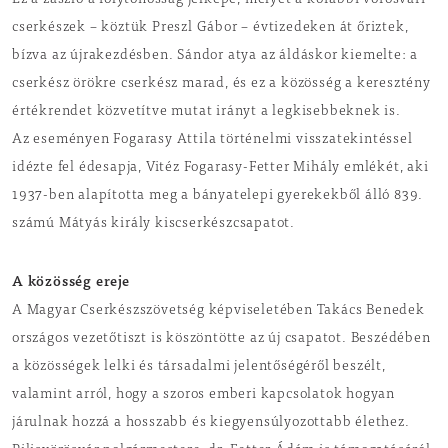
Ez a zászló a folytonosság jelképe, melyet a korábbi vörösvári
cserkészek – köztük Preszl Gábor – évtizedeken át őriztek,
bízva az újrakezdésben. Sándor atya az áldáskor kiemelte: a
cserkész örökre cserkész marad, és ez a közösség a keresztény
értékrendet közvetítve mutat irányt a legkisebbeknek is.
Az eseményen Fogarasy Attila történelmi visszatekintéssel
idézte fel édesapja, Vitéz Fogarasy-Fetter Mihály emlékét, aki
1937-ben alapította meg a bányatelepi gyerekekből álló 839.
számú Mátyás király kiscserkészcsapatot.
A közösség ereje
A Magyar Cserkészszövetség képviseletében Takács Benedek
országos vezetőtiszt is köszöntötte az új csapatot. Beszédében
a közösségek lelki és társadalmi jelentőségéről beszélt,
valamint arról, hogy a szoros emberi kapcsolatok hogyan
járulnak hozzá a hosszabb és kiegyensúlyozottabb élethez.