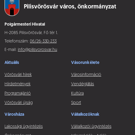
Pilisvörösvár város,
önkormányzat
Polgármesteri Hivatal
H-2085 Pilisvörösvár, Fő tér 1.
Telefonszám:
06/26-330-233
E-mail:
info@pilisvorosvar.hu
Aktuális
Vásorunk élete
Vörösvári hírek
Városinformáció
Hírdetmények
Vendéglátás
Programajánló
Kultúra
Vörösvári újság
Sport
Városháza
Vállalkozóknak
Lakossági ügyintézés
Vállalkozói ügyintézés