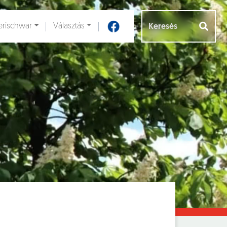
rischwar
Választás
Aloldalak [
]