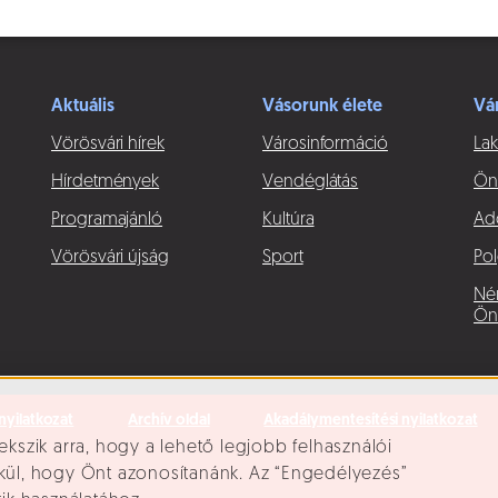
Aktuális
Vásorunk élete
Vá
Vörösvári hírek
Városinformáció
Lak
Hírdetmények
Vendéglátás
Ön
Programajánló
Kultúra
Ad
Vörösvári újság
Sport
Pol
Né
Ön
nyilatkozat
Archív oldal
Akadálymentesítési nyilatkozat
ekszik arra, hogy a lehető legjobb felhasználói
lkül, hogy Önt azonosítanánk. Az “Engedélyezés”