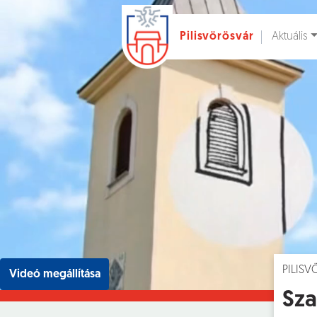
Aktuális
Pilisvörösvár
Ugrás a fő tartalomhoz
Hírek [
]
Esem
PILIS
Videó megállítása
Sza