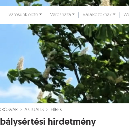
Városunk élete
Városháza
Vállalkozóknak
We
ények [
]
Dokumentumok [
]
VÖRÖSVÁR
AKTUÁLIS
HÍREK
bálysértési hirdetmény