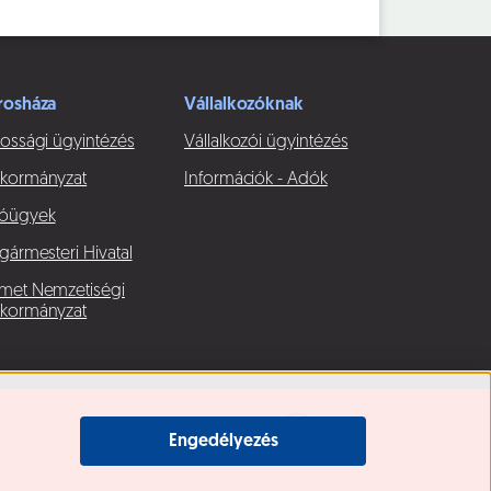
rosháza
Vállalkozóknak
ossági ügyintézés
Vállalkozói ügyintézés
kormányzat
Információk - Adók
óügyek
gármesteri Hivatal
met Nemzetiségi
kormányzat
Engedélyezés