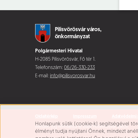
Pilisvörösvár város,
önkormányzat
Polgármesteri Hivatal
H-2085 Pilisvörösvár, Fő tér 1.
Telefonszám:
06/26-330-233
E-mail:
info@pilisvorosvar.hu
Oldaltérkép
Impresszum
Adatvédelmi 
Süti beállítások
Honlapunk sütik (cookie-k) segítségével tör
Minden jog fenntartva © 2026 Pilisvörösvár Város
élményt tudja nyújtani Önnek, mindezt ané