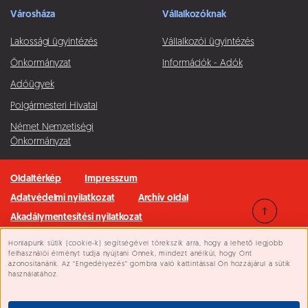
Városháza
Vállalkozóknak
Lakossági ügyintézés
Vállalkozói ügyintézés
Önkormányzat
Információk - Adók
Adóügyek
Polgármesteri Hivatal
Német Nemzetiségi
Önkormányzat
Oldaltérkép
Impresszum
Adatvédelmi nyilatkozat
Archív oldal
Akadálymentesítési nyilatkozat
Honlapunk sütik (cookie-k) segítségével törekszik arra, hogy a lehető legjobb
Minden jog fenntartva © 2026 Pilisvörösvár Város
Süti beállítások
felhasználói élményt tudja nyújtani Önnek, mindezt anélkül, hogy Önt
azonosítanánk. Az “Engedélyezés” gombra való kattintással Ön hozzájárul a sütik
használatához.