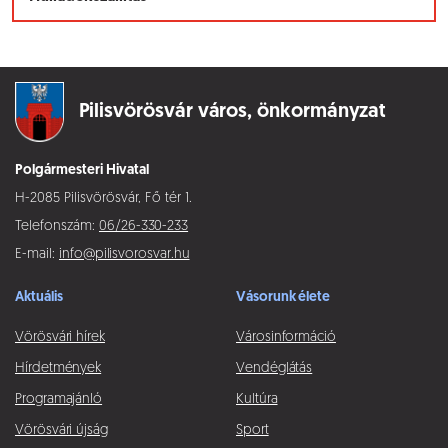
Pilisvörösvár város,
önkormányzat
Polgármesteri Hivatal
H-2085 Pilisvörösvár, Fő tér 1.
Telefonszám:
06/26-330-233
E-mail:
info@pilisvorosvar.hu
Aktuális
Vásorunk élete
Vörösvári hírek
Városinformáció
Hírdetmények
Vendéglátás
Programajánló
Kultúra
Vörösvári újság
Sport