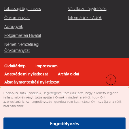
Lakossági ügyintézés
Vállalkozói ügyintézés
Önkormányzat
Információk - Adók
Adóügyek
Polgármesteri Hivatal
Német Nemzetiségi
Önkormányzat
Oldaltérkép
Impresszum
Adatvédelmi nyilatkozat
Archív oldal
Akadálymentesítési nyilatkozat
Honlapunk sütik (cookie-k) segítségével törekszik arra, hogy a lehető legjobb
Minden jog fenntartva © 2026 Pilisvörösvár Város
Süti beállítások
felhasználói élményt tudja nyújtani Önnek, mindezt anélkül, hogy Önt
azonosítanánk. Az “Engedélyezés” gombra való kattintással Ön hozzájárul a sütik
használatához.
Engedélyezés