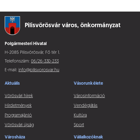
Pilisvörösvár város,
önkormányzat
Polgármesteri Hivatal
H-2085 Pilisvörösvár, Fő tér 1.
Telefonszám:
06/26-330-233
E-mail:
info@pilisvorosvar.hu
Aktuális
Vásorunk élete
Vörösvári hírek
Városinformáció
Hírdetmények
Vendéglátás
Programajánló
Kultúra
Vörösvári újság
Sport
Városháza
Vállalkozóknak