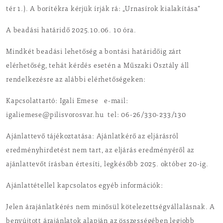
tér 1.). A borítékra kérjük írják rá: „Urnasírok kialakítása”
A beadási határidő 2025.10.06. 10 óra.
Mindkét beadási lehetőség a bontási határidőig zárt
elérhetőség, tehát kérdés esetén a Műszaki Osztály áll
rendelkezésre az alábbi elérhetőségeken:
Kapcsolattartó: Igali Emese e-mail:
igaliemese@pilisvorosvar.hu tel: 06-26/330-233/130
Ajánlattevő tájékoztatása: Ajánlatkérő az eljárásról
eredményhirdetést nem tart, az eljárás eredményéről az
ajánlattevőt írásban értesíti, legkésőbb 2025. október 20-ig.
Ajánlattétellel kapcsolatos egyéb információk:
Jelen árajánlatkérés nem minősül kötelezettségvállalásnak. A
benyújtott árajánlatok alapján az összességében legjobb