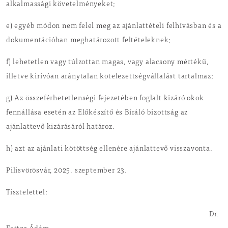
alkalmassági követelményeket;
e) egyéb módon nem felel meg az ajánlattételi felhívásban és a
dokumentációban meghatározott feltételeknek;
f) lehetetlen vagy túlzottan magas, vagy alacsony mértékű,
illetve kirívóan aránytalan kötelezettségvállalást tartalmaz;
g) Az összeférhetetlenségi fejezetében foglalt kizáró okok
fennállása esetén az Előkészítő és Bíráló bizottság az
ajánlattevő kizárásáról határoz.
h) azt az ajánlati kötöttség ellenére ajánlattevő visszavonta.
Pilisvörösvár, 2025. szeptember 23.
Tisztelettel
Dr.