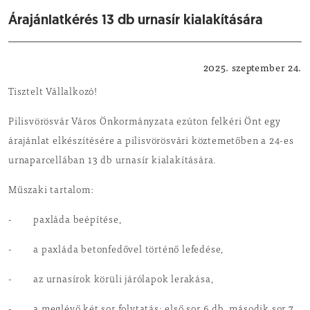
Árajánlatkérés 13 db urnasír kialakítására
Ajánlatkérés
2025. szeptember 24.
Tisztelt Vállalkozó!
Pilisvörösvár Város Önkormányzata ezúton felkéri Önt egy
árajánlat elkészítésére a pilisvörösvári köztemetőben a 24-es
urnaparcellában 13 db urnasír kialakítására.
Műszaki tartalom:
- paxláda beépítése,
- a paxláda betonfedővel történő lefedése,
- az urnasírok körüli járólapok lerakása,