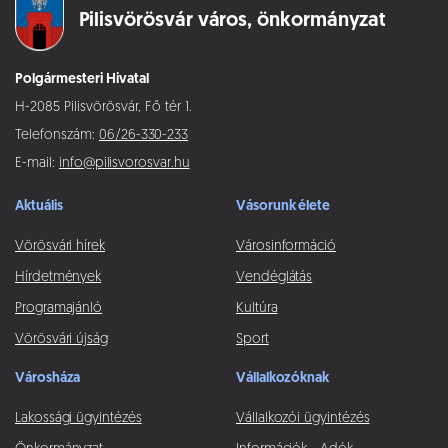
Pilisvörösvár város,
önkormányzat
Polgármesteri Hivatal
H-2085 Pilisvörösvár, Fő tér 1.
Telefonszám:
06/26-330-233
E-mail:
info@pilisvorosvar.hu
Aktuális
Vásorunk élete
Vörösvári hírek
Városinformáció
Hírdetmények
Vendéglátás
Programajánló
Kultúra
Vörösvári újság
Sport
Városháza
Vállalkozóknak
Lakossági ügyintézés
Vállalkozói ügyintézés