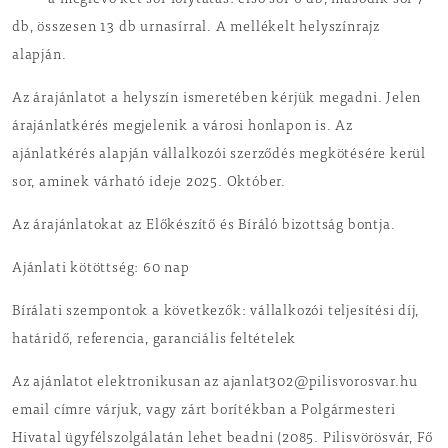
- a meglévő két sor folytatás: első sor 6 db, második sor 7
db, összesen 13 db urnasírral. A mellékelt helyszínrajz
alapján.
Az árajánlatot a helyszín ismeretében kérjük megadni. Jelen
árajánlatkérés megjelenik a városi honlapon is. Az
ajánlatkérés alapján vállalkozói szerződés megkötésére kerül
sor, aminek várható ideje 2025. Október.
Az árajánlatokat az Előkészítő és Bíráló bizottság bontja.
Ajánlati kötöttség: 60 nap
Bírálati szempontok a következők: vállalkozói teljesítési díj,
határidő, referencia, garanciális feltételek
Az ajánlatot elektronikusan az ajanlat302@pilisvorosvar.hu
email címre várjuk, vagy zárt borítékban a Polgármesteri
Hivatal ügyfélszolgálatán lehet beadni (2085. Pilisvörösvár, Fő