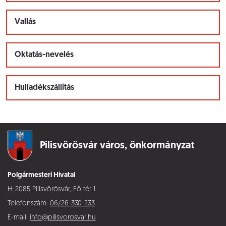
Vallás
Oktatás-nevelés
Hulladékszállítás
Pilisvörösvár város,
önkormányzat
Polgármesteri Hivatal
H-2085 Pilisvörösvár, Fő tér 1.
Telefonszám:
06/26-330-233
E-mail:
info@pilisvorosvar.hu