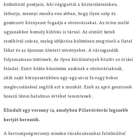
különböző pontjain. Aki végigsétál a közterületeinken,
láthatja, mennyi munka van abban, hogy ilyen szép és
gondozott környezet fogadja a vörösváriakat. Az öröm mellé
ugyanakkor komoly kihívás is társul. Az elmúlt hetek
rendkívül száraz, meleg időjárása különösen megviseli a fiatal
fákat és az újonnan ültetett növényeket. A városgazdák
folyamatosan öntöznek, de ilyen körülmények között ez óriási
feladat. Ezért külön köszönöm azoknak a vörösváriaknak,
akik saját környezetükben egy-egy utcai fa vagy bokor
meglocsolásával segítik ezt a munkát. Ezek az apró gesztusok
hosszú távon hatalmas értéket teremtenek.
Elindult egy verseny is, amelyben Pilisvörösvár legszebb
kertjét keressük.
A kertszépségverseny minden várakozásunkat felülmúlta!