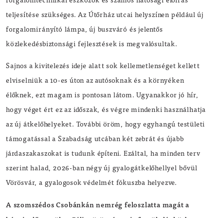
teljesítése szükséges. Az Útőrház utcai helyszínen például új
forgalomirányító lámpa, új buszváró és jelentős
közlekedésbiztonsági fejlesztések is megvalósultak.
Sajnos a kivitelezés ideje alatt sok kellemetlenséget kellett
elviselniük a 10-es úton az autósoknak és a környéken
élőknek, ezt magam is pontosan látom. Ugyanakkor jó hír,
hogy véget ért ez az időszak, és végre mindenki használhatja
az új átkelőhelyeket. További öröm, hogy egyhangú testületi
támogatással a Szabadság utcában két zebrát és újabb
járdaszakaszokat is tudunk építeni. Ezáltal, ha minden terv
szerint halad, 2026-ban négy új gyalogátkelőhellyel bővül
Vörösvár, a gyalogosok védelmét fókuszba helyezve.
A szomszédos Csobánkán nemrég feloszlatta magát a