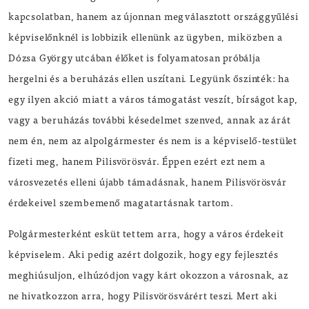
kapcsolatban, hanem az újonnan megválasztott országgyűlési
képviselőnknél is lobbizik ellenünk az ügyben, miközben a
Dózsa György utcában élőket is folyamatosan próbálja
hergelni és a beruházás ellen uszítani. Legyünk őszinték: ha
egy ilyen akció miatt a város támogatást veszít, bírságot kap,
vagy a beruházás további késedelmet szenved, annak az árát
nem én, nem az alpolgármester és nem is a képviselő-testület
fizeti meg, hanem Pilisvörösvár. Éppen ezért ezt nem a
városvezetés elleni újabb támadásnak, hanem Pilisvörösvár
érdekeivel szembemenő magatartásnak tartom.
Polgármesterként esküt tettem arra, hogy a város érdekeit
képviselem. Aki pedig azért dolgozik, hogy egy fejlesztés
meghiúsuljon, elhúzódjon vagy kárt okozzon a városnak, az
ne hivatkozzon arra, hogy Pilisvörösvárért teszi. Mert aki