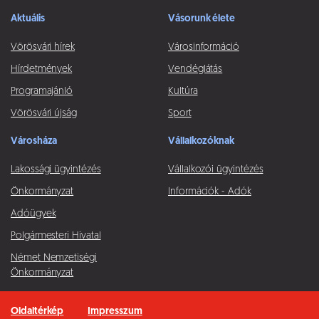
Aktuális
Vásorunk élete
Vörösvári hírek
Városinformáció
Hírdetmények
Vendéglátás
Programajánló
Kultúra
Vörösvári újság
Sport
Városháza
Vállalkozóknak
Lakossági ügyintézés
Vállalkozói ügyintézés
Önkormányzat
Információk - Adók
Adóügyek
Polgármesteri Hivatal
Német Nemzetiségi
Önkormányzat
Oldaltérkép
Impresszum