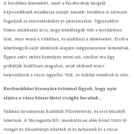
A korábban lemondott, most a Facebookon hergelő
képviselőknek mindössze annyit üzenek: továbbra is szívesen
fogadjuk az észrevételeiket és javaslataikat. Ugyanakkor
fontos emlékezni arra, hogy lehetőségük volt a testületben
ülni, részt venni a vitákban, és alakítani a döntéseket. Erről a
lehetőségről saját döntésük alapján szégyenszemre lemondtak.
Éppen ezért nehéz komolyan venni azt, amikor ma úgy
próbálják beállítani magukat, mint akiknek nincs
beleszólásuk a város ügyeibe. Volt, és önként mondtak le róla.
Kertbarátként bizonyára örömmel figyeli, hogy nyár
elejére a város közterületei virágba borultak...
Valóban látványosan kizöldült Pilisvörösvár, és erre büszkék
lehetünk. A Városgazda Kft. munkatársai idén közel 2200 tő
virágot és dísznövényt ültettek el és helyeztek ki a város