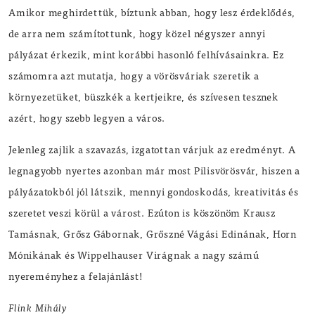
Amikor meghirdettük, bíztunk abban, hogy lesz érdeklődés,
de arra nem számítottunk, hogy közel négyszer annyi
pályázat érkezik, mint korábbi hasonló felhívásainkra. Ez
számomra azt mutatja, hogy a vörösváriak szeretik a
környezetüket, büszkék a kertjeikre, és szívesen tesznek
azért, hogy szebb legyen a város.
Jelenleg zajlik a szavazás, izgatottan várjuk az eredményt. A
legnagyobb nyertes azonban már most Pilisvörösvár, hiszen a
pályázatokból jól látszik, mennyi gondoskodás, kreativitás és
szeretet veszi körül a várost. Ezúton is köszönöm Krausz
Tamásnak, Grősz Gábornak, Grőszné Vágási Edinának, Horn
Mónikának és Wippelhauser Virágnak a nagy számú
nyereményhez a felajánlást!
Flink Mihály