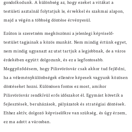
gondolkodunk. A különbség az, hogy ezeket a vitákat a
testületi asztalnál folytatjuk le, érvekkel és szakmai alapon,
majd a végén a többség döntése érvényesül.
Ezúton is szeretném megköszönni a jelenlegi képviselő-
testület tagjainak a közös munkát. Nem mindig értünk egyet,
nem mindig ugyanazt az utat tartjuk a legjobbnak, de a város
érdekében együtt dolgozunk, és ez a legfontosabb.
Meggyőződésem, hogy Pilisvörösvár csak akkor tud fejlődni,
ha a véleménykülönbségek ellenére képesek vagyunk közösen
döntéseket hozni. Különösen fontos ez most, amikor
Pilisvörösvár rendkívül erős időszakot él. Egymást követik a
fejlesztések, beruházások, pályázatok és stratégiai döntések.
Ehhez aktív, dolgozó képviselőkre van szükség, és úgy érzem,
ez ma adott a városban.