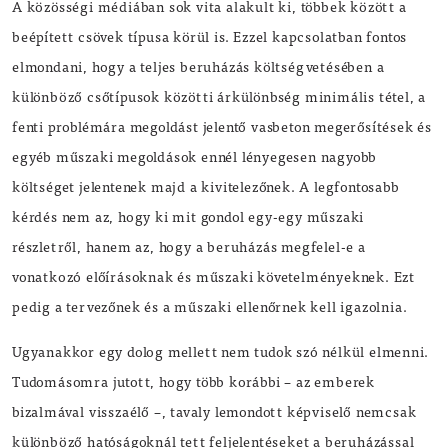
A közösségi médiában sok vita alakult ki, többek között a
beépített csövek típusa körül is. Ezzel kapcsolatban fontos
elmondani, hogy a teljes beruházás költségvetésében a
különböző csőtípusok közötti árkülönbség minimális tétel, a
fenti problémára megoldást jelentő vasbeton megerősítések és
egyéb műszaki megoldások ennél lényegesen nagyobb
költséget jelentenek majd a kivitelezőnek. A legfontosabb
kérdés nem az, hogy ki mit gondol egy-egy műszaki
részletről, hanem az, hogy a beruházás megfelel-e a
vonatkozó előírásoknak és műszaki követelményeknek. Ezt
pedig a tervezőnek és a műszaki ellenőrnek kell igazolnia.
Ugyanakkor egy dolog mellett nem tudok szó nélkül elmenni.
Tudomásomra jutott, hogy több korábbi – az emberek
bizalmával visszaélő –, tavaly lemondott képviselő nemcsak
különböző hatóságoknál tett feljelentéseket a beruházással