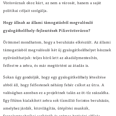
Vörösvárnak okoz kárt, az nem a városát, hanem a saját
politikai céljait szolgálja.
Hogy állnak az állami támogatásból megvalósuló
gyalogátkelőhely-fejlesztések Pilisvörösváron?
Örömmel mondhatom, hogy a beruházás elkészült. Az állami
támogatásból megvalósuló két új gyalogátkelőhelyet késznek
nyilváníthatjuk: teljes körű lett az akadálymentesítés,
felfestve a zebra, és már megtörtént az átadás is.
Sokan úgy gondolják, hogy egy gyalogátkelőhely létesítése
abból áll, hogy felfestenek néhány fehér csíkot az útra. A
valóságban azonban ez a projektnek talán az öt-tíz százaléka.
Egy főúton kialakított zebra sok tízmillió forintos beruházás,
amelyhez járdák, közvilágítás, útépítési munkák,
forgalomtechnikai eszközök és számos hatósági előírás