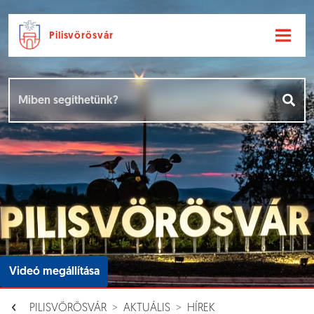
Pilisvörösvár
Ugrás a fő tartalomhoz
Hírek [
]
Események [
]
Dokumentumok [
]
Aloldalak [
]
Videó megállítása
PILISVÖRÖSVÁR
AKTUÁLIS
HÍREK