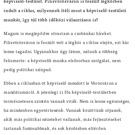
képviselő-testület. Pilisvörösváron is feszült légkörben
indult a ciklus, milyennek ítéli most a képviselő-testületi
munkát, így túl több időközi választáson is?
Magam is meglepődve olvastam a csobánkai híreket.
Pilisvörösváron is feszült volt a légkör a ciklus elején, ezt kár
lenne tagadni. Ugyanakkor úgy látom, nálunk a többség
felismerte: a képviselői munka elsősorban szolgálat, nem
pedig politikai színpad.
Ebben a ciklusban öt képviselő mondott le Vörösváron a
mandátumáról. A jelenlegi 11 fős képviselő-testületben
természetesen szintén vannak viták. Nem is lenne egészséges,
ha mindenben egyetértenénk. Vannak közöttünk olyanok,
akik más politikai nézeteket vallanak, más fejlesztéseket
tartanak fontosabbnak, és sok kérdésben eltérően