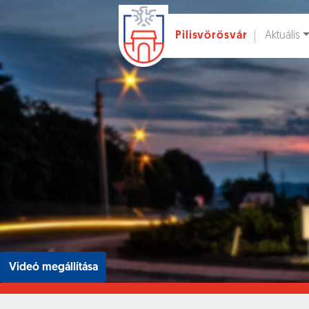
Aktuális
Pilisvörösvár
Ugrás a fő tartalomhoz
Hírek [
]
Esem
Videó megállítása