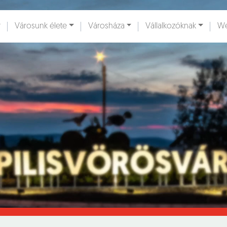
Városunk élete
Városháza
Vállalkozóknak
We
ények [
]
Dokumentumok [
]