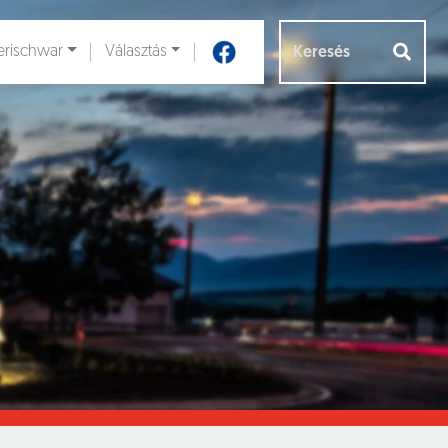
rischwar
Választás
Aloldalak [
]