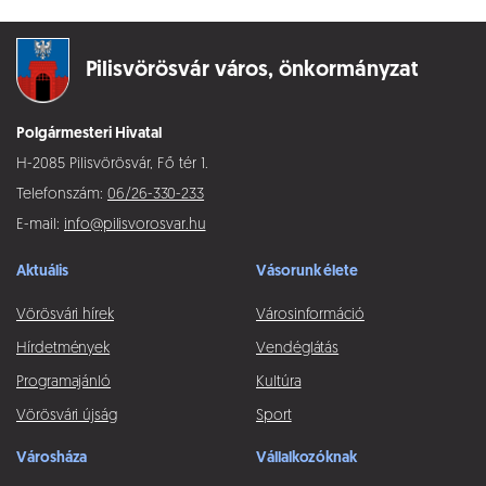
Pilisvörösvár város,
önkormányzat
Polgármesteri Hivatal
H-2085 Pilisvörösvár, Fő tér 1.
Telefonszám:
06/26-330-233
E-mail:
info@pilisvorosvar.hu
Aktuális
Vásorunk élete
Vörösvári hírek
Városinformáció
Hírdetmények
Vendéglátás
Programajánló
Kultúra
Vörösvári újság
Sport
Városháza
Vállalkozóknak