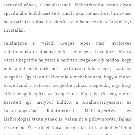
szenvedélyének, a méhészetnek. Méhészkedése során olyan
egyedülálló felfedezést tett, amely akár nemzetközi hírnévhez
is juttathatta volna, ha sikerül azt elismertetnie a Találmányi
Hivatallal.
Találmánya a “valódi üveges lépes méz” nyolcéves
kutatómunka eredménye volt. Lényege a következő. Miska
bácsi a kaptárba helyezte a befőttes üvegeket oly módon, hogy
nem adott méheinek más raktározási lehetőséget, csak az
üvegeket. Így sikerült rávennie a méheket arra, hogy a mézet
közvetlenül a befőttes üvegekbe rakják, mégpedig úgy, hogy
előtte maguk építik az üvegekbe a lépet is. 18 üveg mézet
készített így, melyből küldött a Kisállat-tenyésztési és
Takarmányozási Kutatóintézet Méhtenyésztési és
Méhbiológiai Osztályának is, valamint a pilisvörösvári Tájház
részére is. Újszerű eljárását megörökítették videofelvételen