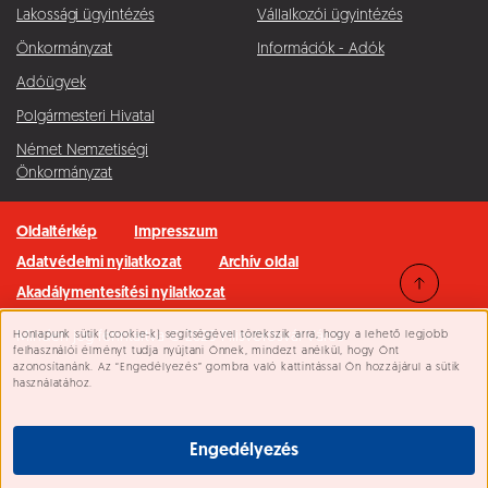
Lakossági ügyintézés
Vállalkozói ügyintézés
Önkormányzat
Információk - Adók
Adóügyek
Polgármesteri Hivatal
Német Nemzetiségi
Önkormányzat
Oldaltérkép
Impresszum
Adatvédelmi nyilatkozat
Archív oldal
Akadálymentesítési nyilatkozat
Honlapunk sütik (cookie-k) segítségével törekszik arra, hogy a lehető legjobb
Minden jog fenntartva © 2026 Pilisvörösvár Város
Süti beállítások
felhasználói élményt tudja nyújtani Önnek, mindezt anélkül, hogy Önt
azonosítanánk. Az “Engedélyezés” gombra való kattintással Ön hozzájárul a sütik
használatához.
Engedélyezés