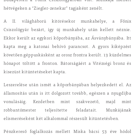
Budapesten a Főnix Csiszológyárban volt. Munkája mellett
hétvégeken a “Ziegler-zenekar" tagjaként zenélt.
A II. világháború kitörésekor munkahelye, a Főnix
Csiszológyár bezárt, így új munkahely után kellett néznie.
Ekkor került az egykori kőporbányába, az Ásványbányába. Itt
kapta meg a katonai behívó parancsot. A gyors kiképzést
követően géppuskásként az orosz frontra került. 13 küzdelmes
hónapot töltött a fronton. Bátorságáért a Vitézségi bronz és
kisezüst kitüntetéseket kapta.
Leszerelése után ismét a kőporbányában helyezkedett el. Az
államosítás után is itt dolgozott tovább, egészen a nyugdíjba
vonulásáig. Kezdetben mint szakvezető, majd mint
robbantómester teljesítette feladatait. Munkájának
elismeréseként két alkalommal részesült kitüntetésben.
Pénzkereső foglalkozás mellett Miska bácsi 53 éve hódol