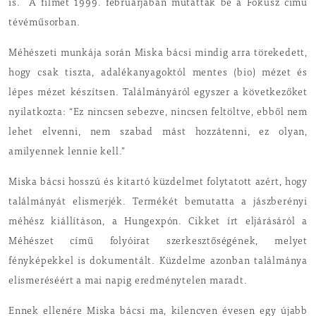
is. A filmet 1999. februárjában mutatták be a Fókusz című
tévéműsorban.
Méhészeti munkája során Miska bácsi mindig arra törekedett,
hogy csak tiszta, adalékanyagoktól mentes (bio) mézet és
lépes mézet készítsen. Találmányáról egyszer a következőket
nyilatkozta: “Ez nincsen sebezve, nincsen feltöltve, ebből nem
lehet elvenni, nem szabad mást hozzátenni, ez olyan,
amilyennek lennie kell.”
Miska bácsi hosszú és kitartó küzdelmet folytatott azért, hogy
találmányát elismerjék. Termékét bemutatta a jászberényi
méhész kiállításon, a Hungexpón. Cikket írt eljárásáról a
Méhészet című folyóirat szerkesztőségének, melyet
fényképekkel is dokumentált. Küzdelme azonban találmánya
elismeréséért a mai napig eredménytelen maradt.
Ennek ellenére Miska bácsi ma, kilencven évesen egy újabb