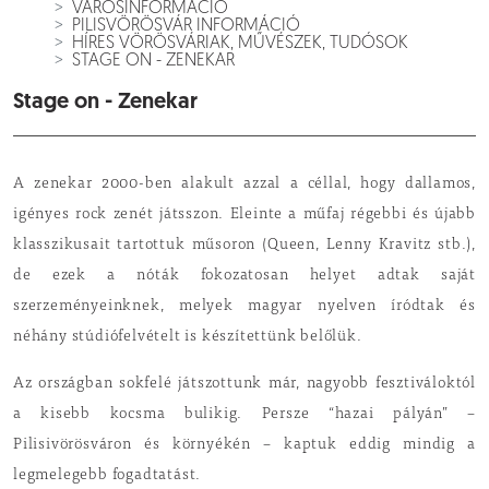
VÁROSINFORMÁCIÓ
PILISVÖRÖSVÁR INFORMÁCIÓ
HÍRES VÖRÖSVÁRIAK, MŰVÉSZEK, TUDÓSOK
STAGE ON - ZENEKAR
Stage on - Zenekar
A zenekar 2000-ben alakult azzal a céllal, hogy dallamos,
igényes rock zenét játsszon. Eleinte a műfaj régebbi és újabb
klasszikusait tartottuk műsoron (Queen, Lenny Kravitz stb.),
de ezek a nóták fokozatosan helyet adtak saját
szerzeményeinknek, melyek magyar nyelven íródtak és
néhány stúdiófelvételt is készítettünk belőlük.
Az országban sokfelé játszottunk már, nagyobb fesztiváloktól
a kisebb kocsma bulikig. Persze “hazai pályán” –
Pilisivörösváron és környékén – kaptuk eddig mindig a
legmelegebb fogadtatást.