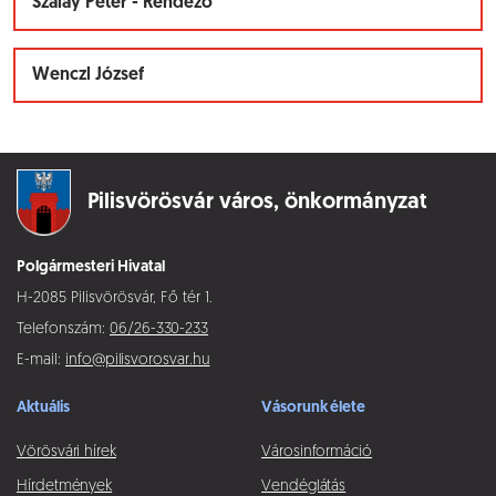
Szalay Péter - Rendező
Wenczl József
Pilisvörösvár város,
önkormányzat
Polgármesteri Hivatal
H-2085 Pilisvörösvár, Fő tér 1.
Telefonszám:
06/26-330-233
E-mail:
info@pilisvorosvar.hu
Aktuális
Vásorunk élete
Vörösvári hírek
Városinformáció
Hírdetmények
Vendéglátás