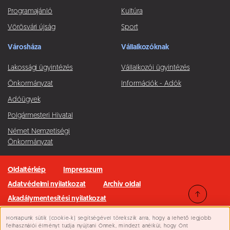
Programajánló
Kultúra
Vörösvári újság
Sport
Városháza
Vállalkozóknak
Lakossági ügyintézés
Vállalkozói ügyintézés
Önkormányzat
Információk - Adók
Adóügyek
Polgármesteri Hivatal
Német Nemzetiségi
Önkormányzat
Oldaltérkép
Impresszum
Adatvédelmi nyilatkozat
Archív oldal
Akadálymentesítési nyilatkozat
Honlapunk sütik (cookie-k) segítségével törekszik arra, hogy a lehető legjobb
Minden jog fenntartva © 2026 Pilisvörösvár Város
Süti beállítások
felhasználói élményt tudja nyújtani Önnek, mindezt anélkül, hogy Önt