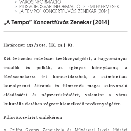
VÁROSINFORMÁCIÓ
PILISVÖRÖSVÁR INFORMÁCIÓ
EMLÉKÉRMESEK
„A TEMPO” KONCERTFÚVÓS ZENEKAR (2014)
„A Tempo” Koncertfúvós Zenekar (2014)
Határozat: 133/2014. (IX. 25.) Kt.
Két évtizedes művészei tevékenységéért, a hagyományos
indulók és polkák, az igényes könnyűzene, a
fúvószenekarra írt koncertdarabok, a szimfonikus
komolyzenei átiratok és filmzenék magas színvonalú
előadásáért és népszerűsítéséért, valamint a város
kulturális életében végzett kiemelkedő tevékenységéért.
Pilisvörösvárért emlékérem
A Cziffra György Zeneiskola és Művészeti Iskola Ifjúsági