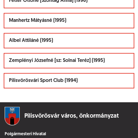
Fetter Ottóné [Szontág Anna] (1996)
Manhertz Mátyásné (1995)
Albel Attiláné (1995)
Zemplényi Józsefné [sz: Solnai Teréz] (1995)
Pilisvörösvári Sport Club (1994)
Pilisvörösvár város,
önkormányzat
Polgármesteri Hivatal