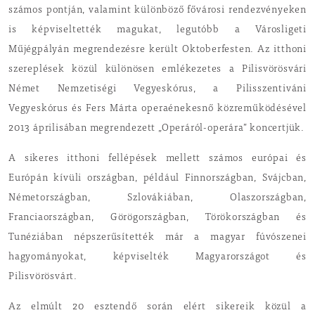
számos pontján, valamint különböző fővárosi rendezvényeken
is képviseltették magukat, legutóbb a Városligeti
Műjégpályán megrendezésre került Oktoberfesten. Az itthoni
szereplések közül különösen emlékezetes a Pilisvörösvári
Német Nemzetiségi Vegyeskórus, a Pilisszentiváni
Vegyeskórus és Fers Márta operaénekesnő közreműködésével
2013 áprilisában megrendezett „Operáról-operára” koncertjük.
A sikeres itthoni fellépések mellett számos európai és
Európán kívüli országban, például Finnországban, Svájcban,
Németországban, Szlovákiában, Olaszországban,
Franciaországban, Görögországban, Törökországban és
Tunéziában népszerűsítették már a magyar fúvószenei
hagyományokat, képviselték Magyarországot és
Pilisvörösvárt.
Az elmúlt 20 esztendő során elért sikereik közül a