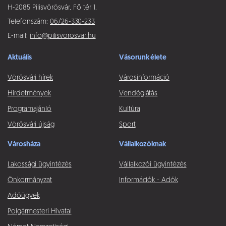
H-2085 Pilisvörösvár, Fő tér 1.
Telefonszám:
06/26-330-233
E-mail:
info@pilisvorosvar.hu
Aktuális
Vásorunk élete
Vörösvári hírek
Városinformáció
Hírdetmények
Vendéglátás
Programajánló
Kultúra
Vörösvári újság
Sport
Városháza
Vállalkozóknak
Lakossági ügyintézés
Vállalkozói ügyintézés
Önkormányzat
Információk - Adók
Adóügyek
Polgármesteri Hivatal