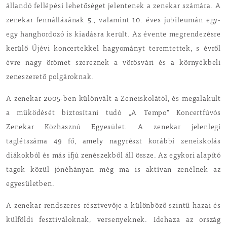
állandó fellépési lehetőséget jelentenek a zenekar számára. A
zenekar fennállásának 5., valamint 10. éves jubileumán egy-
egy hanghordozó is kiadásra került. Az évente megrendezésre
kerülő Újévi koncertekkel hagyományt teremtettek, s évről
évre nagy örömet szereznek a vörösvári és a környékbeli
zeneszerető polgároknak.
A zenekar 2005-ben különvált a Zeneiskolától, és megalakult
a működését biztosítani tudó „A Tempo” Koncertfúvós
Zenekar Közhasznú Egyesület. A zenekar jelenlegi
taglétszáma 49 fő, amely nagyrészt korábbi zeneiskolás
diákokból és más ifjú zenészekből áll össze. Az egykori alapító
tagok közül jónéhányan még ma is aktívan zenélnek az
egyesületben.
A zenekar rendszeres résztvevője a különböző szintű hazai és
külföldi fesztiváloknak, versenyeknek. Idehaza az ország