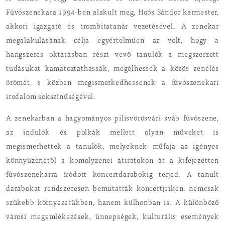
Fúvószenekara 1994-ben alakult meg, Hoós Sándor karmester,
akkori igazgató és trombitatanár vezetésével. A zenekar
megalakulásának célja egyértelműen az volt, hogy a
hangszeres oktatásban részt vevő tanulók a megszerzett
tudásukat kamatoztathassák, megélhessék a közös zenélés
örömét, s közben megismerkedhessenek a fúvószenekari
irodalom sokszínűségével.
A zenekarban a hagyományos pilisvörösvári sváb fúvószene,
az indulók és polkák mellett olyan műveket is
megismerhettek a tanulók, melyeknek műfaja az igényes
könnyűzenétől a komolyzenei átiratokon át a kifejezetten
fúvószenekarra íródott koncertdarabokig terjed. A tanult
darabokat rendszeresen bemutatták koncertjeiken, nemcsak
szűkebb környezetükben, hanem külhonban is. A különböző
városi megemlékezések, ünnepségek, kulturális események