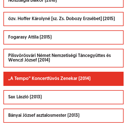
Nosztalgia Dalkör (2016)
özv. Hoffer Károlyné [sz. Zs. Dobozy Erzsébet] (2015)
Fogarasy Attila (2015)
Pilisvörösvári Német Nemzetiségi Táncegyüttes és
Wenczl József (2014)
„A Tempo” Koncertfúvós Zenekar (2014)
Sax László (2013)
Bányai József asztalosmester (2013)