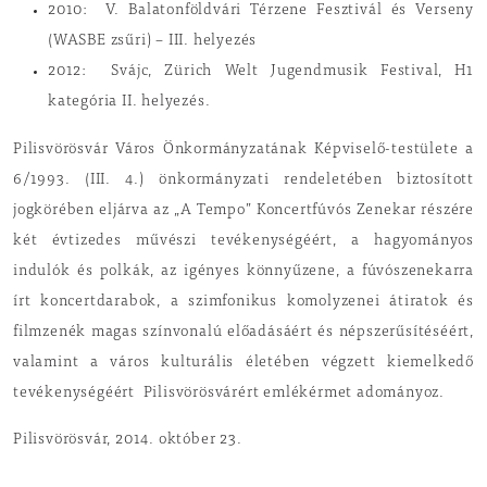
2010: V. Balatonföldvári Térzene Fesztivál és Verseny
(WASBE zsűri) – III. helyezés
2012: Svájc, Zürich Welt Jugendmusik Festival, H1
kategória II. helyezés.
Pilisvörösvár Város Önkormányzatának Képviselő-testülete a
6/1993. (III. 4.) önkormányzati rendeletében biztosított
jogkörében eljárva az „A Tempo” Koncertfúvós Zenekar részére
két évtizedes művészi tevékenységéért, a hagyományos
indulók és polkák, az igényes könnyűzene, a fúvószenekarra
írt koncertdarabok, a szimfonikus komolyzenei átiratok és
filmzenék magas színvonalú előadásáért és népszerűsítéséért,
valamint a város kulturális életében végzett kiemelkedő
tevékenységéért Pilisvörösvárért emlékérmet adományoz.
Pilisvörösvár, 2014. október 23.