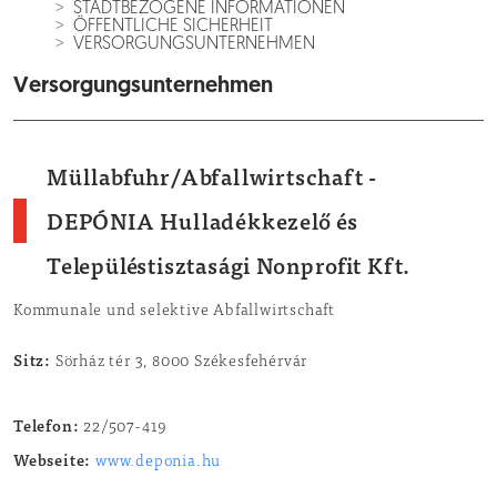
STADTBEZOGENE INFORMATIONEN
ÖFFENTLICHE SICHERHEIT
VERSORGUNGSUNTERNEHMEN
Versorgungsunternehmen
Müllabfuhr/Abfallwirtschaft -
DEPÓNIA Hulladékkezelő és
Településtisztasági Nonprofit Kft.
Kommunale und selektive Abfallwirtschaft
Sitz:
Sörház tér 3, 8000 Székesfehérvár
Telefon:
22/507-419
Webseite:
www.deponia.hu