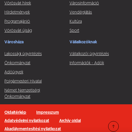
Vörösvári hírek
Városinformáció
Hírdetmények
Vendéglátás
Programajánló
Kultúra
Vörösvári újság
Sport
Városháza
Vállalkozóknak
Lakossági ügyintézés
Vállalkozói ügyintézés
Önkormányzat
Információk - Adók
Adóügyek
Polgármesteri Hivatal
Német Nemzetiségi
Önkormányzat
Oldaltérkép
Impresszum
Adatvédelmi nyilatkozat
Archív oldal
Akadálymentesítési nyilatkozat