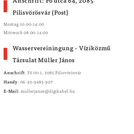
Anschrift
: Fő utca 64, 2085
Pilisvörösvár (Post)
Montag 10:00-14:00
Mittwoch 08:00-14:00
Wasservereiningung
- Víziközmű
Társulat Müller János
Anschrift
: Fő tér 1, 2085 Pilisvörösvár
Handy
: 06-30-9485-907
E-Mail:
mullerjanos@digikabel.hu