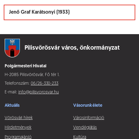
Jenő Graf Karátsonyi (1933)
Pilisvörösvár város,
önkormányzat
Polgármesteri Hivatal
H-2085 Pilisvörösvár, Fő tér 1.
Telefonszám:
06/26-330-233
E-mail:
info@pilisvorosvar.hu
Aktuális
Vásorunk élete
Vörösvári hírek
Városinformáció
Hírdetmények
Vendéglátás
Programajánló
Kultúra