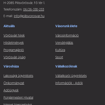
H-2085 Pilisvörösvár, Fő tér 1.
Telefonszám:
06/26-330-233
E-mail:
info@pilisvorosvar.hu
Aktuális
Vásorunk élete
Vörösvári hírek
Városinformáció
Hírdetmények
Vendéglátás
Programajánló
Kultúra
Vörösvári újság
Sport
Városháza
Vállalkozóknak
Lakossági ügyintézés
Vállalkozói ügyintézés
Önkormányzat
Információk - Adók
Adóügyek
Polgármesteri Hivatal