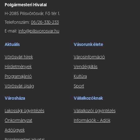
Polgármesteri Hivatal
H-2085 Pilisvörösvár, Fő tér 1.
Telefonszám:
06/26-330-233
E-mail:
info@pilisvorosvar.hu
Aktuális
Vásorunk élete
Vörösvári hírek
Városinformáció
Hírdetmények
Vendéglátás
Programajánló
Kultúra
Vörösvári újság
Sport
Városháza
Vállalkozóknak
Lakossági ügyintézés
Vállalkozói ügyintézés
Önkormányzat
Információk - Adók
Adóügyek