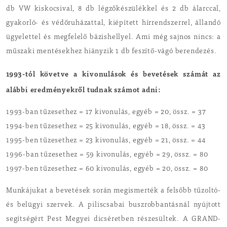
db VW kiskocsival, 8 db légzőkészülékkel és 2 db álarccal,
gyakorló- és védőruházattal, kiépített hírrendszerrel, állandó
ügyelettel és megfelelő bázishellyel. Ami még sajnos nincs: a
műszaki mentésekhez hiányzik 1 db feszítő-vágó berendezés.
1993-tól követve a kivonulások és bevetések számát az
alábbi eredményekről tudnak számot adni:
1993-ban tűzesethez = 17 kivonulás, egyéb = 20, össz. = 37
1994-ben tűzesethez = 25 kivonulás, egyéb = 18, össz. = 43
1995-ben tűzesethez = 23 kivonulás, egyéb = 21, össz. = 44
1996-ban tűzesethez = 59 kivonulás, egyéb = 29, össz. = 80
1997-ben tűzesethez = 60 kivonulás, egyéb = 20, össz. = 80
Munkájukat a bevetések során megismerték a felsőbb tűzoltó-
és belügyi szervek. A piliscsabai buszrobbantásnál nyújtott
segítségért Pest Megyei dicséretben részesültek. A GRAND-