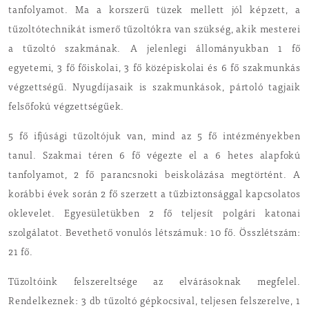
tanfolyamot. Ma a korszerű tüzek mellett jól képzett, a
tűzoltótechnikát ismerő tűzoltókra van szükség, akik mesterei
a tűzoltó szakmának. A jelenlegi állományukban 1 fő
egyetemi, 3 fő főiskolai, 3 fő középiskolai és 6 fő szakmunkás
végzettségű. Nyugdíjasaik is szakmunkások, pártoló tagjaik
felsőfokú végzettségűek.
5 fő ifjúsági tűzoltójuk van, mind az 5 fő intézményekben
tanul. Szakmai téren 6 fő végezte el a 6 hetes alapfokú
tanfolyamot, 2 fő parancsnoki beiskolázása megtörtént. A
korábbi évek során 2 fő szerzett a tűzbiztonsággal kapcsolatos
oklevelet. Egyesületükben 2 fő teljesít polgári katonai
szolgálatot. Bevethető vonulós létszámuk: 10 fő. Összlétszám:
21 fő.
Tűzoltóink felszereltsége az elvárásoknak megfelel.
Rendelkeznek: 3 db tűzoltó gépkocsival, teljesen felszerelve, 1