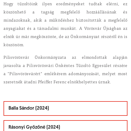
Hogy tűzoltóink ilyen eredményeket tudtak elérni, ez
köszönhető a tagság megfelelő hozzáállásának és
mindazoknak, akik a működéshez biztosították a megfelelő
anyagiakat és a társadalmi munkát. A Vörösvár Újságban az
elnök úr már megköszönte, de az Önkormányzat részéről én is
köszönöm.
Pilisvörösvár Önkormányzata az elmondottak alapján
javasolta a Pilisvörösvári Önkéntes Tűzoltó Egyesület részére
a "Pilisvörösvárért" emlékérem adományozását, melyet most
szeretnék átadni Pfeiffer Ferenc elnökhelyettes úrnak.
Balla Sándor (2024)
Rásonyi Győzőné (2024)