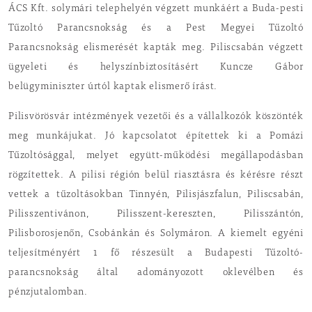
ÁCS Kft. solymári telephelyén végzett munkáért a Buda-pesti
Tűzoltó Parancsnokság és a Pest Megyei Tűzoltó
Parancsnokság elismerését kapták meg. Piliscsabán végzett
ügyeleti és helyszínbiztosításért Kuncze Gábor
belügyminiszter úrtól kaptak elismerő írást.
Pilisvörösvár intézmények vezetői és a vállalkozók köszönték
meg munkájukat. Jó kapcsolatot építettek ki a Pomázi
Tűzoltósággal, melyet együtt-működési megállapodásban
rögzítettek. A pilisi régión belül riasztásra és kérésre részt
vettek a tűzoltásokban Tinnyén, Pilisjászfalun, Piliscsabán,
Pilisszentivánon, Pilisszent-kereszten, Pilisszántón,
Pilisborosjenőn, Csobánkán és Solymáron. A kiemelt egyéni
teljesítményért 1 fő részesült a Budapesti Tűzoltó-
parancsnokság által adományozott oklevélben és
pénzjutalomban.