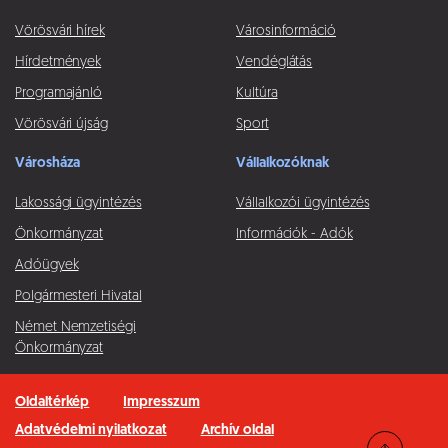
Vörösvári hírek
Városinformáció
Hírdetmények
Vendéglátás
Programajánló
Kultúra
Vörösvári újság
Sport
Városháza
Vállalkozóknak
Lakossági ügyintézés
Vállalkozói ügyintézés
Önkormányzat
Információk - Adók
Adóügyek
Polgármesteri Hivatal
Német Nemzetiségi
Önkormányzat
Oldaltérkép
Impresszum
Adatvédelmi nyilatkozat
Archív oldal