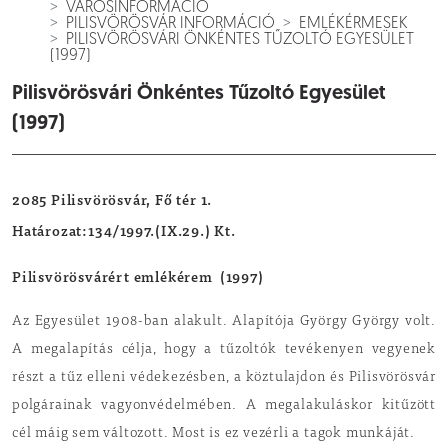
VÁROSINFORMÁCIÓ
PILISVÖRÖSVÁR INFORMÁCIÓ
EMLÉKÉRMESEK
PILISVÖRÖSVÁRI ÖNKÉNTES TŰZOLTÓ EGYESÜLET
(1997)
Pilisvörösvári Önkéntes Tűzoltó Egyesület
(1997)
2085 Pilisvörösvár, Fő tér 1.
Határozat:134/1997.(IX.29.) Kt.
Pilisvörösvárért emlékérem
(1997)
Az Egyesület 1908-ban alakult. Alapítója György György volt.
A megalapítás célja, hogy a tűzoltók tevékenyen vegyenek
részt a tűz elleni védekezésben, a köztulajdon és Pilisvörösvár
polgárainak vagyonvédelmében. A megalakuláskor kitűzött
cél máig sem változott. Most is ez vezérli a tagok munkáját.