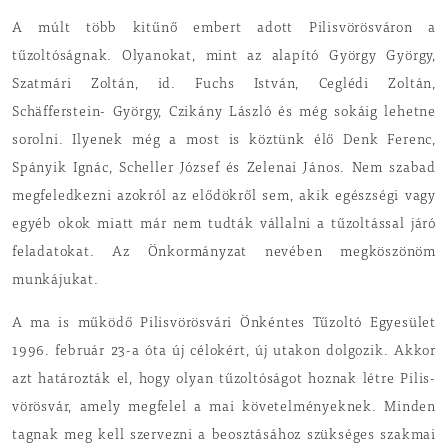
A múlt több kitűnő embert adott Pilisvörösváron a
tűzoltóságnak. Olyanokat, mint az alapító György György,
Szatmári Zoltán, id. Fuchs István, Ceglédi Zoltán,
Schäfferstein- György, Czikány László és még sokáig lehetne
sorolni. Ilyenek még a most is köztünk élő Denk Ferenc,
Spányik Ignác, Scheller József és Zelenai János. Nem szabad
megfeledkezni azokról az elődökről sem, akik egészségi vagy
egyéb okok miatt már nem tudták vállalni a tűzoltással járó
feladatokat. Az Önkormányzat nevében megköszönöm
munkájukat.
A ma is működő Pilisvörösvári Önkéntes Tűzoltó Egyesület
1996. február 23-a óta új célokért, új utakon dolgozik. Akkor
azt határozták el, hogy olyan tűzoltóságot hoznak létre Pilis-
vörösvár, amely megfelel a mai követelményeknek. Minden
tagnak meg kell szervezni a beosztásához szükséges szakmai