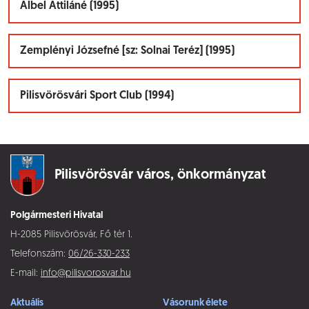
Albel Attiláné (1995)
Zemplényi Józsefné [sz: Solnai Teréz] (1995)
Pilisvörösvári Sport Club (1994)
Pilisvörösvár város,
önkormányzat
Polgármesteri Hivatal
H-2085 Pilisvörösvár, Fő tér 1.
Telefonszám:
06/26-330-233
E-mail:
info@pilisvorosvar.hu
Aktuális
Vásorunk élete