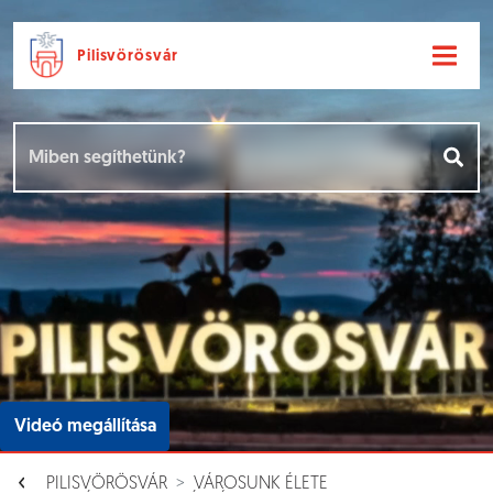
Pilisvörösvár
Ugrás a fő tartalomhoz
Hírek [
]
Események [
]
Dokumentumok [
]
Aloldalak [
]
Videó megállítása
PILISVÖRÖSVÁR
VÁROSUNK ÉLETE