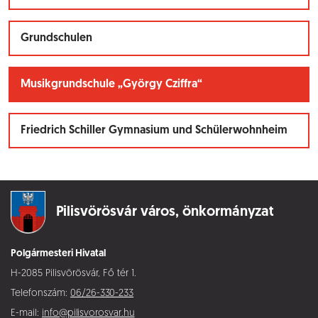
Grundschulen
Musikgrundschule „György Cziffra“
Friedrich Schiller Gymnasium und Schülerwohnheim
Pilisvörösvár város,
önkormányzat
Polgármesteri Hivatal
H-2085 Pilisvörösvár, Fő tér 1.
Telefonszám:
06/26-330-233
E-mail:
info@pilisvorosvar.hu