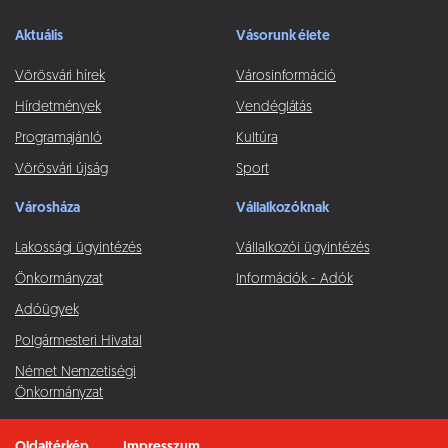
Aktuális
Vásorunk élete
Vörösvári hírek
Városinformáció
Hírdetmények
Vendéglátás
Programajánló
Kultúra
Vörösvári újság
Sport
Városháza
Vállalkozóknak
Lakossági ügyintézés
Vállalkozói ügyintézés
Önkormányzat
Információk - Adók
Adóügyek
Polgármesteri Hivatal
Német Nemzetiségi
Önkormányzat
Oldaltérkép
Impresszum