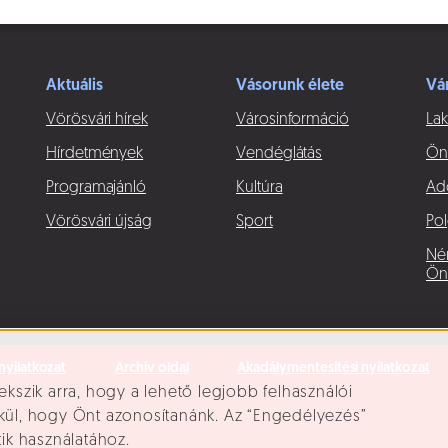
Aktuális
Vásorunk élete
Vá
Vörösvári hírek
Városinformáció
Lak
Hírdetmények
Vendéglátás
Ön
Programajánló
Kultúra
Ad
Vörösvári újság
Sport
Pol
Né
Ön
nyilatkozat
Archív oldal
Akadálymentesítési nyilatkozat
ekszik arra, hogy a lehető legjobb felhasználói
lkül, hogy Önt azonosítanánk. Az “Engedélyezés”
tik használatához.