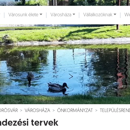
Városunk élete
Városháza
Vállalkozóknak
We
ények [
]
Dokumentumok [
]
VÖRÖSVÁR
VÁROSHÁZA
ÖNKORMÁNYZAT
TELEPÜLÉSREN
dezési tervek