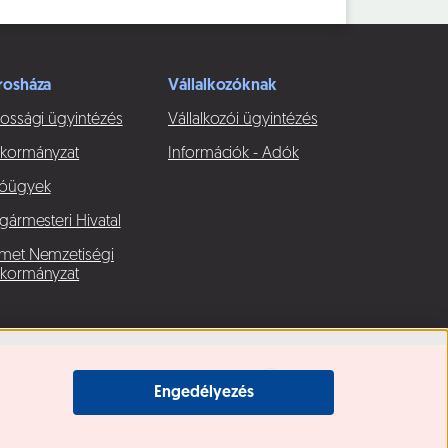
rosháza
Vállalkozóknak
ossági ügyintézés
Vállalkozói ügyintézés
kormányzat
Információk - Adók
óügyek
gármesteri Hivatal
met Nemzetiségi
kormányzat
Engedélyezés