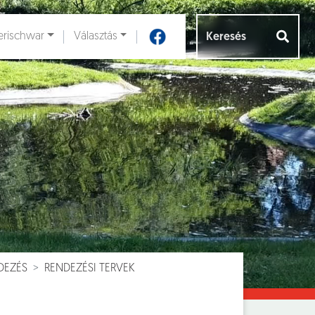
rischwar
Választás
Aloldalak [
]
DEZÉS
RENDEZÉSI TERVEK