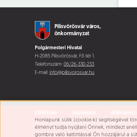
Pilisvörösvár város,
önkormányzat
Polgármesteri Hivatal
H-2085 Pilisvörösvár, Fő tér 1.
Telefonszám:
06/26-330-233
E-mail:
info@pilisvorosvar.hu
Oldaltérkép
Impresszum
Adatvédelmi 
Süti beállítások
Honlapunk sütik (cookie-k) segítségével tör
Minden jog fenntartva © 2026 Pilisvörösvár Város
élményt tudja nyújtani Önnek, mindezt ané
gombra való kattintással Ön hozzájárul a sü