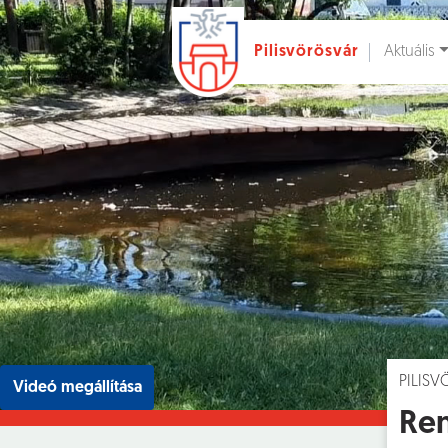
Aktuális
Pilisvörösvár
Ugrás a fő tartalomhoz
Hírek [
]
Esem
PILIS
Videó megállítása
Ren