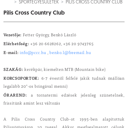
SPORTEGYESÜLETEK
PILIS CROSS COUNTRY CLUB
Pilis Cross Country Club
Vezetője:
Fetter György, Benkó László
Elérhetőség:
+36 20 6628262, +36 20 9743765
E-mail:
info@pccc.hu
,
benko.l@freemail.hu
SZAKÁG:
kerékpár, kiemelten MTB (Mountain bike)
KORCSOPORTOK:
6-7 évestől felfelé (akik tudnak önállóan
legalább 20"-os bringával menni)
ÓRAREND:
a tornatermi edzések jelenleg szünetelnek,
frissítünk amint lesz változás
A Pilis Cross Country Club-ot 1995-ben alapítottuk
Pilisvörösváron, 10 taggal. Akkor megfogalmazott célunk