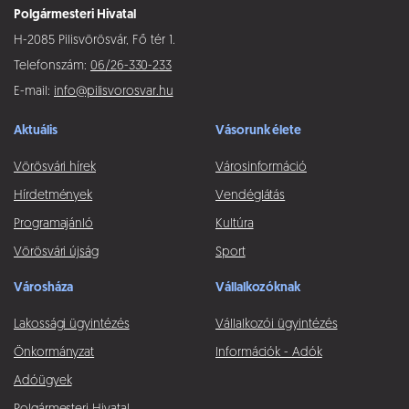
Polgármesteri Hivatal
H-2085 Pilisvörösvár, Fő tér 1.
Telefonszám:
06/26-330-233
E-mail:
info@pilisvorosvar.hu
Aktuális
Vásorunk élete
Vörösvári hírek
Városinformáció
Hírdetmények
Vendéglátás
Programajánló
Kultúra
Vörösvári újság
Sport
Városháza
Vállalkozóknak
Lakossági ügyintézés
Vállalkozói ügyintézés
Önkormányzat
Információk - Adók
Adóügyek