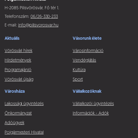
H-2085 Pilisvörösvár, Fő tér 1.
Telefonszám:
06/26-330-233
E-mail:
info@pilisvorosvar.hu
Aktuális
Vásorunk élete
Vörösvári hírek
Városinformáció
Hírdetmények
Vendéglátás
Programajánló
Kultúra
Vörösvári újság
Sport
Városháza
Vállalkozóknak
Lakossági ügyintézés
Vállalkozói ügyintézés
Önkormányzat
Információk - Adók
Adóügyek
Polgármesteri Hivatal