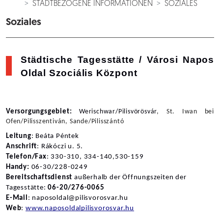
STADTBEZOGENE INFORMATIONEN
SOZIALES
Soziales
Städtische Tagesstätte / Városi Napos 
Oldal Szociális Központ
Versorgungsgebiet: 
Werischwar/Pilisvörösvár
, St. Iwan bei 
Ofen/Pilisszentiván, Sande/Pilisszántó 
Leitung
: Beáta Péntek
Anschrift
: Rákóczi u. 5.
Telefon/Fax
: 330-310, 334-140,530-159
Handy: 
06-30/228-0249
Bereitschaftsdienst 
außerhalb der Öffnungszeiten der 
Tagesstätte: 
06-20/276-0065
E-Mail
: naposoldal@pilisvorosvar.hu
Web
: 
www.naposoldalpilisvorosvar.hu