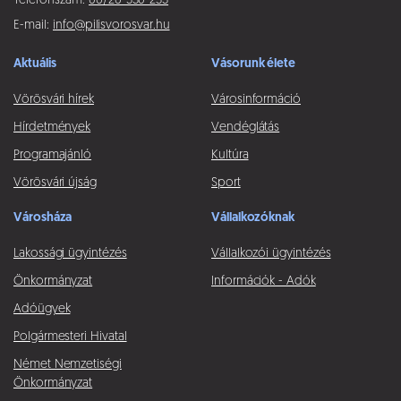
Telefonszám:
06/26-330-233
E-mail:
info@pilisvorosvar.hu
Aktuális
Vásorunk élete
Vörösvári hírek
Városinformáció
Hírdetmények
Vendéglátás
Programajánló
Kultúra
Vörösvári újság
Sport
Városháza
Vállalkozóknak
Lakossági ügyintézés
Vállalkozói ügyintézés
Önkormányzat
Információk - Adók
Adóügyek
Polgármesteri Hivatal
Német Nemzetiségi
Önkormányzat