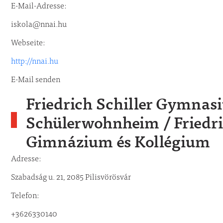
E-Mail-Adresse:
iskola@nnai.hu
Webseite:
http://nnai.hu
E-Mail senden
Friedrich Schiller Gymna
Schülerwohnheim / Friedri
Gimnázium és Kollégium
Adresse:
Szabadság u. 21, 2085 Pilisvörösvár
Telefon:
+3626330140