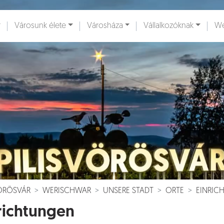
Városunk élete
Városháza
Vállalkozóknak
We
ények [
]
Dokumentumok [
]
VÖRÖSVÁR
WERISCHWAR
UNSERE STADT
ORTE
EINRIC
richtungen