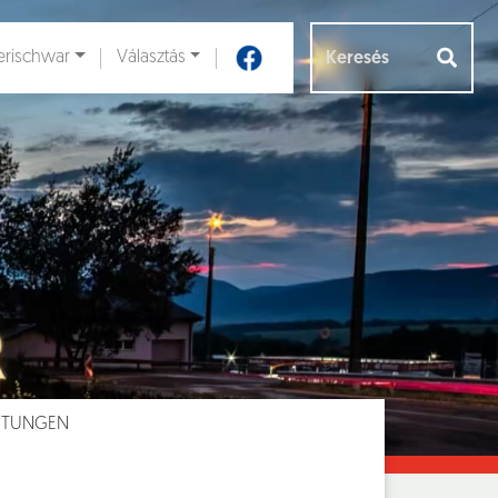
rischwar
Választás
Aloldalak [
]
HTUNGEN