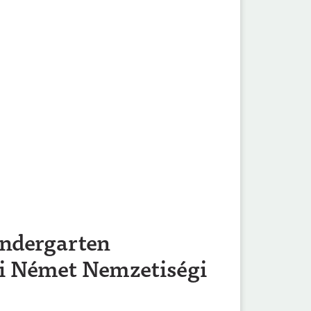
indergarten
ri Német Nemzetiségi