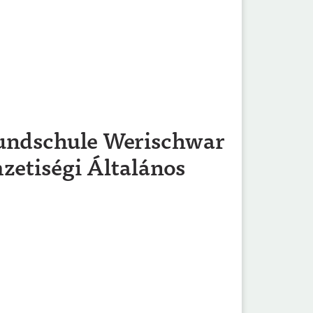
rundschule Werischwar
zetiségi Általános