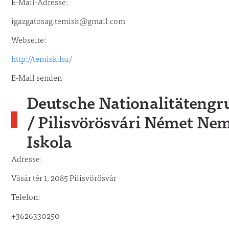
E-Mail-Adresse:
igazgatosag.temisk@gmail.com
Webseite:
http://temisk.hu/
E-Mail senden
Deutsche Nationalitäteng
/ Pilisvörösvári Német Nem
Iskola
Adresse:
Vásár tér 1, 2085 Pilisvörösvár
Telefon:
+3626330250