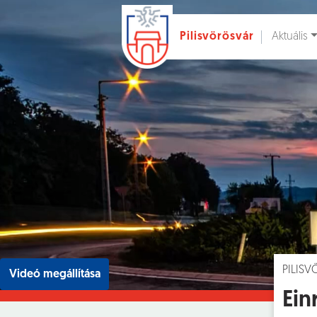
Aktuális
Pilisvörösvár
Ugrás a fő tartalomhoz
Hírek [
]
Esem
PILIS
Videó megállítása
Ein