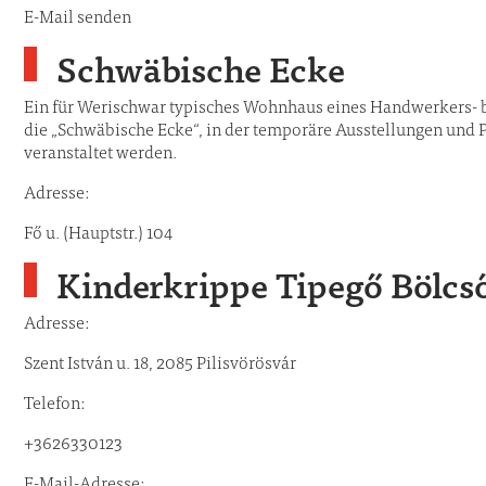
E-Mail senden
Schwäbische Ecke
Ein für Werischwar typisches Wohnhaus eines Handwerkers- 
die „Schwäbische Ecke“, in der temporäre Ausstellungen und 
veranstaltet werden.
Adresse:
Fő u. (Hauptstr.) 104
Kinderkrippe Tipegő Bölcs
Adresse:
Szent István u. 18, 2085 Pilisvörösvár
Telefon:
+3626330123
E-Mail-Adresse: