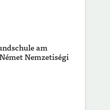
rundschule am
 Német Nemzetiségi