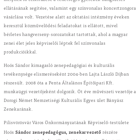
melynek fő célkitűzése a tehetséges gyerekek hangszeres
ellátásának segítése, valamint egy színvonalas koncertzongora
vásárlása volt. Vezetése alatt az oktatási intézmény éveken
keresztül közművelődési feladatokat is ellátott, mivel
bérletes hangverseny-sorozatokat tartottak, ahol a magyar
zenei élet jeles képviselői léptek fel színvonalas
produkcióikkal.
Hoós Sándor kimagasló zenepedagógiai és kulturális
tevékenysége elismeréseként 2004-ben Lajta László Díjban
részesült. 2008 óta a Penta Általános Építőipari Kft.
munkaügyi vezetőjeként dolgozik. Öt éve művészeti vezetője a
Dorogi Német Nemzetiségi Kulturális Egyes ület Bányász
Zenekarának.
Pilisvörösvár Város Önkormányzatának Képviselő-testülete
Sándor zenepedagógus, zenekarvezető
Hoós
részére