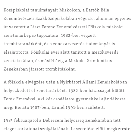
Középiskolai tanulmányait Miskolcon, a Bartók Béla
Zeneművészeti Szakközépiskolában végezte, ahonnan egyenes
út vezetett a Liszt Ferenc Zeneművészeti Főiskola miskolci
zenetanárképző tagozatára. 1982-ben végzett
trombitatanárként, és a zenekarvezetés tudományát is
elsajátította. Főiskolai évei alatt tanított a mezőkövesdi
zeneiskolában, és másfél évig a Miskolci Szimfonikus
Zenekarban játszott trombitásként.
A főiskola elvégzése után a Nyírbátori Állami Zeneiskolában
helyezkedett el zenetanárként. 1982-ben házasságot kötött
Török Emesével, aki két csodálatos gyermekkel ajándékozta
meg: Renáta 1987-ben, Dániel 1991-ben született.
1983 februárjától a Debreceni helyőrség Zenekarában tett
eleget sorkatonai szolgálatának. Leszerelése előtt megkereste