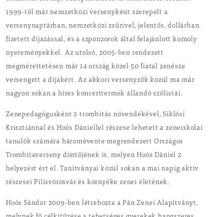
1999-től már nemzetközi versenyként szerepelt a
versenynaptárban, nemzetközi zsűrivel, jelentős, dollárban
fizetett díjazással, és a szponzorok által felajánlott komoly
nyereményekkel. Az utolsó, 2005-ben rendezett
megmérettetésen már 14 ország közel 50 fiatal zenésze
versengett a díjakért. Az akkori versenyzők közül ma már
nagyon sokan a híres koncerttermek állandó szólistái.
Zenepedagógusként 2 trombitás növendékével, Siklósi
Krisztiánnal és Hoós Dániellel részese lehetett a zeneiskolai
tanulók számára háromévente megrendezett Országos
Trombitaverseny döntőjének is, melyen Hoós Dániel 2.
helyezést ért el. Tanítványai közül sokan a mai napig aktív
részesei Pilisvörösvár és környéke zenei életének.
Hoós Sándor 2009-ben létrehozta a Pán Zenei Alapítványt,