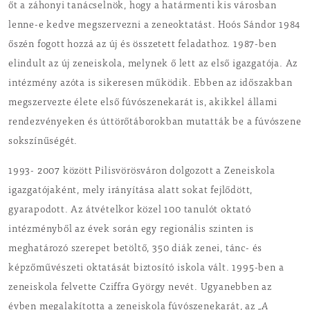
őt a záhonyi tanácselnök, hogy a határmenti kis városban
lenne-e kedve megszervezni a zeneoktatást. Hoós Sándor 1984
őszén fogott hozzá az új és összetett feladathoz. 1987-ben
elindult az új zeneiskola, melynek ő lett az első igazgatója. Az
intézmény azóta is sikeresen működik. Ebben az időszakban
megszervezte élete első fúvószenekarát is, akikkel állami
rendezvényeken és úttörőtáborokban mutatták be a fúvószene
sokszínűségét.
1993- 2007 között Pilisvörösváron dolgozott a Zeneiskola
igazgatójaként, mely irányítása alatt sokat fejlődött,
gyarapodott. Az átvételkor közel 100 tanulót oktató
intézményből az évek során egy regionális szinten is
meghatározó szerepet betöltő, 350 diák zenei, tánc- és
képzőművészeti oktatását biztosító iskola vált. 1995-ben a
zeneiskola felvette Cziffra György nevét. Ugyanebben az
évben megalakította a zeneiskola fúvószenekarát, az
„A