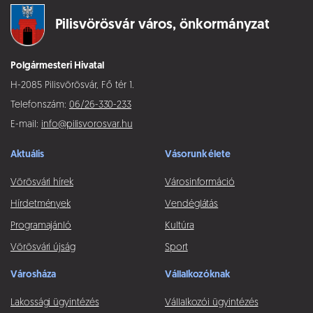
Pilisvörösvár város,
önkormányzat
Polgármesteri Hivatal
H-2085 Pilisvörösvár, Fő tér 1.
Telefonszám:
06/26-330-233
E-mail:
info@pilisvorosvar.hu
Aktuális
Vásorunk élete
Vörösvári hírek
Városinformáció
Hírdetmények
Vendéglátás
Programajánló
Kultúra
Vörösvári újság
Sport
Városháza
Vállalkozóknak
Lakossági ügyintézés
Vállalkozói ügyintézés