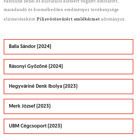
városunk zenei és kulturális életéért végzett elhivatott,
maradandó és kiemelkedően eredményes tevékenysége
Pilisvörösvárért emlékérmet
elismeréseként
adományoz.
Balla Sándor (2024)
Rásonyi Győzőné (2024)
Hegyváriné Denk Ibolya (2023)
Merk József (2023)
UBM Cégcsoport (2023)