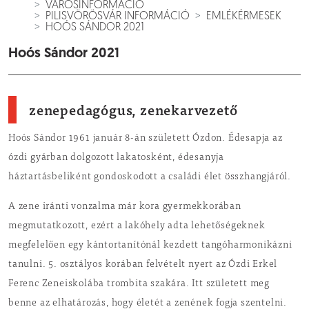
VÁROSINFORMÁCIÓ
PILISVÖRÖSVÁR INFORMÁCIÓ
EMLÉKÉRMESEK
HOÓS SÁNDOR 2021
Hoós Sándor 2021
zenepedagógus, zenekarvezető
Hoós Sándor 1961 január 8-án született Ózdon. Édesapja az
ózdi gyárban dolgozott lakatosként, édesanyja
háztartásbeliként gondoskodott a családi élet összhangjáról.
A zene iránti vonzalma már kora gyermekkorában
megmutatkozott, ezért a lakóhely adta lehetőségeknek
megfelelően egy kántortanítónál kezdett tangóharmonikázni
tanulni. 5. osztályos korában felvételt nyert az Ózdi Erkel
Ferenc Zeneiskolába trombita szakára. Itt született meg
benne az elhatározás, hogy életét a zenének fogja szentelni.