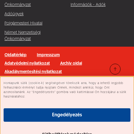
Önkormányzat
Információk - Adók
Adóügyek
Polgármesteri Hivatal
Német Nemzetiségi
Önkormányzat
Oldaltérkép
Impresszum
Adatvédelmi nyilatkozat
Archív oldal
Akadálymentesítési nyilatkozat
Honlapunk sütik (cookie-k) segítségével törekszik arra, hogy a lehető legjobb
Minden jog fenntartva © 2026 Pilisvörösvár Város
Süti beállítások
felhasználói élményt tudja nyújtani Önnek, mindezt anélkül, hogy Önt
azonosítanánk. Az “Engedélyezés” gombra való kattintással Ön hozzájárul a sütik
használatához.
Engedélyezés