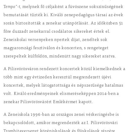
Tempo”-t,
melynek fő céljaként a fúvószene sokszínűségének
bemutatását tűzték ki. Kiváló zenepedagógus társai az évek
során biztosították a zenekar utánpótlását. Az időközben 51
főre duzzadt zenekarral csodálatos sikereket értek el.
Zeneiskolai versenyeken nyertek díjat, zenéltek sok
magyarországi fesztiválon és koncerten, s rengeteget
szerepeltek külföldön, mindenütt nagy sikereket aratva.
A Pilisvörösváron rendezett koncertek közül kiemelkednek a
több mint egy évtizeden keresztül megrendezett újévi
koncertek, melyek látogatottsága és népszerűsége hatalmas
volt. Kiváló eredményeinek elismeréseképpen 2014-ben a
zenekar Pilisvörösvárért Emlékérmet kapott.
A Zeneiskola 1996-ban az országos zenei vérkeringésbe is
bekapcsolódott, amikor megrendezték az I. Pilisvörösvári
Trombitaversenyt középiskolások és főiskolások részére.