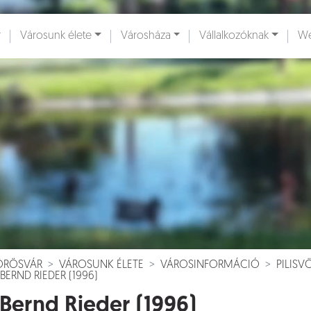
Városunk élete
Városháza
Vállalkozóknak
We
ények [
]
Dokumentumok [
]
VÖRÖSVÁR
VÁROSUNK ÉLETE
VÁROSINFORMÁCIÓ
PILIS
 BERND RIEDER (1996)
 Bernd Rieder (1996)