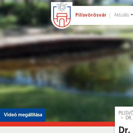
Aktuális
Pilisvörösvár
Ugrás a fő tartalomhoz
Hírek [
]
Esem
PILIS
Videó megállítása
DR.
Dr.