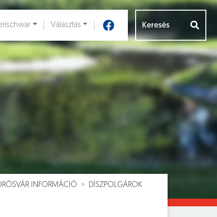
rischwar
Választás
Aloldalak [
]
VÖRÖSVÁR INFORMÁCIÓ
DÍSZPOLGÁROK