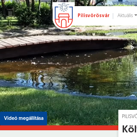
Aktuális
Pilisvörösvár
Ugrás a fő tartalomhoz
Hírek [
]
Esem
PILIS
Videó megállítása
Köl