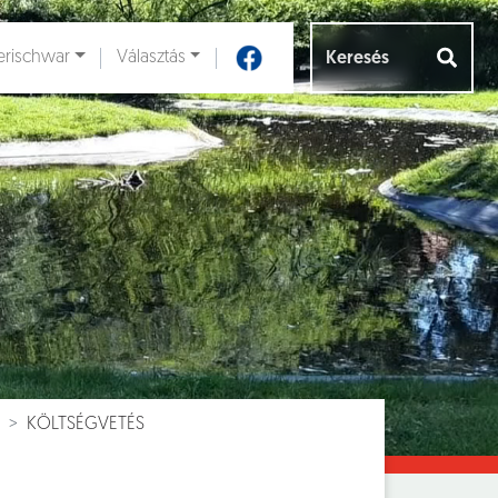
rischwar
Választás
Aloldalak [
]
KÖLTSÉGVETÉS