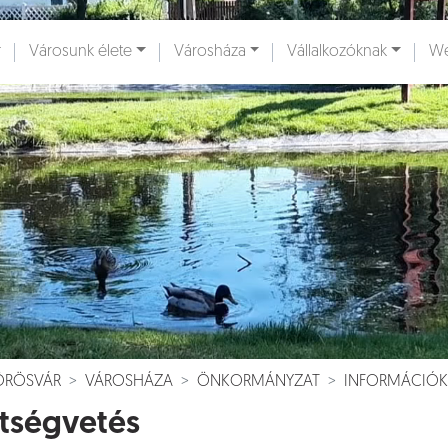
Városunk élete
Városháza
Vállalkozóknak
We
ények [
]
Dokumentumok [
]
VÖRÖSVÁR
VÁROSHÁZA
ÖNKORMÁNYZAT
INFORMÁCIÓK
tségvetés