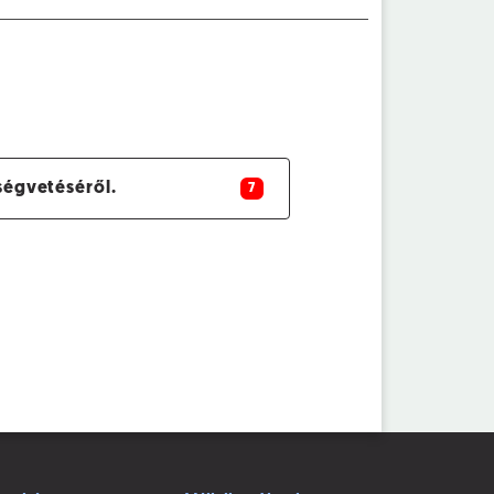
ségvetéséről.
7