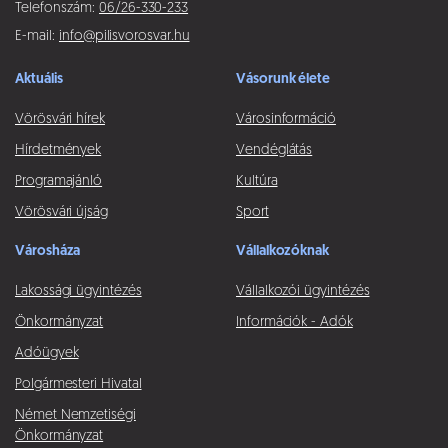
Telefonszám:
06/26-330-233
E-mail:
info@pilisvorosvar.hu
Aktuális
Vásorunk élete
Vörösvári hírek
Városinformáció
Hírdetmények
Vendéglátás
Programajánló
Kultúra
Vörösvári újság
Sport
Városháza
Vállalkozóknak
Lakossági ügyintézés
Vállalkozói ügyintézés
Önkormányzat
Információk - Adók
Adóügyek
Polgármesteri Hivatal
Német Nemzetiségi
Önkormányzat