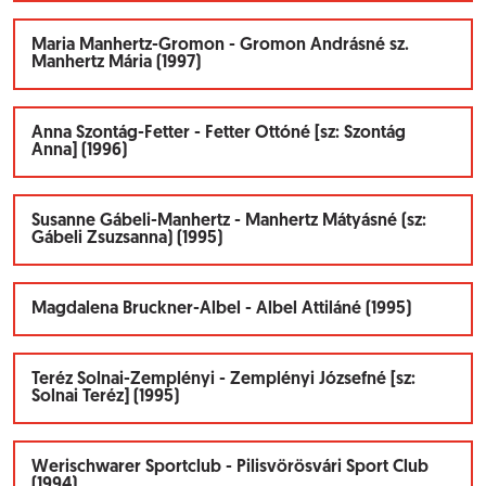
Maria Manhertz-Gromon - Gromon Andrásné sz.
Manhertz Mária (1997)
Anna Szontág-Fetter - Fetter Ottóné [sz: Szontág
Anna] (1996)
Susanne Gábeli-Manhertz - Manhertz Mátyásné (sz:
Gábeli Zsuzsanna) (1995)
Magdalena Bruckner-Albel - Albel Attiláné (1995)
Teréz Solnai-Zemplényi - Zemplényi Józsefné [sz:
Solnai Teréz] (1995)
Werischwarer Sportclub - Pilisvörösvári Sport Club
(1994)