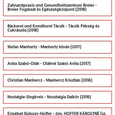
Zahnarztpraxis und Gesundheitszentrum Breier -
Breier Fogászat és Egészségközpont (2018)
Bäckerei und Konditorei Tácsik - Tácsik Pékség és
Cukrászda (2018)
Stefan Manhertz - Manhertz István (2017)
Anita Szabó-Oláh - Oláhné Szabó Anita (2017)
Christian Manhercz - Manhercz Krisztián (2016)
Nostalgie-Singkreis - Nosztalgia Dalkör (2016)
Erzsébet Dobozy-Hoffer - özv. HOFFER KÁROLYNÉ [sz.