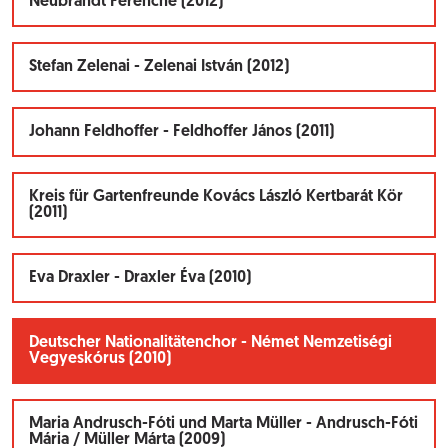
Neubrandt Ferencné (2012)
Stefan Zelenai - Zelenai István (2012)
Johann Feldhoffer - Feldhoffer János (2011)
Kreis für Gartenfreunde Kovács László Kertbarát Kör
(2011)
Eva Draxler - Draxler Éva (2010)
Deutscher Nationalitätenchor - Német Nemzetiségi
Vegyeskórus (2010)
Maria Andrusch-Fóti und Marta Müller - Andrusch-Fóti
Mária / Müller Márta (2009)