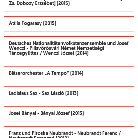
Zs. Dobozy Erzsébet] (2015)
Attila Fogarasy (2015)
Deutsches Nationalitätenvolkstanzensemble und Josef
Wenczl - Pilisvörösvári Német Nemzetiségi
Táncegyüttes / Wenczl József (2014)
Bläserorchester „A Tempo” (2014)
Ladislaus Sax - Sax László (2013)
Josef Bányai - Bányai József (2013)
Franz und Piroska Neubrandt - Neubrandt Ferenc /