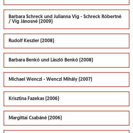
Barbara Schreck und Julianna Víg - Schreck Róbertné
/ Víg Jánosné (2009)
Rudolf Keszler (2008)
Barbara Benkó und László Benkó (2008)
Michael Wenczl - Wenczl Mihály (2007)
Krisztina Fazekas (2006)
Margittai Csabáné (2006)