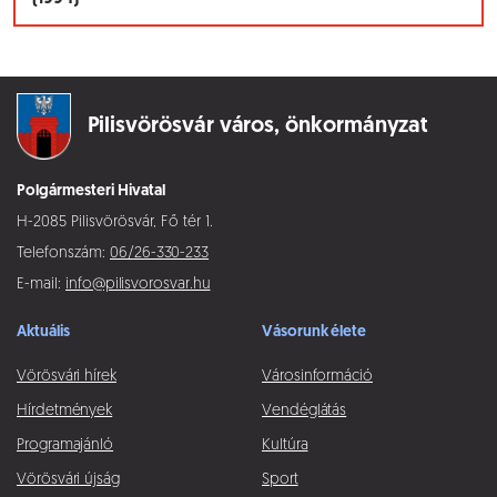
Pilisvörösvár város,
önkormányzat
Polgármesteri Hivatal
H-2085 Pilisvörösvár, Fő tér 1.
Telefonszám:
06/26-330-233
E-mail:
info@pilisvorosvar.hu
Aktuális
Vásorunk élete
Vörösvári hírek
Városinformáció
Hírdetmények
Vendéglátás
Programajánló
Kultúra
Vörösvári újság
Sport