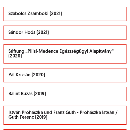
Szabolcs Zsámboki (2021)
Sándor Hoós (2021)
Stiftung „Pilisi-Medence Egészségügyi Alapítvány”
(2020)
Pál Krizsán (2020)
Bálint Buzás (2019)
István Prohászka und Franz Guth - Prohászka István /
Guth Ferenc (2019)