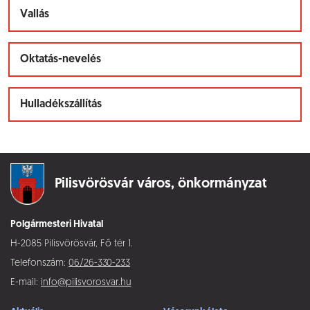
Vallás
Oktatás-nevelés
Hulladékszállítás
Pilisvörösvár város,
önkormányzat
Polgármesteri Hivatal
H-2085 Pilisvörösvár, Fő tér 1.
Telefonszám:
06/26-330-233
E-mail:
info@pilisvorosvar.hu