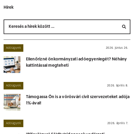
Hírek
Adóügyek
2026. június 26.
Ellenőrizné önkormányzati adóegyenlegét? Néhány
kattintással megteheti
Adóügyek
2026. április 8.
Támogassa Ön is a vörösvári civil szervezeteket adója
1%-ával!
Adóügyek
2026. április 7.