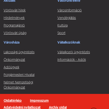
Aktuális
Vásorunk élete
Vörösvári hírek
Városinformáció
Hírdetmények
Vendéglátás
Programajánló
Kultúra
Vörösvári újság
Sport
Városháza
Vállalkozóknak
Lakossági ügyintézés
Vállalkozói ügyintézés
Önkormányzat
Információk - Adók
Adóügyek
Polgármesteri Hivatal
Német Nemzetiségi
Önkormányzat
Oldaltérkép
Impresszum
Adatvédelmi nyilatkozat
Archív oldal