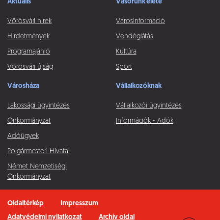
Aktuális
Vásorunk élete
Vörösvári hírek
Városinformáció
Hírdetmények
Vendéglátás
Programajánló
Kultúra
Vörösvári újság
Sport
Városháza
Vállalkozóknak
Lakossági ügyintézés
Vállalkozói ügyintézés
Önkormányzat
Információk - Adók
Adóügyek
Polgármesteri Hivatal
Német Nemzetiségi
Önkormányzat
Oldaltérkép
Impresszum
Adatvédelmi nyilatkozat
Archív oldal