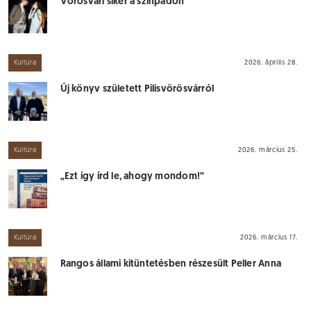
Vörösvári siker a színpadon
Kultúra
2026. április 28.
Új könyv született Pilisvörösvárról
Kultúra
2026. március 25.
„Ezt így írd le, ahogy mondom!”
Kultúra
2026. március 17.
Rangos állami kitüntetésben részesült Peller Anna