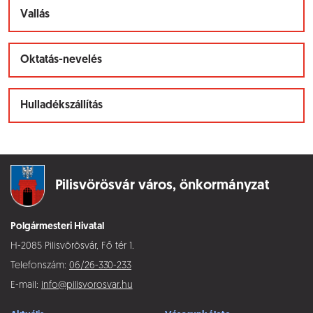
Vallás
Oktatás-nevelés
Hulladékszállítás
Pilisvörösvár város,
önkormányzat
Polgármesteri Hivatal
H-2085 Pilisvörösvár, Fő tér 1.
Telefonszám:
06/26-330-233
E-mail:
info@pilisvorosvar.hu