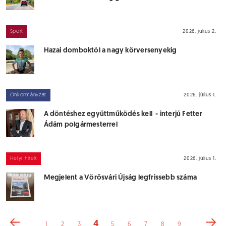
Sport
2026. július 2.
Hazai domboktól a nagy körversenyekig
Önkormányzat
2026. július 1.
A döntéshez együttműködés kell - interjú Fetter
Ádám polgármesterrel
Helyi hírek
2026. július 1.
Megjelent a Vörösvári Újság legfrissebb száma
4
1
2
3
5
6
7
8
9