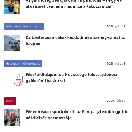
A nyári hőségben újra öröm a pancsolás – négy év
után ismét üzemel a medence a Rákóczi utcai
tagóvodában
Felhívások, tájékoztatók
2026. július 8.
Karbantartási munkák kezdődnek a szennyvíztisztító
telepen
Hatósági hirdetmények
2026. július 8.
Pilisi Földtulajdonosi Közössége földtulajdonosi
gyűléséről határozat
Sport
2026. július 7.
Pilisvörösvári sportoló lett az Európa-játékok legjobb
női dializált versenyzője