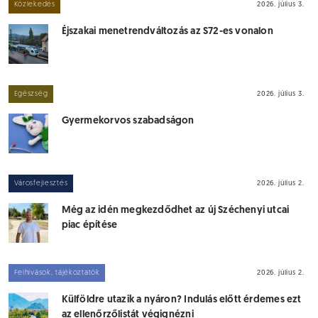
Közlekedés
2026. július 3.
Éjszakai menetrendváltozás az S72-es vonalon
Egészség
2026. július 3.
Gyermekorvos szabadságon
Városfejlesztés
2026. július 2.
Még az idén megkezdődhet az új Széchenyi utcai
piac építése
Felhívások, tájékoztatók
2026. július 2.
Külföldre utazik a nyáron? Indulás előtt érdemes ezt
az ellenőrzőlistát végignézni