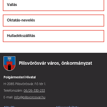
Vallás
Oktatás-nevelés
Hulladékszállítás
Pilisvörösvár város,
önkormányzat
Polgármesteri Hivatal
H-2085 Pilisvörösvár, Fő tér 1.
Telefonszám:
06/26-330-233
E-mail:
info@pilisvorosvar.hu