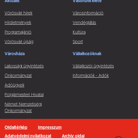
Aktuális
Vásorunk élete
Vörösvári hírek
Városinformáció
Hírdetmények
Vendéglátás
Programajánló
Kultúra
Vörösvári újság
Sport
Városháza
Vállalkozóknak
Lakossági ügyintézés
Vállalkozói ügyintézés
Önkormányzat
Információk - Adók
Adóügyek
Polgármesteri Hivatal
Német Nemzetiségi
Önkormányzat
Oldaltérkép
Impresszum
Adatvédelmi nyilatkozat
Archív oldal