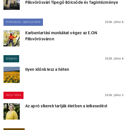
Pilisvörösvári Tipegő Bölcsőde és Tagintézménye
Felhívások, tájékoztatók
2026. július 6.
Karbantartási munkákat végez az E.ON
Pilisvörösváron
Időjárás
2026. július 6.
Ilyen időnk lesz a héten
Helyi hírek
2026. július 3.
Az apró sikerek tartják életben a lelkesedést