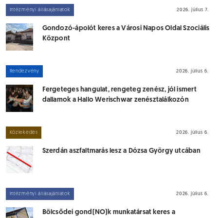
Intézményi állásajánlatok
2026. július 7.
Gondozó-ápolót keres a Városi Napos Oldal Szociális
Központ
Rendezvény
2026. július 6.
Fergeteges hangulat, rengeteg zenész, jól ismert
dallamok a Hallo Werischwar zenésztalálkozón
Közlekedés
2026. július 6.
Szerdán aszfaltmarás lesz a Dózsa György utcában
Intézményi állásajánlatok
2026. július 6.
Bölcsődei gond(NO)k munkatársat keres a