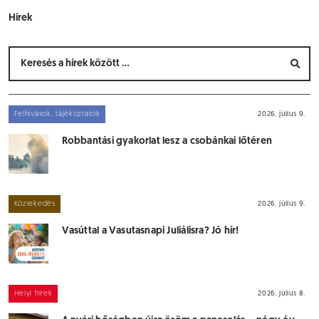
Hírek
Felhívások, tájékoztatók
2026. július 9.
Robbantási gyakorlat lesz a csobánkai lőtéren
Közlekedés
2026. július 9.
Vasúttal a Vasutasnapi Juliálisra? Jó hír!
Helyi hírek
2026. július 8.