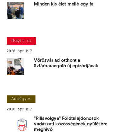
Minden kis élet mellé egy fa
Helyi hírek
2026. április 7.
Vörösvár ad otthont a
Sztárbarangoló új epizódjának
Adóügyek
2026. április 7.
"Pilisvölgye" Földtulajdonosok
vadászati közösségének gyűlésére
meghívó