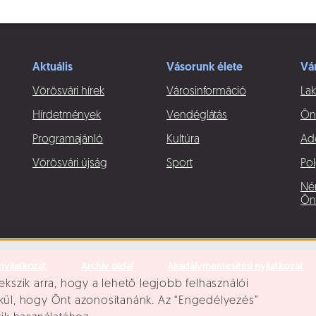
Aktuális
Vásorunk élete
Vá
Vörösvári hírek
Városinformáció
Lak
Hírdetmények
Vendéglátás
Ön
Programajánló
Kultúra
Ad
Vörösvári újság
Sport
Pol
Né
Ön
nyilatkozat
Archív oldal
Akadálymentesítési nyilatkozat
ekszik arra, hogy a lehető legjobb felhasználói
lkül, hogy Önt azonosítanánk. Az “Engedélyezés”