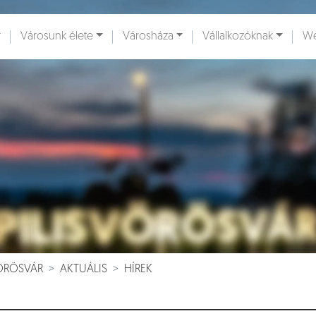
Városunk élete
Városháza
Vállalkozóknak
We
ények [
]
Dokumentumok [
]
VÖRÖSVÁR
AKTUÁLIS
HÍREK