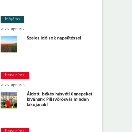
Időjárás
2026. április 7.
Szeles idő sok napsütéssel
Helyi hírek
2026. április 5.
Áldott, békés húsvéti ünnepeket
kívánunk Pilisvörösvár minden
lakójának!
Helyi hírek