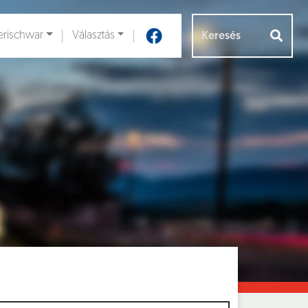
rischwar
Választás
Aloldalak [
]