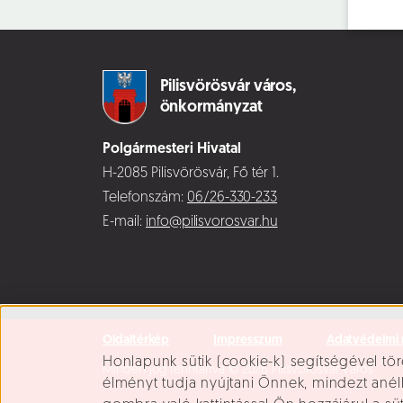
Pilisvörösvár város,
önkormányzat
Polgármesteri Hivatal
H-2085 Pilisvörösvár, Fő tér 1.
Telefonszám:
06/26-330-233
E-mail:
info@pilisvorosvar.hu
Oldaltérkép
Impresszum
Adatvédelmi 
Süti beállítások
Honlapunk sütik (cookie-k) segítségével tör
Minden jog fenntartva © 2026 Pilisvörösvár Város
élményt tudja nyújtani Önnek, mindezt ané