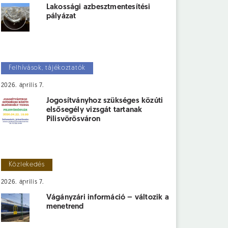
Lakossági azbesztmentesítési
pályázat
Felhívások, tájékoztatók
2026. április 7.
Jogosítványhoz szükséges közúti
elsősegély vizsgát tartanak
Pilisvörösváron
Közlekedés
2026. április 7.
Vágányzári információ – változik a
menetrend