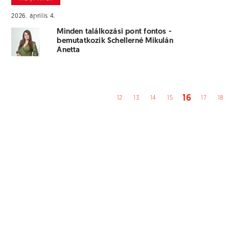
2026. április 4.
Minden találkozási pont fontos -
bemutatkozik Schellerné Mikulán
Anetta
16
12
13
14
15
17
18