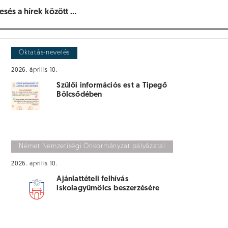
Oktatás-nevelés
2026. április 10.
Szülői információs est a Tipegő
Bölcsődében
Német Nemzetiségi Önkormányzat pályázatai
2026. április 10.
Ajánlattételi felhívás
iskolagyümölcs beszerzésére