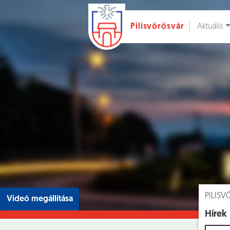
Aktuális
Pilisvörösvár
Ugrás a fő tartalomhoz
Hírek [
]
Esem
PILIS
Videó megállítása
Hírek