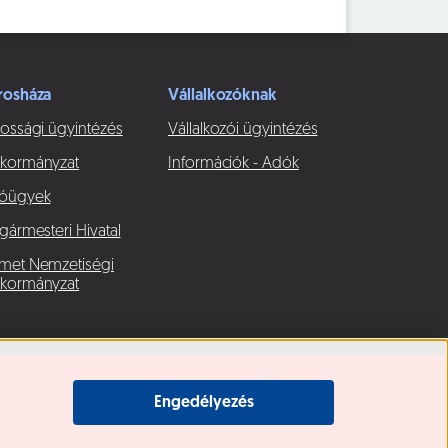
rosháza
Vállalkozóknak
ossági ügyintézés
Vállalkozói ügyintézés
kormányzat
Információk - Adók
óügyek
gármesteri Hivatal
met Nemzetiségi
kormányzat
Engedélyezés