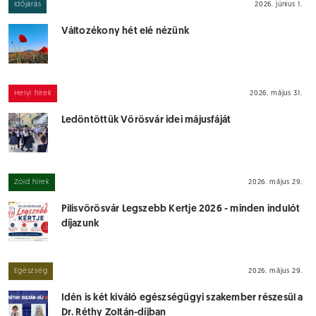
Időjárás
2026. június 1.
Változékony hét elé nézünk
Helyi hírek
2026. május 31.
Ledöntöttük Vörösvár idei májusfáját
Zöld hírek
2026. május 29.
Pilisvörösvár Legszebb Kertje 2026 - minden indulót
díjazunk
Egészség
2026. május 29.
Idén is két kiváló egészségügyi szakember részesül a
Dr. Réthy Zoltán-díjban