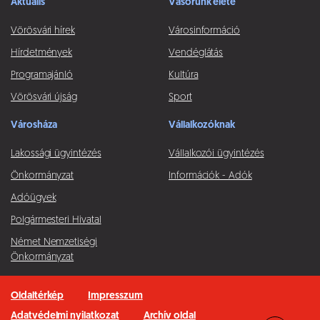
Aktuális
Vásorunk élete
Vörösvári hírek
Városinformáció
Hírdetmények
Vendéglátás
Programajánló
Kultúra
Vörösvári újság
Sport
Városháza
Vállalkozóknak
Lakossági ügyintézés
Vállalkozói ügyintézés
Önkormányzat
Információk - Adók
Adóügyek
Polgármesteri Hivatal
Német Nemzetiségi
Önkormányzat
Oldaltérkép
Impresszum
Adatvédelmi nyilatkozat
Archív oldal