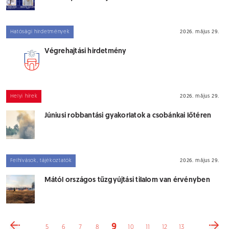
Hatósági hirdetmények
2026. május 29.
Végrehajtási hirdetmény
Helyi hírek
2026. május 29.
Júniusi robbantási gyakorlatok a csobánkai lőtéren
Felhívások, tájékoztatók
2026. május 29.
Mától országos tűzgyújtási tilalom van érvényben
9
5
6
7
8
10
11
12
13