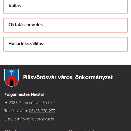
Vallás
Oktatás-nevelés
Hulladékszállítás
Pilisvörösvár város,
önkormányzat
Polgármesteri Hivatal
H-2085 Pilisvörösvár, Fő tér 1.
Telefonszám:
06/26-330-233
E-mail:
info@pilisvorosvar.hu