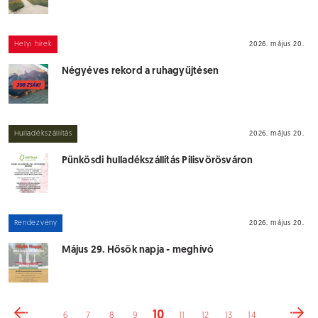
Helyi hírek
2026. május 20.
Négyéves rekord a ruhagyűjtésen
Hulladékszállítás
2026. május 20.
Pünkösdi hulladékszállítás Pilisvörösváron
Rendezvény
2026. május 20.
Május 29. Hősök napja - meghívó
10
6
7
8
9
11
12
13
14