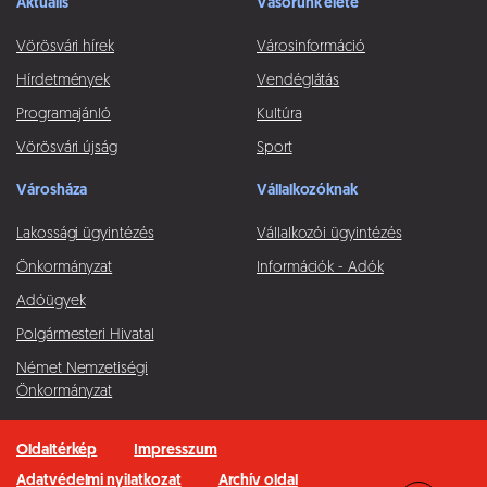
Aktuális
Vásorunk élete
Vörösvári hírek
Városinformáció
Hírdetmények
Vendéglátás
Programajánló
Kultúra
Vörösvári újság
Sport
Városháza
Vállalkozóknak
Lakossági ügyintézés
Vállalkozói ügyintézés
Önkormányzat
Információk - Adók
Adóügyek
Polgármesteri Hivatal
Német Nemzetiségi
Önkormányzat
Oldaltérkép
Impresszum
Adatvédelmi nyilatkozat
Archív oldal