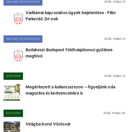
Hatósági hirdetmények
2026. május 21.
Vadkárral kapcsolatos ügyek bejelentése - Pilisi
Parkerdő Zrt-nek
Hatósági hirdetmények
2026. május 21.
Budakeszi-Budapest Földtulajdonosi gyűlésre
meghívó
Zöld hírek
2026. május 21.
Megérkezett a kullancsszezon – figyeljünk oda
magunkra és kedvenceinkre is
Zöld hírek
2026. május 20.
Virágba borul Vörösvár