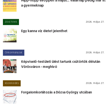
Hipp-hopp elröppen a május… vasárnap pedig már itt
a gyermeknap
Zöld hírek
2026. május 27.
Egy kanna víz életet jelenthet
Önkormányzat
2026. május 27.
Képviselő-testületi ülést tartunk csütörtök délután
Vörösváron - meghívó
Közlekedés
2026. május 27.
Forgalomkorlátozás a Dózsa György utcában