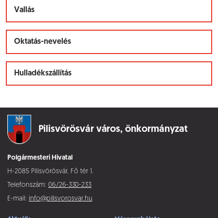
Vallás
Oktatás-nevelés
Hulladékszállítás
Pilisvörösvár város,
önkormányzat
Polgármesteri Hivatal
H-2085 Pilisvörösvár, Fő tér 1.
Telefonszám:
06/26-330-233
E-mail:
info@pilisvorosvar.hu