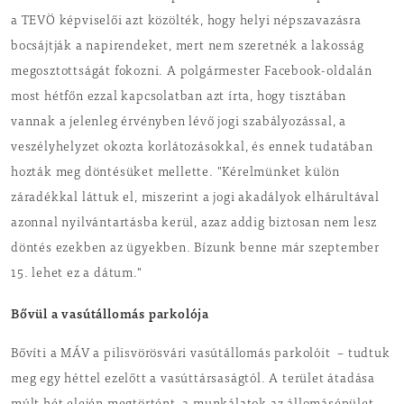
a TEVÖ képviselői azt közölték, hogy helyi népszavazásra
bocsájtják a napirendeket, mert nem szeretnék a lakosság
megosztottságát fokozni. A polgármester Facebook-oldalán
most hétfőn ezzal kapcsolatban azt írta, hogy tisztában
vannak a jelenleg érvényben lévő jogi szabályozással, a
veszélyhelyzet okozta korlátozásokkal, és ennek tudatában
hozták meg döntésüket mellette. "Kérelmünket külön
záradékkal láttuk el, miszerint a jogi akadályok elhárultával
azonnal nyilvántartásba kerül, azaz addig biztosan nem lesz
döntés ezekben az ügyekben. Bízunk benne már szeptember
15. lehet ez a dátum."
Bővül a vasútállomás parkolója
Bővíti a MÁV a pilisvörösvári vasútállomás parkolóit – tudtuk
meg egy héttel ezelőtt a vasúttársaságtól. A terület átadása