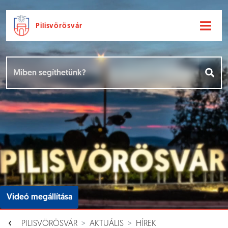
Pilisvörösvár
Ugrás a fő tartalomhoz
Hírek [
]
Események [
]
Dokumentumok [
]
Aloldalak [
]
Videó megállítása
PILISVÖRÖSVÁR
AKTUÁLIS
HÍREK