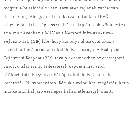
múlt hét elején megtörtént, a munkálatok az állomásépület
mögött, a buszforduló utáni területen zajlanak várhatóan
decemberig. Ahogy arról már beszámoltunk, a TEVÖ
képviselői a lakosság visszajelzései alapján többször jelezték
az elmúlt években a MÁV és a Nemzeti Infrastruktúra-
Fejlesztő Zrt. (NIF) felé, hogy komoly nehézséget okoz a
kiemelt állomásokon a parkolóhelyek hiánya. A Budapest
Fejlesztési Központ (BFK) tavaly decemberben az esztergomi
vasútvonalat érintő fejlesztések kapcsán már arról
tájékoztatott, hogy ötvenhét új parkolóhelyet kapnak a
vonatozók Pilisvörösváron. Kérjük türelmüket, megértésüket a
munkálatokkal járó esetleges kellemetlenségek miatt.