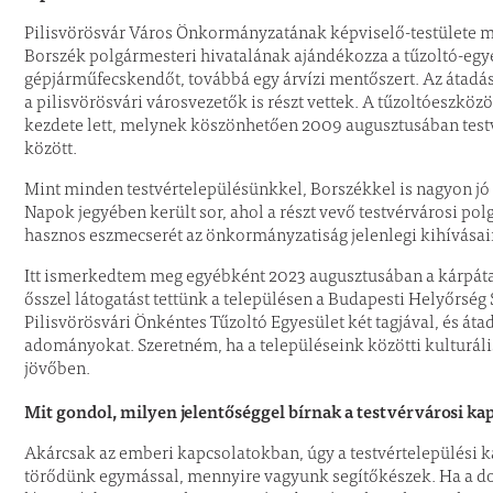
Pilisvörösvár Város Önkormányzatának képviselő-testülete mé
Borszék polgármesteri hivatalának ajándékozza a tűzoltó-egy
gépjárműfecskendőt, továbbá egy árvízi mentőszert. Az átadás
a pilisvörösvári városvezetők is részt vettek. A tűzoltóeszkö
kezdete lett, melynek köszönhetően 2009 augusztusában testvér
között.
Mint minden testvértelepülésünkkel, Borszékkel is nagyon jó 
Napok jegyében került sor, ahol a részt vevő testvérvárosi po
hasznos eszmecserét az önkormányzatiság jelenlegi kihívásai
Itt ismerkedtem meg egyébként 2023 augusztusában a kárpáta
ősszel látogatást tettünk a településen a Budapesti Helyőrség 
Pilisvörösvári Önkéntes Tűzoltó Egyesület két tagjával, és át
adományokat. Szeretném, ha a településeink közötti kulturáli
jövőben.
Mit gondol, milyen jelentőséggel bírnak a testvérvárosi kap
Akárcsak az emberi kapcsolatokban, úgy a testvértelepülési 
törődünk egymással, mennyire vagyunk segítőkészek. Ha a do