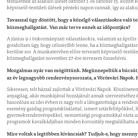
testületnek az alakuló ülését október 1. és október 15. között k
képviselő-testületi ülések pénteki napon vannak, így az alakul
Tavasszal úgy döntött, hogy a közelgő választásokra való tek
közmeghallgatást. Van már terve ennek az időpontjára?
A június 9-i önkormányzati választásokra, valamint az ápril
gondoltam úgy, hogy célszerűbb lenne, ha a közmeghallgatásr
kerülne sor. A munkatervben előre tervezett képviselő-testület
közmeghallgatást november 27-ére tervezem összehívni.
Mozgalmas nyár van mögöttünk. Megünnepeltük a búcsút, az 
az év legnagyobb rendezvénysorozata, a Vörösvári Napok. Ho
Sikeresen, telt házzal zajlottak a Vörösvári Napok. Köszönet
anyagilag, akár munkájával hozzájárult annak szervezéséhez 
hasonlóan az idei évben is nagy volt a látogatottsága a rend
esemény gazdag programkínálattal, ismert sztárfellépőkkel, 
gyermekrendezvényekkel, nemzetiségi programokkal várta az 
programok kavalkádjában minden korosztály megtalálhatta a
Mire voltak a legtöbben kíváncsiak? Tudjuk-e, hogy mennyi v