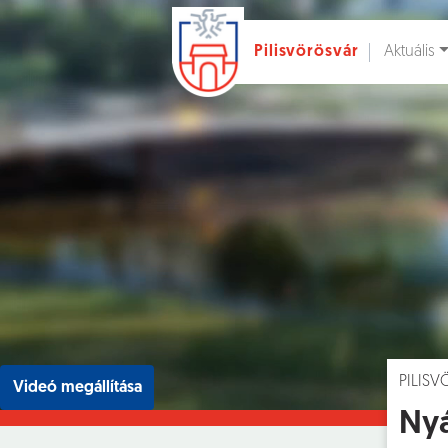
Aktuális
Pilisvörösvár
Ugrás a fő tartalomhoz
Hírek [
]
Esem
PILIS
Videó megállítása
Nyá