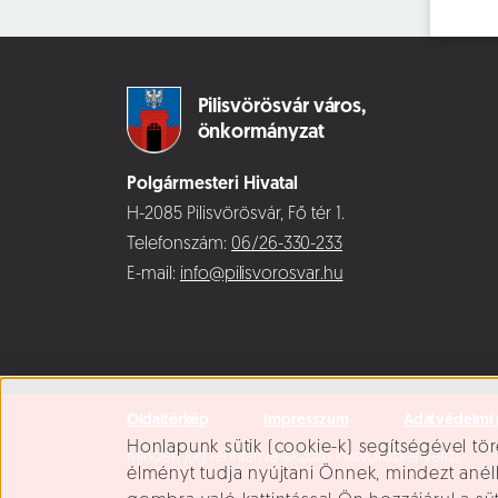
Pilisvörösvár város,
önkormányzat
Polgármesteri Hivatal
H-2085 Pilisvörösvár, Fő tér 1.
Telefonszám:
06/26-330-233
E-mail:
info@pilisvorosvar.hu
Oldaltérkép
Impresszum
Adatvédelmi 
Süti beállítások
Honlapunk sütik (cookie-k) segítségével tör
Minden jog fenntartva © 2026 Pilisvörösvár Város
élményt tudja nyújtani Önnek, mindezt ané