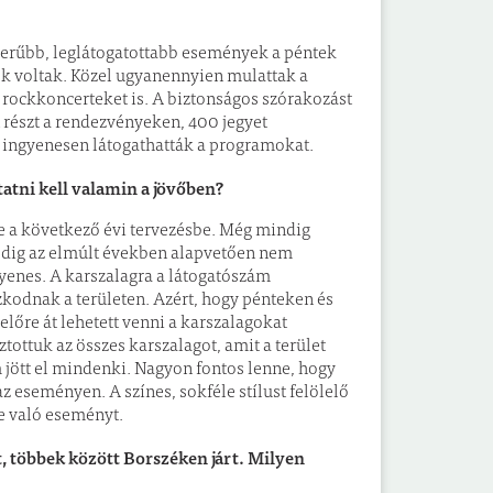
zerűbb, leglátogatottabb események a péntek
ek voltak. Közel ugyanennyien mulattak a
 rockkoncerteket is. A biztonságos szórakozást
n részt a rendezvényeken, 400 jegyet
k ingyenesen látogathatták a programokat.
tatni kell valamin a jövőben?
re a következő évi tervezésbe. Még mindig
edig az elmúlt években alapvetően nem
gyenes. A karszalagra a látogatószám
zkodnak a területen. Azért, hogy pénteken és
lőre át lehetett venni a karszalagokat
ttuk az összes karszalagot, amit a terület
ött el mindenki. Nagyon fontos lenne, hogy
z eseményen. A színes, sokféle stílust felölelő
re való eseményt.
, többek között Borszéken járt. Milyen