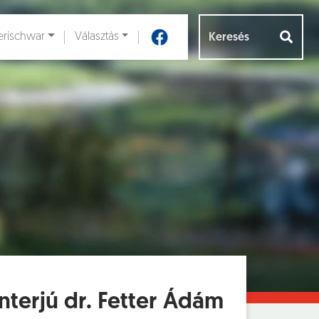
rischwar
Választás
Aloldalak [
]
nterjú dr. Fetter Ádám