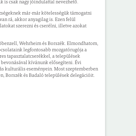
 is csak nagy jóindulattal nevezhető.
községeknek már-már kötelességük támogatni
an rá, akkor anyagilag is. Ezen felül
okat szerezni és cserélni, illetve azokat
 Gröbenzell, Wehrheim és Borszék. Elmondhatom,
apcsolataink legfontosabb mozgatórugója a
es tapasztalatcserékkel, a települések
bevonásával kívánunk elősegíteni. Évi
más kulturális eseményein. Most szeptemberben
en, Borszék és Badaló települések delegációit.