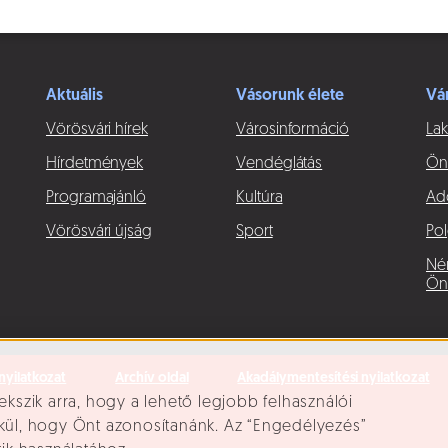
Aktuális
Vásorunk élete
Vá
Vörösvári hírek
Városinformáció
Lak
Hírdetmények
Vendéglátás
Ön
Programajánló
Kultúra
Ad
Vörösvári újság
Sport
Pol
Né
Ön
nyilatkozat
Archív oldal
Akadálymentesítési nyilatkozat
ekszik arra, hogy a lehető legjobb felhasználói
lkül, hogy Önt azonosítanánk. Az “Engedélyezés”