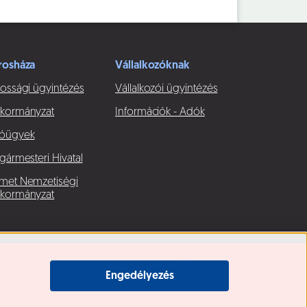
rosháza
Vállalkozóknak
ossági ügyintézés
Vállalkozói ügyintézés
kormányzat
Információk - Adók
óügyek
gármesteri Hivatal
met Nemzetiségi
kormányzat
Engedélyezés