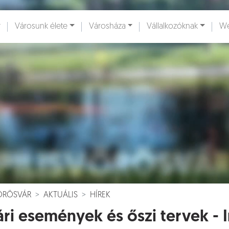
Városunk élete
Városháza
Vállalkozóknak
We
ények [
]
Dokumentumok [
]
VÖRÖSVÁR
AKTUÁLIS
HÍREK
ri események és őszi tervek - I