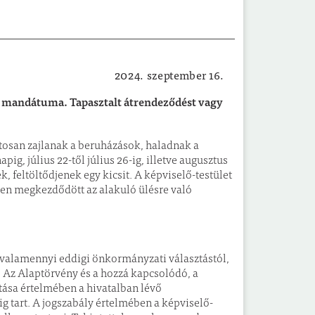
2024. szeptember 16.
Helyi hírek
t mandátuma. Tapasztalt átrendeződést vagy
tosan zajlanak a beruházások, haladnak a
ig, július 22-től július 26-ig, illetve augusztus
k, feltöltődjenek egy kicsit. A képviselő-testület
tően megkezdődött az alakuló ülésre való
i valamennyi eddigi önkormányzati választástól,
. Az Alaptörvény és a hozzá kapcsolódó, a
ása értelmében a hivatalban lévő
g tart. A jogszabály értelmében a képviselő-