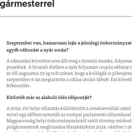
gármesterrel
Szeptember van, hamarosan lejár a jelenlegi önkormányza
egyéb változást a nyár során?
A választást követően sem állt meg a hivatali munka, folyama
projektek. A hivatali életben a nyár folyamán csupán néhány nap
21-től augusztus 23-ig volt szünet, hogy a kollégák is pihenjene
szeptember 6-án megtartotta a ciklus utolsó ülését. Ezt köve
felkészülés.
Kitűzték már az alakuló ülés időpontját?
A 2024. évi helyi választás különbözött a rendszerváltás után
mivel egy időben tartották az európai parlamenti választással
Magyarország helyi önkormányzatairól szóló törvény módosít
polgármesterek megbízatása főszabályként 2024. október 1-jéi