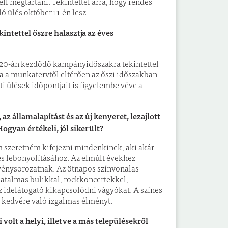
ell megtartani. Tekintettel arra, hogy rendes
ó ülés október 11-én lesz.
intettel őszre halasztja az éves
is 20-án kezdődő kampányidőszakra tekintettel
a a munkatervtől eltérően az őszi időszakban
i ülések időpontjait is figyelembe véve a
államalapítást és az új kenyeret, lezajlott
gyan értékeli, jól sikerült?
em szeretném kifejezni mindenkinek, aki akár
és lebonyolításához. Az elmúlt évekhez
ezvénysorozatnak. Az ötnapos színvonalas
hatalmas bulikkal, rockkoncertekkel,
idelátogató kikapcsolódni vágyókat. A színes
 kedvére való izgalmas élményt.
olt a helyi, illetve a más településekről