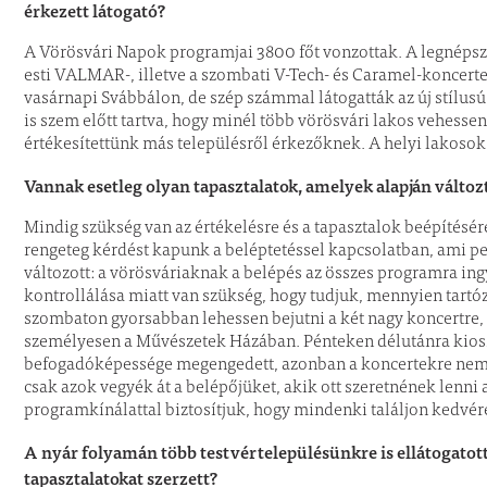
érkezett látogató?
A Vörösvári Napok programjai 3800 főt vonzottak. A legnéps
esti VALMAR-, illetve a szombati V-Tech- és Caramel-koncert
vasárnapi Svábbálon, de szép számmal látogatták az új stílusú
is szem előtt tartva, hogy minél több vörösvári lakos vehesse
értékesítettünk más településről érkezőknek. A helyi lakoso
Vannak esetleg olyan tapasztalatok, amelyek alapján változ
Mindig szükség van az értékelésre és a tapasztalok beépítésé
rengeteg kérdést kapunk a beléptetéssel kapcsolatban, ami p
változott: a vörösváriaknak a belépés az összes programra in
kontrollálása miatt van szükség, hogy tudjuk, mennyien tartó
szombaton gyorsabban lehessen bejutni a két nagy koncertre, e
személyesen a Művészetek Házában. Pénteken délutánra kioszto
befogadóképessége megengedett, azonban a koncertekre nem j
csak azok vegyék át a belépőjüket, akik ott szeretnének lenni a
programkínálattal biztosítjuk, hogy mindenki találjon kedvé
A nyár folyamán több testvértelepülésünkre is ellátogatott
tapasztalatokat szerzett?