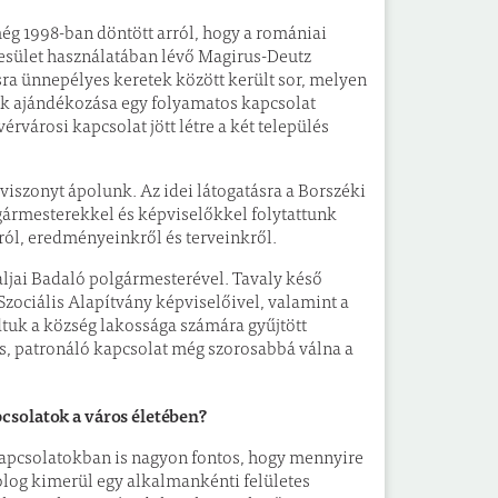
g 1998-ban döntött arról, hogy a romániai
esület használatában lévő Magirus-Deutz
ra ünnepélyes keretek között került sor, melyen
zök ajándékozása egy folyamatos kapcsolat
városi kapcsolat jött létre a két település
viszonyt ápolunk. Az idei látogatásra a Borszéki
lgármesterekkel és képviselőkkel folytattunk
ról, eredményeinkről és terveinkről.
ljai Badaló polgármesterével. Tavaly késő
Szociális Alapítvány képviselőivel, valamint a
adtuk a község lakossága számára gyűjtött
s, patronáló kapcsolat még szorosabbá válna a
csolatok a város életében?
kapcsolatokban is nagyon fontos, hogy mennyire
log kimerül egy alkalmankénti felületes