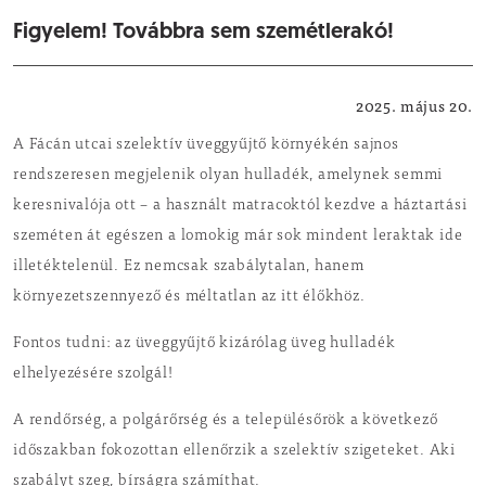
Figyelem! Továbbra sem szemétlerakó!
Helyi hírek
2025. május 20.
A Fácán utcai szelektív üveggyűjtő környékén sajnos
rendszeresen megjelenik olyan hulladék, amelynek semmi
keresnivalója ott – a használt matracoktól kezdve a háztartási
szeméten át egészen a lomokig már sok mindent leraktak ide
illetéktelenül. Ez nemcsak szabálytalan, hanem
környezetszennyező és méltatlan az itt élőkhöz.
Fontos tudni: az üveggyűjtő kizárólag üveg hulladék
elhelyezésére szolgál!
A rendőrség, a polgárőrség és a településőrök a következő
időszakban fokozottan ellenőrzik a szelektív szigeteket. Aki
szabályt szeg, bírságra számíthat.