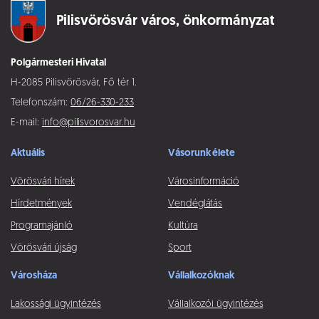
Pilisvörösvár város,
önkormányzat
Polgármesteri Hivatal
H-2085 Pilisvörösvár, Fő tér 1.
Telefonszám:
06/26-330-233
E-mail:
info@pilisvorosvar.hu
Aktuális
Vásorunk élete
Vörösvári hírek
Városinformáció
Hírdetmények
Vendéglátás
Programajánló
Kultúra
Vörösvári újság
Sport
Városháza
Vállalkozóknak
Lakossági ügyintézés
Vállalkozói ügyintézés