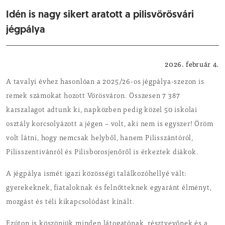
Idén is nagy sikert aratott a pilisvörösvári
jégpálya
Helyi hírek
2026. február 4.
A tavalyi évhez hasonlóan a 2025/26-os jégpálya-szezon is
remek számokat hozott Vörösváron. Összesen 7 387
karszalagot adtunk ki, napközben pedig közel 50 iskolai
osztály korcsolyázott a jégen – volt, aki nem is egyszer! Öröm
volt látni, hogy nemcsak helyből, hanem Pilisszántóról,
Pilisszentivánról és Pilisborosjenőről is érkeztek diákok.
A jégpálya ismét igazi közösségi találkozóhellyé vált:
gyerekeknek, fiataloknak és felnőtteknek egyaránt élményt,
mozgást és téli kikapcsolódást kínált.
Ezúton is köszönjük minden látogatónak, résztvevőnek és a