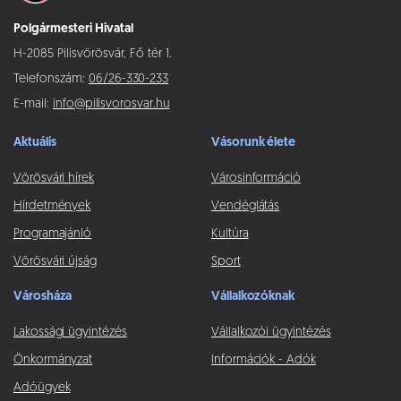
Polgármesteri Hivatal
H-2085 Pilisvörösvár, Fő tér 1.
Telefonszám:
06/26-330-233
E-mail:
info@pilisvorosvar.hu
Aktuális
Vásorunk élete
Vörösvári hírek
Városinformáció
Hírdetmények
Vendéglátás
Programajánló
Kultúra
Vörösvári újság
Sport
Városháza
Vállalkozóknak
Lakossági ügyintézés
Vállalkozói ügyintézés
Önkormányzat
Információk - Adók
Adóügyek