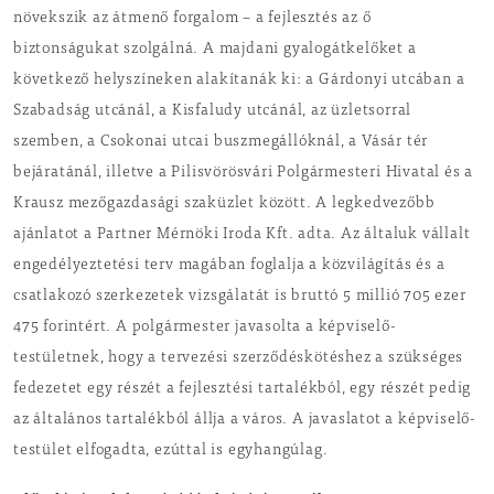
növekszik az átmenő forgalom – a fejlesztés az ő
biztonságukat szolgálná. A majdani gyalogátkelőket a
következő helyszíneken alakítanák ki: a Gárdonyi utcában a
Szabadság utcánál, a Kisfaludy utcánál, az üzletsorral
szemben, a Csokonai utcai buszmegállóknál, a Vásár tér
bejáratánál, illetve a Pilisvörösvári Polgármesteri Hivatal és a
Krausz mezőgazdasági szaküzlet között. A legkedvezőbb
ajánlatot a Partner Mérnöki Iroda Kft. adta. Az általuk vállalt
engedélyeztetési terv magában foglalja a közvilágítás és a
csatlakozó szerkezetek vizsgálatát is bruttó 5 millió 705 ezer
475 forintért. A polgármester javasolta a képviselő-
testületnek, hogy a tervezési szerződéskötéshez a szükséges
fedezetet egy részét a fejlesztési tartalékból, egy részét pedig
az általános tartalékból állja a város. A javaslatot a képviselő-
testület elfogadta, ezúttal is egyhangúlag.