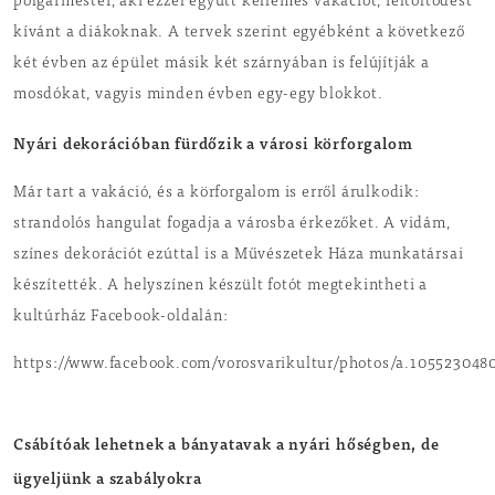
polgármester, aki ezzel együtt kellemes vakációt, feltöltődést
kívánt a diákoknak. A tervek szerint egyébként a következő
két évben az épület másik két szárnyában is felújítják a
mosdókat, vagyis minden évben egy-egy blokkot.
Nyári dekorációban fürdőzik a városi körforgalom
Már tart a vakáció, és a körforgalom is erről árulkodik:
strandolós hangulat fogadja a városba érkezőket. A vidám,
színes dekorációt ezúttal is a Művészetek Háza munkatársai
készítették. A helyszínen készült fotót megtekintheti a
kultúrház Facebook-oldalán:
https://www.facebook.com/vorosvarikultur/photos/a.10552304
Csábítóak lehetnek a bányatavak a nyári hőségben, de
ügyeljünk a szabályokra