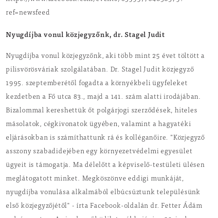
ref=newsfeed
Nyugdíjba vonul közjegyzőnk, dr. Stagel Judit
Nyugdíjba vonul közjegyzőnk, aki több mint 25 évet töltött a
pilisvörösváriak szolgálatában. Dr. Stagel Judit közjegyző
1995. szeptemberétől fogadta a környékbeli ügyfeleket
kezdetben a Fő utca 83., majd a 141. szám alatti irodájában.
Bizalommal kereshettük őt polgárjogi szerződések, hiteles
másolatok, cégkivonatok ügyében, valamint a hagyatéki
eljárásokban is számíthattunk rá és kolléganőire. "Közjegyző
asszony szabadidejében egy környezetvédelmi egyesület
ügyeit is támogatja. Ma délelőtt a képviselő-testületi ülésen
meglátogatott minket. Megköszönve eddigi munkáját,
nyugdíjba vonulása alkalmából elbúcsúztunk településünk
első közjegyzőjétől" - írta Facebook-oldalán dr. Fetter Ádám