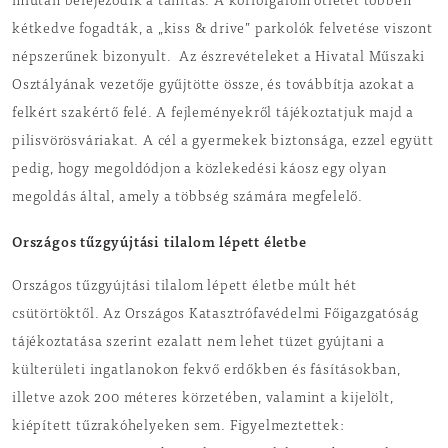
miután befejeződik a tanítás. A körforgalom ötletét többen
kétkedve fogadták, a „kiss & drive” parkolók felvetése viszont
népszerűnek bizonyult. Az észrevételeket a Hivatal Műszaki
Osztályának vezetője gyűjtötte össze, és továbbítja azokat a
felkért szakértő felé. A fejleményekről tájékoztatjuk majd a
pilisvörösváriakat. A cél a gyermekek biztonsága, ezzel együtt
pedig, hogy megoldódjon a közlekedési káosz egy olyan
megoldás által, amely a többség számára megfelelő.
Országos tűzgyújtási tilalom lépett életbe
Országos tűzgyújtási tilalom lépett életbe múlt hét
csütörtöktől. Az Országos Katasztrófavédelmi Főigazgatóság
tájékoztatása szerint ezalatt nem lehet tüzet gyújtani a
külterületi ingatlanokon fekvő erdőkben és fásításokban,
illetve azok 200 méteres körzetében, valamint a kijelölt,
kiépített tűzrakóhelyeken sem. Figyelmeztettek: