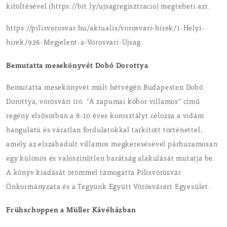
kitöltésével (https://bit.ly/ujsagregisztracio) megteheti azt.
https://pilisvorosvar.hu/aktualis/vorosvari-hirek/1-Helyi-
hirek/926-Megjelent-a-Vorosvari-Ujsag
Bemutatta mesekönyvét Dobó Dorottya
Bemutatta mesekönyvét múlt hétvégén Budapesten Dobó
Dorottya, vörösvári író. “A zapumai kóbor villamos“ című
regény elsősorban a 8-10 éves korosztályt célozza a vidám
hangulatú és váratlan fordulatokkal tarkított történettel,
amely az elszabadult villamos megkeresésével párhuzamosan
egy különös és valószínűtlen barátság alakulását mutatja be.
A könyv kiadását örömmel támogatta Pilisvörösvár
Önkormànyzata és a Tegyünk Együtt Vörösvárért Egyesület.
Frühschoppen a Müller Kávéházban