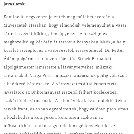
javaslatok
Körülbelül negyvenen jelentek meg múlt hét szerdán a
Művészetek Házában, hogy elmondják véleményüket a Vásár
térre tervezett körforgalom ügyében. A beszélgetés
megközelítőleg két órán át tartott a környéken lakók, a helyi
közélet szereplői és a városvezetők részvételével. Dr. Fetter
Ádám polgármester bevezetője után Strack Bernadett
alpolgármester ismertette a látványterveket, műszaki
tartalmakat, Varga Péter műszaki tanáncsnok pedig válaszolt
a beérkező kérdésekre. A városvezetés által ismertetett
javaslatok az Önkormányzat részéről felkért közlekedési
szakértőtől származnak. A jelenlévők aktívan érdeklődtek a
tervek iránt, és abban egyetértettek, hogy valóban problémás
a közlekedés a környéken, különösen azokban az
időszakokban, amikor a gyerekek megérkeznek, illetve