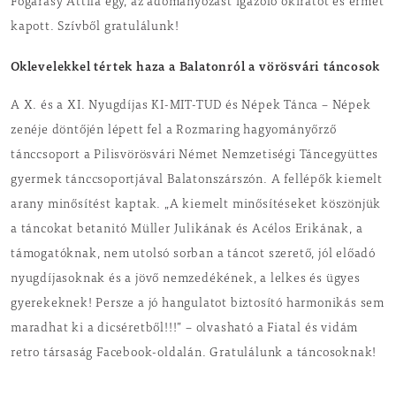
Fogarasy Attila egy, az adományozást igazoló okiratot és érmet
kapott. Szívből gratulálunk!
Oklevelekkel tértek haza a Balatonról a vörösvári táncosok
A X. és a XI. Nyugdíjas KI-MIT-TUD és Népek Tánca – Népek
zenéje döntőjén lépett fel a Rozmaring hagyományőrző
tánccsoport a Pilisvörösvári Német Nemzetiségi Táncegyüttes
gyermek tánccsoportjával Balatonszárszón. A fellépők kiemelt
arany minősítést kaptak. „A kiemelt minősítéseket köszönjük
a táncokat betanitó Müller Julikának és Acélos Erikának, a
támogatóknak, nem utolsó sorban a táncot szerető, jól előadó
nyugdíjasoknak és a jövő nemzedékének, a lelkes és ügyes
gyerekeknek! Persze a jó hangulatot biztosító harmonikás sem
maradhat ki a dicséretből!!!” – olvasható a Fiatal és vidám
retro társaság Facebook-oldalán. Gratulálunk a táncosoknak!