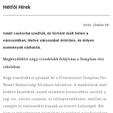
Hétfői Hírek
Helyi hírek
2021. június 28.
Ismét csokorba szedtük, mi történt múlt héten a
városunkban, illetve városunkat érintően, és milyen
események várhatók.
Megkezdődött négy vizesblokk felújítása a Templom téri
iskolában
Négy vizesblokkot újítanak fel a Pilisvörösvári Templom Téri
Német Nemzetiségi Általános Iskolában. A munkálatok múlt
kedden kezdődtek, ennek részeként korszerűbbre cserélik a
régi víz-, eternit csatorna- és villanyvezetékeket, emellett új
csempét és szanitereket kapnak az érintett helyiségek. Bár