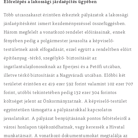
Előrelépés a lakossági járdaépítés ügyében
Több utcaszakaszt érintően érkeztek pályázatok a lakossági
járdaépítésként ismert kezdeményezéssel összefüggésben.
Három megfelelt a vonatkozó rendelet előírásainak, ennek
fényében pedig a polgármester javasolta a képviselő-
testületnek azok elfogadását, ezzel együtt a rendeltben előírt
építőanyag -térkő, szegélykő- biztosítását az
ingatlantulajdonosoknak az Eperjesi és a Petőfi utcában,
illetve térkő biztosítását a Nagyváradi utcában. Előbbi két
területet érintően ez 419 ezer 592 forint valamint 102 ezer 707
forint, utóbbi tekintetében pedig 132 ezer 304 forintos
költséget jelent az Önkormányzatnak. A képviselő-testület
egyöntetűen támogatta a pályázatokkal kapcsolatos
javaslatokat. A pályázat benyújtásának pontos feltételeiről a
városi honlapon tájékozódhatnak, vagy keressék a Hivatal
munkatársait. A vonatkozó dokumentumokat megtalálja az