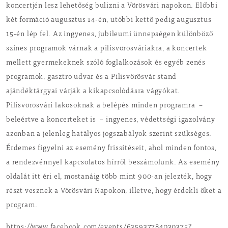
koncertjén lesz lehetőség bulizni a Vörösvári napokon. Előbbi
két formáció augusztus 14-én, utóbbi kettő pedig augusztus
15-én lép fel. Az ingyenes, jubileumi ünnepségen különböző
színes programok várnak a pilisvörösváriakra, a koncertek
mellett gyermekeknek szóló foglalkozások és egyéb zenés
programok, gasztro udvar és a Pilisvörösvár stand
ajándéktárgyai várják a kikapcsolódásra vágyókat.
Pilisvörösvári lakosoknak a belépés minden programra –
beleértve a koncerteket is – ingyenes, védettségi igazolvány
azonban a jelenleg hatályos jogszabályok szerint szükséges.
Érdemes figyelni az esemény frissítéseit, ahol minden fontos,
a rendezvénnyel kapcsolatos hírről beszámolunk. Az esemény
oldalát itt éri el, mostanáig több mint 900-an jelezték, hogy
részt vesznek a Vörösvári Napokon, illetve, hogy érdekli őket a
program.
https://www.facebook.com/events/635937784030375?