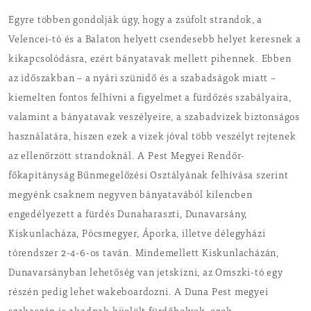
Egyre többen gondolják úgy, hogy a zsúfolt strandok, a
Velencei-tó és a Balaton helyett csendesebb helyet keresnek a
kikapcsolódásra, ezért bányatavak mellett pihennek. Ebben
az időszakban – a nyári szünidő és a szabadságok miatt –
kiemelten fontos felhívni a figyelmet a fürdőzés szabályaira,
valamint a bányatavak veszélyeire, a szabadvizek biztonságos
használatára, hiszen ezek a vizek jóval több veszélyt rejtenek
az ellenőrzött strandoknál. A Pest Megyei Rendőr-
főkapitányság Bűnmegelőzési Osztályának felhívása szerint
megyénk csaknem negyven bányatavából kilencben
engedélyezett a fürdés Dunaharaszti, Dunavarsány,
Kiskunlacháza, Pócsmegyer, Áporka, illetve délegyházi
tórendszer 2-4-6-os taván. Mindemellett Kiskunlacházán,
Dunavarsányban lehetőség van jetskizni, az Omszki-tó egy
részén pedig lehet wakeboardozni. A Duna Pest megyei