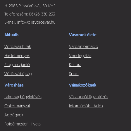
H-2085 Pilisvörösvár, Fő tér 1.
Telefonszám:
06/26-330-233
E-mail:
info@pilisvorosvar.hu
Aktuális
Vásorunk élete
Vörösvári hírek
Városinformáció
Hírdetmények
Vendéglátás
Programajánló
Kultúra
Vörösvári újság
Sport
Városháza
Vállalkozóknak
Lakossági ügyintézés
Vállalkozói ügyintézés
Önkormányzat
Információk - Adók
Adóügyek
Polgármesteri Hivatal