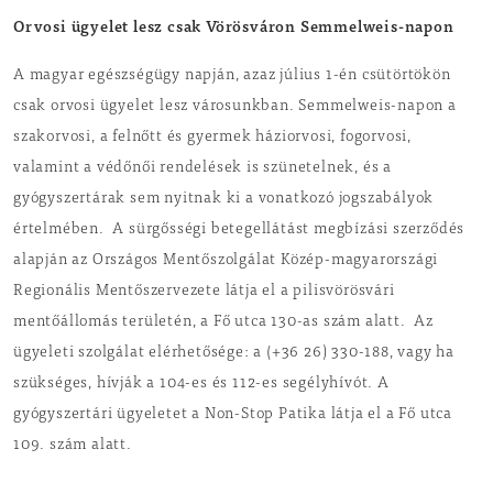
Orvosi ügyelet lesz csak Vörösváron Semmelweis-napon
A magyar egészségügy napján, azaz július 1-én csütörtökön
csak orvosi ügyelet lesz városunkban. Semmelweis-napon a
szakorvosi, a felnőtt és gyermek háziorvosi, fogorvosi,
valamint a védőnői rendelések is szünetelnek, és a
gyógyszertárak sem nyitnak ki a vonatkozó jogszabályok
értelmében. A sürgősségi betegellátást megbízási szerződés
alapján az Országos Mentőszolgálat Közép-magyarországi
Regionális Mentőszervezete látja el a pilisvörösvári
mentőállomás területén, a Fő utca 130-as szám alatt. Az
ügyeleti szolgálat elérhetősége: a (+36 26) 330-188, vagy ha
szükséges, hívják a 104-es és 112-es segélyhívót. A
gyógyszertári ügyeletet a Non-Stop Patika látja el a Fő utca
109. szám alatt.