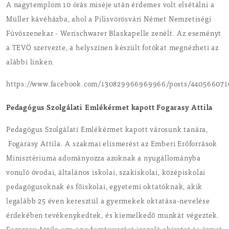
A nagytemplom 10 órás miséje után érdemes volt elsétálni a
Müller kávéházba, ahol a Pilisvörösvári Német Nemzetiségi
Fúvószenekar - Werischwarer Blaskapelle zenélt. Az eseményt
a TEVÖ szervezte, a helyszínen készült fotókat megnézheti az
alábbi linken.
https://www.facebook.com/130829966969966/posts/440566071
Pedagógus Szolgálati Emlékérmet kapott Fogarasy Attila
Pedagógus Szolgálati Emlékérmet kapott városunk tanára,
Fogarasy Attila. A szakmai elismerést az Emberi Erőforrások
Minisztériuma adományozza azoknak a nyugállományba
vonuló óvodai, általános iskolai, szakiskolai, középiskolai
pedagógusoknak és főiskolai, egyetemi oktatóknak, akik
legalább 25 éven keresztül a gyermekek oktatása-nevelése
érdekében tevékenykedtek, és kiemelkedő munkát végeztek.