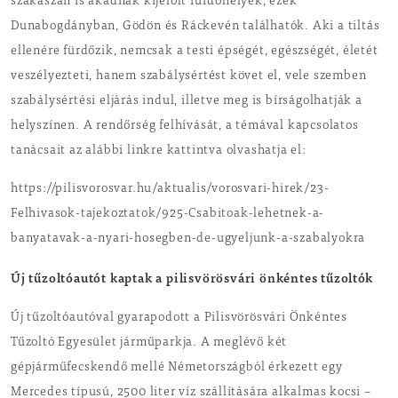
szakaszán is akadnak kijelölt fürdőhelyek, ezek
Dunabogdányban, Gödön és Ráckevén találhatók. Aki a tiltás
ellenére fürdőzik, nemcsak a testi épségét, egészségét, életét
veszélyezteti, hanem szabálysértést követ el, vele szemben
szabálysértési eljárás indul, illetve meg is bírságolhatják a
helyszínen. A rendőrség felhívását, a témával kapcsolatos
tanácsait az alábbi linkre kattintva olvashatja el:
https://pilisvorosvar.hu/aktualis/vorosvari-hirek/23-
Felhivasok-tajekoztatok/925-Csabitoak-lehetnek-a-
banyatavak-a-nyari-hosegben-de-ugyeljunk-a-szabalyokra
Új tűzoltóautót kaptak a pilisvörösvári önkéntes tűzoltók
Új tűzoltóautóval gyarapodott a Pilisvörösvári Önkéntes
Tűzoltó Egyesület járműparkja. A meglévő két
gépjárműfecskendő mellé Németországból érkezett egy
Mercedes típusú, 2500 liter víz szállítására alkalmas kocsi –