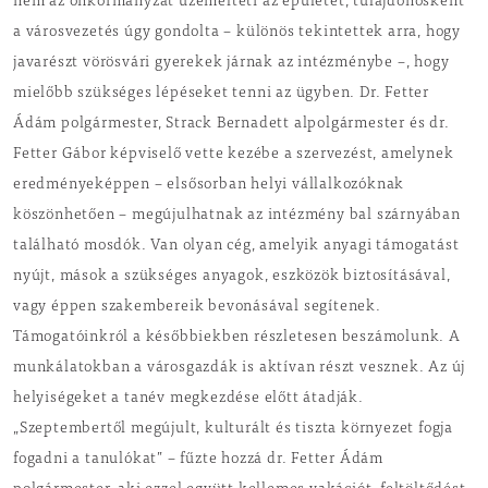
nem az önkormányzat üzemelteti az épületet, tulajdonosként
a városvezetés úgy gondolta – különös tekintettek arra, hogy
javarészt vörösvári gyerekek járnak az intézménybe –, hogy
mielőbb szükséges lépéseket tenni az ügyben. Dr. Fetter
Ádám polgármester, Strack Bernadett alpolgármester és dr.
Fetter Gábor képviselő vette kezébe a szervezést, amelynek
eredményeképpen – elsősorban helyi vállalkozóknak
köszönhetően – megújulhatnak az intézmény bal szárnyában
található mosdók. Van olyan cég, amelyik anyagi támogatást
nyújt, mások a szükséges anyagok, eszközök biztosításával,
vagy éppen szakembereik bevonásával segítenek.
Támogatóinkról a későbbiekben részletesen beszámolunk. A
munkálatokban a városgazdák is aktívan részt vesznek. Az új
helyiségeket a tanév megkezdése előtt átadják.
„Szeptembertől megújult, kulturált és tiszta környezet fogja
fogadni a tanulókat” – fűzte hozzá dr. Fetter Ádám