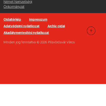
Német Nemzetiségi
Önkormányzat
Oldaltérkép
Impresszum
Adatvédelmi nyilatkozat
Archív oldal
Akadálymentesítési nyilatkozat
Minden jog fenntartva © 2026 Pilisvörösvár Város