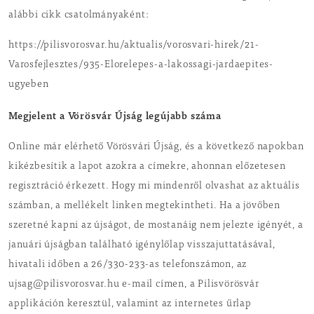
alábbi cikk csatolmányaként:
https://pilisvorosvar.hu/aktualis/vorosvari-hirek/21-
Varosfejlesztes/935-Elorelepes-a-lakossagi-jardaepites-
ugyeben
Megjelent a Vörösvár Újság legújabb száma
Online már elérhető Vörösvári Újság, és a következő napokban
kikézbesítik a lapot azokra a címekre, ahonnan előzetesen
regisztráció érkezett. Hogy mi mindenről olvashat az aktuális
számban, a mellékelt linken megtekintheti. Ha a jövőben
szeretné kapni az újságot, de mostanáig nem jelezte igényét, a
januári újságban található igénylőlap visszajuttatásával,
hivatali időben a 26/330-233-as telefonszámon, az
ujsag@pilisvorosvar.hu e-mail címen, a Pilisvörösvár
applikáción keresztül, valamint az internetes űrlap