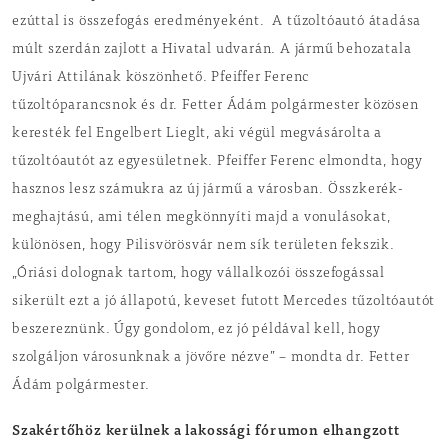
ezúttal is összefogás eredményeként. A tűzoltóautó átadása
múlt szerdán zajlott a Hivatal udvarán. A jármű behozatala
Ujvári Attilának köszönhető. Pfeiffer Ferenc
tűzoltóparancsnok és dr. Fetter Ádám polgármester közösen
keresték fel Engelbert Lieglt, aki végül megvásárolta a
tűzoltóautót az egyesületnek. Pfeiffer Ferenc elmondta, hogy
hasznos lesz számukra az új jármű a városban. Összkerék-
meghajtású, ami télen megkönnyíti majd a vonulásokat,
különösen, hogy Pilisvörösvár nem sík területen fekszik.
„Óriási dolognak tartom, hogy vállalkozói összefogással
sikerült ezt a jó állapotú, keveset futott Mercedes tűzoltóautót
beszereznünk. Úgy gondolom, ez jó példával kell, hogy
szolgáljon városunknak a jövőre nézve” – mondta dr. Fetter
Ádám polgármester.
Szakértőhöz kerülnek a lakossági fórumon elhangzott