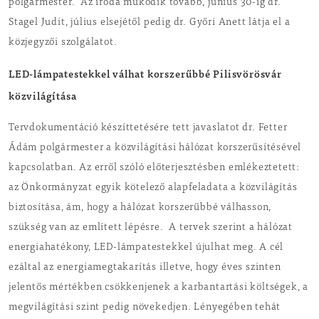
polgármester. Az iroda működik tovább, június 30-ig dr.
Stagel Judit, július elsejétől pedig dr. Győri Anett látja el a
közjegyzői szolgálatot.
LED-lámpatestekkel válhat korszerűbbé Pilisvörösvár
közvilágítása
Tervdokumentáció készíttetésére tett javaslatot dr. Fetter
Ádám polgármester a közvilágítási hálózat korszerűsítésével
kapcsolatban. Az erről szóló előterjesztésben emlékeztetett:
az Önkormányzat egyik kötelező alapfeladata a közvilágítás
biztosítása, ám, hogy a hálózat korszerűbbé válhasson,
szükség van az említett lépésre. A tervek szerint a hálózat
energiahatékony, LED-lámpatestekkel újulhat meg. A cél
ezáltal az energiamegtakarítás illetve, hogy éves szinten
jelentős mértékben csökkenjenek a karbantartási költségek, a
megvilágítási szint pedig növekedjen. Lényegében tehát