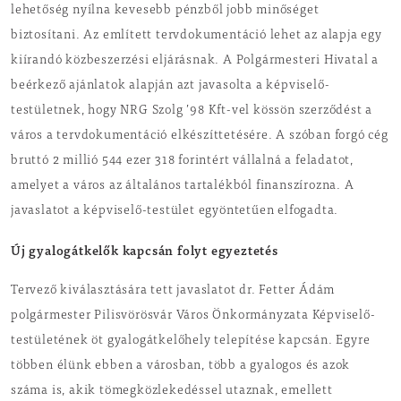
lehetőség nyílna kevesebb pénzből jobb minőséget
biztosítani. Az említett tervdokumentáció lehet az alapja egy
kiírandó közbeszerzési eljárásnak. A Polgármesteri Hivatal a
beérkező ajánlatok alapján azt javasolta a képviselő-
testületnek, hogy NRG Szolg ’98 Kft-vel kössön szerződést a
város a tervdokumentáció elkészíttetésére. A szóban forgó cég
bruttó 2 millió 544 ezer 318 forintért vállalná a feladatot,
amelyet a város az általános tartalékból finanszírozna. A
javaslatot a képviselő-testület egyöntetűen elfogadta.
Új gyalogátkelők kapcsán folyt egyeztetés
Tervező kiválasztására tett javaslatot dr. Fetter Ádám
polgármester Pilisvörösvár Város Önkormányzata Képviselő-
testületének öt gyalogátkelőhely telepítése kapcsán. Egyre
többen élünk ebben a városban, több a gyalogos és azok
száma is, akik tömegközlekedéssel utaznak, emellett