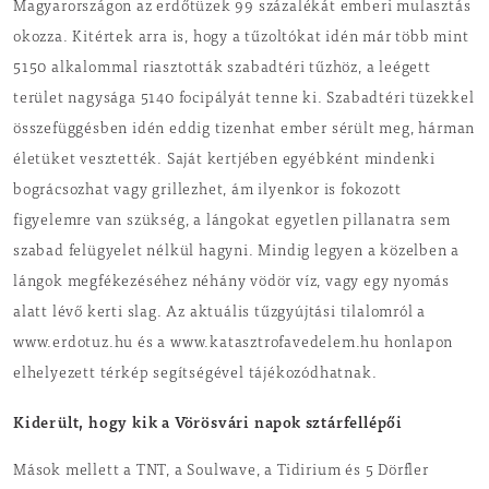
Magyarországon az erdőtüzek 99 százalékát emberi mulasztás
okozza. Kitértek arra is, hogy a tűzoltókat idén már több mint
5150 alkalommal riasztották szabadtéri tűzhöz, a leégett
terület nagysága 5140 focipályát tenne ki. Szabadtéri tüzekkel
összefüggésben idén eddig tizenhat ember sérült meg, hárman
életüket vesztették. Saját kertjében egyébként mindenki
bográcsozhat vagy grillezhet, ám ilyenkor is fokozott
figyelemre van szükség, a lángokat egyetlen pillanatra sem
szabad felügyelet nélkül hagyni. Mindig legyen a közelben a
lángok megfékezéséhez néhány vödör víz, vagy egy nyomás
alatt lévő kerti slag. Az aktuális tűzgyújtási tilalomról a
www.erdotuz.hu és a www.katasztrofavedelem.hu honlapon
elhelyezett térkép segítségével tájékozódhatnak.
Kiderült, hogy kik a Vörösvári napok sztárfellépői
Mások mellett a TNT, a Soulwave, a Tidirium és 5 Dörfler