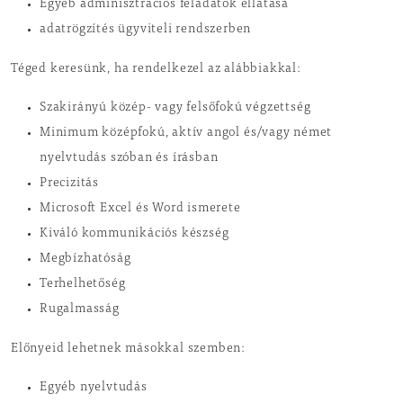
Egyéb adminisztrációs feladatok ellátása
adatrögzítés ügyviteli rendszerben
Téged keresünk, ha rendelkezel az alábbiakkal:
Szakirányú közép- vagy felsőfokú végzettség
Minimum középfokú, aktív angol és/vagy német
nyelvtudás szóban és írásban
Precizitás
Microsoft Excel és Word ismerete
Kiváló kommunikációs készség
Megbízhatóság
Terhelhetőség
Rugalmasság
Előnyeid lehetnek másokkal szemben:
Egyéb nyelvtudás