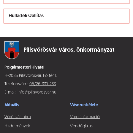
Hulladékszállítás
Pilisvörösvár város,
önkormányzat
Polgármesteri Hivatal
H-2085 Pilisvörösvár, Fő tér 1.
Telefonszám:
06/26-330-233
E-mail:
info@pilisvorosvar.hu
Aktuális
Vásorunk élete
Vörösvári hírek
Városinformáció
Hírdetmények
Vendéglátás