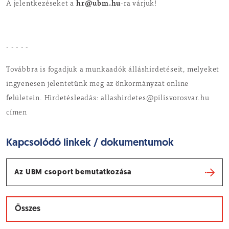
hr@ubm.hu
A jelentkezéseket a
-ra várjuk!
- - - - -
Továbbra is fogadjuk a munkaadók álláshirdetéseit, melyeket
ingyenesen jelentetünk meg az önkormányzat online
felületein. Hirdetésleadás: allashirdetes@pilisvorosvar.hu
címen
Kapcsolódó linkek / dokumentumok
Az UBM csoport bemutatkozása
Összes