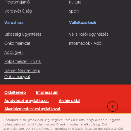
Programajánló
Kultúra
Vörösvári újság
Sport
Városháza
Vállalkozóknak
Lakossági ügyintézés
Vállalkozói ügyintézés
Önkormányzat
Információk - Adók
Adóügyek
Polgármesteri Hivatal
Német Nemzetiségi
Önkormányzat
Oldaltérkép
Impresszum
Adatvédelmi nyilatkozat
Archív oldal
Akadálymentesítési nyilatkozat
Honlapunk sütik (cookie-k) segítségével törekszik arra, hogy a lehető legjobb
Minden jog fenntartva © 2026 Pilisvörösvár Város
Süti beállítások
felhasználói élményt tudja nyújtani Önnek, mindezt anélkül, hogy Önt
azonosítanánk. Az “Engedélyezés” gombra való kattintással Ön hozzájárul a sütik