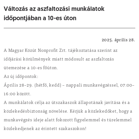
Változás az aszfaltozási munkálatok
időpontjában a 10-es úton
Közlekedés
2025. április 28.
A Magyar Közút Nonprofit Zrt. tájékoztatása szerint az
időjárási körülmények miatt módosult az aszfaltozás
ütemezése a 10-es főúton.
Az új időpontok:
Április 28–29. (hétfő, kedd) – nappali munkavégzéssel, 07:00–
16:00 között.
A munkálatok célja az útszakaszok állapotának javítása és a
közlekedésbiztonság növelése. Kérjük a közlekedőket, hogy a
munkavégzés ideje alatt fokozott figyelemmel és türelemmel
közlekedjenek az érintett szakaszokon!