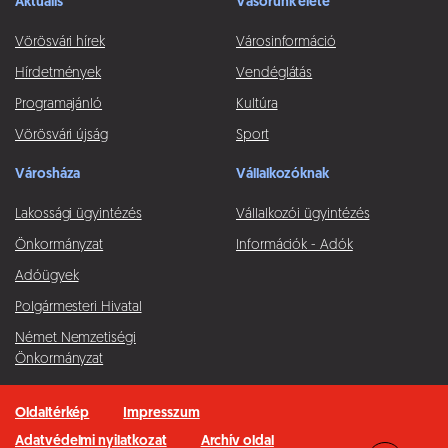
Aktuális
Vásorunk élete
Vörösvári hírek
Városinformáció
Hírdetmények
Vendéglátás
Programajánló
Kultúra
Vörösvári újság
Sport
Városháza
Vállalkozóknak
Lakossági ügyintézés
Vállalkozói ügyintézés
Önkormányzat
Információk - Adók
Adóügyek
Polgármesteri Hivatal
Német Nemzetiségi
Önkormányzat
Oldaltérkép
Impresszum
Adatvédelmi nyilatkozat
Archív oldal