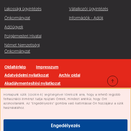
Lakossági ügyintézés
Vállalkozói ügyintézés
Önkormányzat
Információk - Adók
Adóügyek
Polgármesteri Hivatal
Német Nemzetiségi
Önkormányzat
Oldaltérkép
Impresszum
Adatvédelmi nyilatkozat
Archív oldal
Akadálymentesítési nyilatkozat
Honlapunk sütik (cookie-k) segítségével törekszik arra, hogy a lehető legjobb
Minden jog fenntartva © 2026 Pilisvörösvár Város
Süti beállítások
felhasználói élményt tudja nyújtani Önnek, mindezt anélkül, hogy Önt
azonosítanánk. Az “Engedélyezés” gombra való kattintással Ön hozzájárul a sütik
használatához.
Engedélyezés