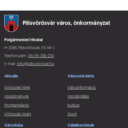
Pilisvörösvár város,
önkormányzat
Polgármesteri Hivatal
H-2085 Pilisvörösvár, Fő tér 1.
Telefonszám:
06/26-330-233
E-mail:
info@pilisvorosvar.hu
Aktuális
Vásorunk élete
Vörösvári hírek
Városinformáció
Hírdetmények
Vendéglátás
Programajánló
Kultúra
Vörösvári újság
Sport
Városháza
Vállalkozóknak