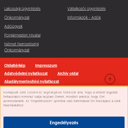
Lakossági ügyintézés
Vállalkozói ügyintézés
Önkormányzat
Információk - Adók
Adóügyek
Polgármesteri Hivatal
Német Nemzetiségi
Önkormányzat
Oldaltérkép
Impresszum
Adatvédelmi nyilatkozat
Archív oldal
Akadálymentesítési nyilatkozat
Honlapunk sütik (cookie-k) segítségével törekszik arra, hogy a lehető legjobb
Minden jog fenntartva © 2026 Pilisvörösvár Város
Süti beállítások
felhasználói élményt tudja nyújtani Önnek, mindezt anélkül, hogy Önt
azonosítanánk. Az “Engedélyezés” gombra való kattintással Ön hozzájárul a sütik
használatához.
Engedélyezés