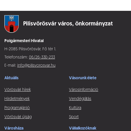
Pilisvörösvár város,
önkormányzat
Polgármesteri Hivatal
H-2085 Pilisvörösvár, Fő tér 1.
Telefonszám:
06/26-330-233
E-mail:
info@pilisvorosvar.hu
Aktuális
Vásorunk élete
Vörösvári hírek
Városinformáció
Hírdetmények
Vendéglátás
Programajánló
Kultúra
Vörösvári újság
Sport
Városháza
Vállalkozóknak